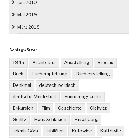
Juni 2019
Mai 2019
März 2019
Schlagwörter
1945
Architektur
Ausstellung
Breslau
Buch
Buchempfehlung
Buchvorstellung
Denkmal
deutsch-polnisch
deutsche Minderheit
Erinnerungskultur
Exkursion
Film
Geschichte
Gleiwitz
Görlitz
Haus Schlesien
Hirschberg
Jelenia Góra
Jubiläum
Katowice
Kattowitz