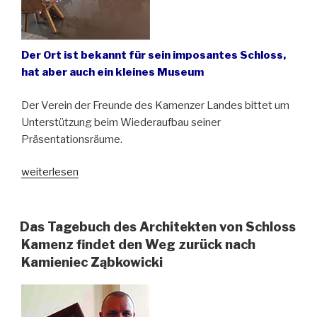
Der Ort ist bekannt für sein imposantes Schloss,
hat aber auch ein kleines Museum
Der Verein der Freunde des Kamenzer Landes bittet um
Unterstützung beim Wiederaufbau seiner
Präsentationsräume.
„Hochwasser
weiterlesen
in
der
Heimatstube
Das Tagebuch des Architekten von Schloss
in
Kamenz findet den Weg zurück nach
Kamieniec
Kamieniec Ząbkowicki
Ząbkowicki
(Kamenz)
in