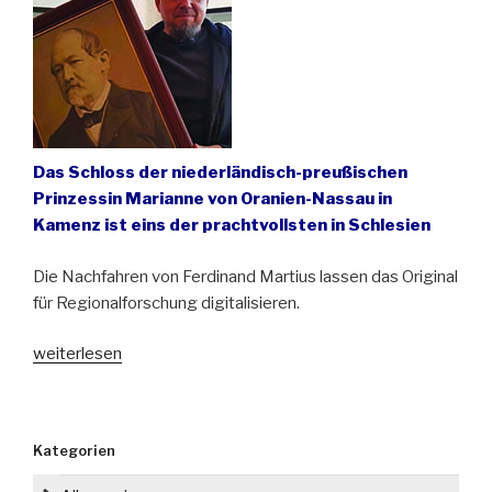
Niederschlesien“
Das Schloss der niederländisch-preußischen
Prinzessin Marianne von Oranien-Nassau in
Kamenz ist eins der prachtvollsten in Schlesien
Die Nachfahren von Ferdinand Martius lassen das Original
für Regionalforschung digitalisieren.
„Das
weiterlesen
Tagebuch
des
Architekten
Kategorien
von
Schloss