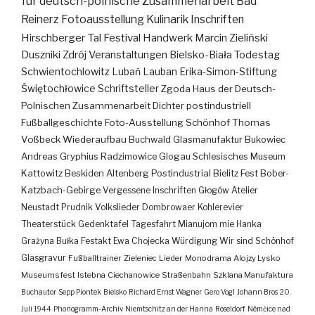
für deutsch-polnische Zusammenarbeit
Bad
Reinerz
Fotoausstellung
Kulinarik
Inschriften
Hirschberger Tal
Festival
Handwerk
Marcin Zieliński
Duszniki Zdrój
Veranstaltungen
Bielsko-Biała
Todestag
Schwientochlowitz
Lubań
Lauban
Erika-Simon-Stiftung
Świętochłowice
Schriftsteller
Zgoda
Haus der Deutsch-
Polnischen Zusammenarbeit
Dichter
postindustriell
Fußballgeschichte
Foto-Ausstellung
Schönhof
Thomas
Voßbeck
Wiederaufbau
Buchwald
Glasmanufaktur
Bukowiec
Andreas Gryphius
Radzimowice
Glogau
Schlesisches Museum
Kattowitz
Beskiden
Altenberg
Postindustrial
Bielitz
Fest
Bober-
Katzbach-Gebirge
Vergessene Inschriften
Głogów
Atelier
Neustadt
Prudnik
Volkslieder
Dombrowaer Kohlerevier
Theaterstück
Gedenktafel
Tagesfahrt
Mianujom mie Hanka
Grażyna Bułka
Festakt
Ewa Chojecka
Würdigung
Wir sind Schönhof
Glasgravur
Fußballtrainer
Zieleniec
Lieder
Monodrama
Alojzy Lysko
Museumsfest
Istebna
Ciechanowice
Straßenbahn
Szklana Manufaktura
Buchautor
Sepp Piontek
Bielsko
Richard Ernst Wagner
Gero Vogl
Johann Bros
20.
Juli 1944
Phonogramm-Archiv
Niemtschitz an der Hanna
Roseldorf
Némčice nad