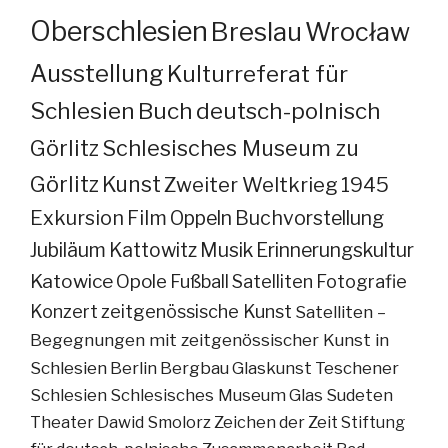
Oberschlesien
Breslau
Wrocław
Ausstellung
Kulturreferat für
Schlesien
Buch
deutsch-polnisch
Görlitz
Schlesisches Museum zu
Görlitz
Kunst
Zweiter Weltkrieg
1945
Exkursion
Film
Oppeln
Buchvorstellung
Jubiläum
Kattowitz
Musik
Erinnerungskultur
Katowice
Opole
Fußball
Satelliten
Fotografie
Konzert
zeitgenössische Kunst
Satelliten –
Begegnungen mit zeitgenössischer Kunst in
Schlesien
Berlin
Bergbau
Glaskunst
Teschener
Schlesien
Schlesisches Museum
Glas
Sudeten
Theater
Dawid Smolorz
Zeichen der Zeit
Stiftung