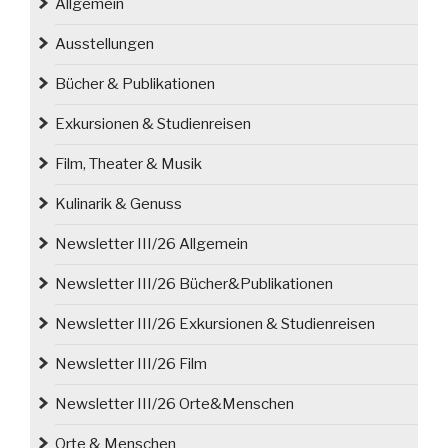
Allgemein
Kamenz
findet
Ausstellungen
den
Bücher & Publikationen
Weg
zurück
Exkursionen & Studienreisen
nach
Kamieniec
Film, Theater & Musik
Ząbkowicki“
Kulinarik & Genuss
Newsletter III/26 Allgemein
Newsletter III/26 Bücher&Publikationen
Newsletter III/26 Exkursionen & Studienreisen
Newsletter III/26 Film
Newsletter III/26 Orte&Menschen
Orte & Menschen