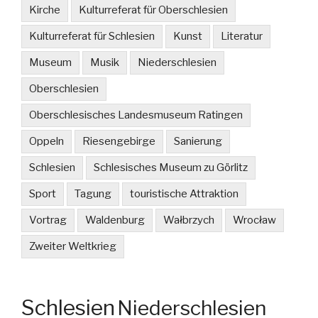
Kirche
Kulturreferat für Oberschlesien
Kulturreferat für Schlesien
Kunst
Literatur
Museum
Musik
Niederschlesien
Oberschlesien
Oberschlesisches Landesmuseum Ratingen
Oppeln
Riesengebirge
Sanierung
Schlesien
Schlesisches Museum zu Görlitz
Sport
Tagung
touristische Attraktion
Vortrag
Waldenburg
Wałbrzych
Wrocław
Zweiter Weltkrieg
Schlesien
Niederschlesien