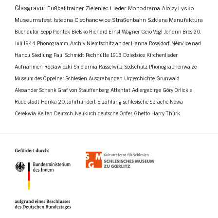
Glasgravur
Fußballtrainer
Zieleniec
Lieder
Monodrama
Alojzy Lysko
Museumsfest
Istebna
Ciechanowice
Straßenbahn
Szklana Manufaktura
Buchautor
Sepp Piontek
Bielsko
Richard Ernst Wagner
Gero Vogl
Johann Bros
20.
Juli 1944
Phonogramm-Archiv
Niemtschitz an der Hanna
Roseldorf
Némčice nad
Hanou
Siedlung
Paul Schmidt
Pechhütte
1913
Dziedzice
Kirchenlieder
Aufnahmen
Racławiczki
Smolarnia
Rasselwitz
Sedschütz
Phonographenwalze
Museum des Oppelner Schlesien
Ausgrabungen
Urgeschichte
Grunwald
Alexander Schenk Graf von Stauffenberg
Attentat
Adlergebirge
Góry Orlickie
Rudelstadt
Hanka
20. Jahrhundert
Erzählung
schlesische Sprache
Nowa
Cerekwia
Kelten
Deutsch-Neukirch
deutsche Opfer
Ghetto
Harry Thürk