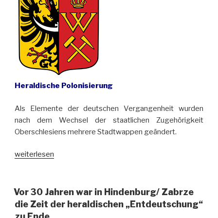
St.
Erasmus
und
Pankratius
in
Jelenia
Góra
Heraldische Polonisierung
(Hirschberg)
entziffert“
Als Elemente der deutschen Vergangenheit wurden
nach dem Wechsel der staatlichen Zugehörigkeit
Oberschlesiens mehrere Stadtwappen geändert.
„Der
weiterlesen
Kampf
gegen
das
Vor 30 Jahren war in Hindenburg/ Zabrze
unbequeme
die Zeit der heraldischen „Entdeutschung“
Erbe“
zu Ende