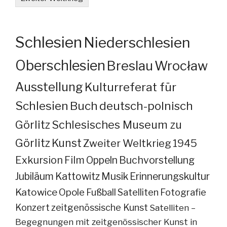
Schlesien
Niederschlesien
Oberschlesien
Breslau
Wrocław
Ausstellung
Kulturreferat für
Schlesien
Buch
deutsch-polnisch
Görlitz
Schlesisches Museum zu
Görlitz
Kunst
Zweiter Weltkrieg
1945
Exkursion
Film
Oppeln
Buchvorstellung
Jubiläum
Kattowitz
Musik
Erinnerungskultur
Katowice
Opole
Fußball
Satelliten
Fotografie
Konzert
zeitgenössische Kunst
Satelliten –
Begegnungen mit zeitgenössischer Kunst in