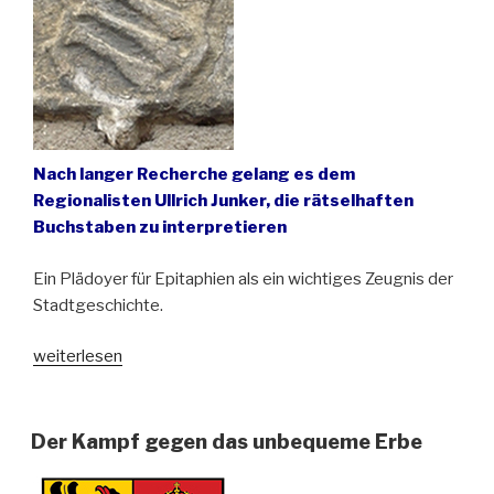
Nach langer Recherche gelang es dem
Regionalisten Ullrich Junker, die rätselhaften
Buchstaben zu interpretieren
Ein Plädoyer für Epitaphien als ein wichtiges Zeugnis der
Stadtgeschichte.
„Relief
weiterlesen
an
der
Kreuzkapelle
Der Kampf gegen das unbequeme Erbe
der
Stadtpfarrkirche