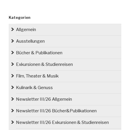
Jahren
war
Kategorien
in
Hindenburg/
Allgemein
Zabrze
die
Ausstellungen
Zeit
Bücher & Publikationen
der
heraldischen
Exkursionen & Studienreisen
„Entdeutschung“
zu
Film, Theater & Musik
Ende“
Kulinarik & Genuss
Newsletter III/26 Allgemein
Newsletter III/26 Bücher&Publikationen
Newsletter III/26 Exkursionen & Studienreisen