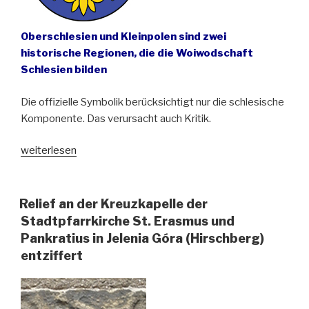
Oberschlesien und Kleinpolen sind zwei
historische Regionen, die die Woiwodschaft
Schlesien bilden
Die offizielle Symbolik berücksichtigt nur die schlesische
Komponente. Das verursacht auch Kritik.
„Diskussion
weiterlesen
über
Symbole
der
Relief an der Kreuzkapelle der
Woiwodschaft
Stadtpfarrkirche St. Erasmus und
Schlesien“
Pankratius in Jelenia Góra (Hirschberg)
entziffert