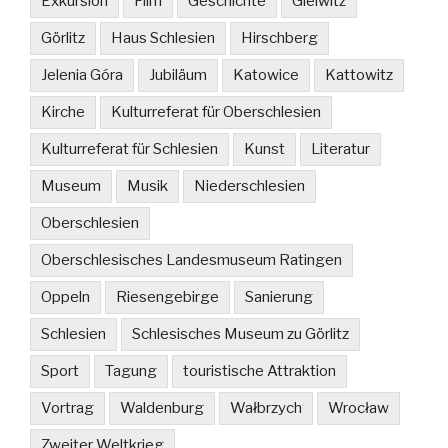
Exkursion
Film
Geschichte
Gleiwitz
Görlitz
Haus Schlesien
Hirschberg
Jelenia Góra
Jubiläum
Katowice
Kattowitz
Kirche
Kulturreferat für Oberschlesien
Kulturreferat für Schlesien
Kunst
Literatur
Museum
Musik
Niederschlesien
Oberschlesien
Oberschlesisches Landesmuseum Ratingen
Oppeln
Riesengebirge
Sanierung
Schlesien
Schlesisches Museum zu Görlitz
Sport
Tagung
touristische Attraktion
Vortrag
Waldenburg
Wałbrzych
Wrocław
Zweiter Weltkrieg