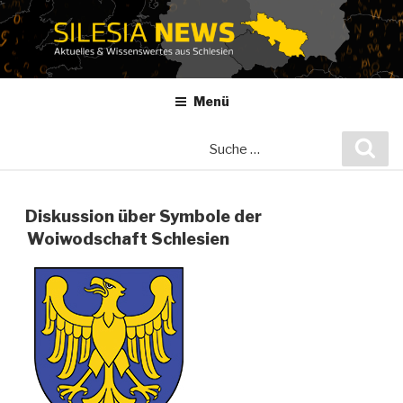
Zum
Inhalt
springen
Menü
Suche
Suc
nach:
Diskussion über Symbole der
Woiwodschaft Schlesien