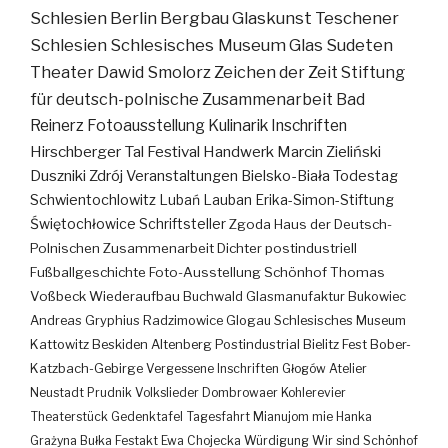
Schlesien
Berlin
Bergbau
Glaskunst
Teschener
Schlesien
Schlesisches Museum
Glas
Sudeten
Theater
Dawid Smolorz
Zeichen der Zeit
Stiftung
für deutsch-polnische Zusammenarbeit
Bad
Reinerz
Fotoausstellung
Kulinarik
Inschriften
Hirschberger Tal
Festival
Handwerk
Marcin Zieliński
Duszniki Zdrój
Veranstaltungen
Bielsko-Biała
Todestag
Schwientochlowitz
Lubań
Lauban
Erika-Simon-Stiftung
Świętochłowice
Schriftsteller
Zgoda
Haus der Deutsch-
Polnischen Zusammenarbeit
Dichter
postindustriell
Fußballgeschichte
Foto-Ausstellung
Schönhof
Thomas
Voßbeck
Wiederaufbau
Buchwald
Glasmanufaktur
Bukowiec
Andreas Gryphius
Radzimowice
Glogau
Schlesisches Museum
Kattowitz
Beskiden
Altenberg
Postindustrial
Bielitz
Fest
Bober-
Katzbach-Gebirge
Vergessene Inschriften
Głogów
Atelier
Neustadt
Prudnik
Volkslieder
Dombrowaer Kohlerevier
Theaterstück
Gedenktafel
Tagesfahrt
Mianujom mie Hanka
Grażyna Bułka
Festakt
Ewa Chojecka
Würdigung
Wir sind Schönhof