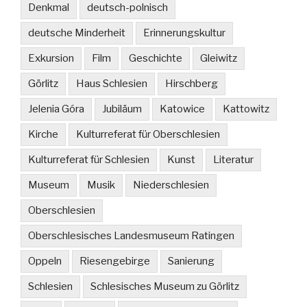
Denkmal
deutsch-polnisch
deutsche Minderheit
Erinnerungskultur
Exkursion
Film
Geschichte
Gleiwitz
Görlitz
Haus Schlesien
Hirschberg
Jelenia Góra
Jubiläum
Katowice
Kattowitz
Kirche
Kulturreferat für Oberschlesien
Kulturreferat für Schlesien
Kunst
Literatur
Museum
Musik
Niederschlesien
Oberschlesien
Oberschlesisches Landesmuseum Ratingen
Oppeln
Riesengebirge
Sanierung
Schlesien
Schlesisches Museum zu Görlitz