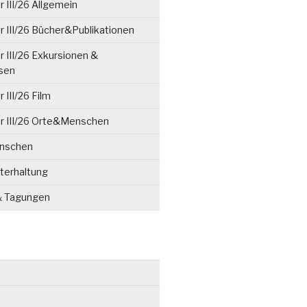
 III/26 Allgemein
 III/26 Bücher&Publikationen
 III/26 Exkursionen &
isen
 III/26 Film
r III/26 Orte&Menschen
enschen
terhaltung
& Tagungen