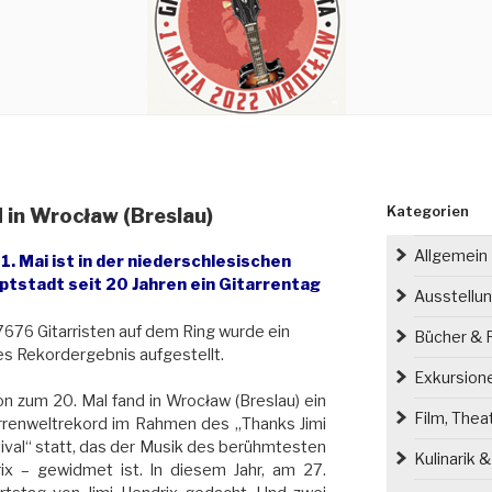
Kategorien
 in Wrocław (Breslau)
Allgemein
1. Mai ist in der niederschlesischen
ptstadt seit 20 Jahren ein Gitarrentag
Ausstellu
7676 Gitarristen auf dem Ring wurde ein
Bücher & P
s Rekordergebnis aufgestellt.
Exkursion
n zum 20. Mal fand in Wrocław (Breslau) ein
Film, Thea
rrenweltrekord im Rahmen des „Thanks Jimi
ival“ statt, das der Musik des berühmtesten
Kulinarik 
rix – gewidmet ist. In diesem Jahr, am 27.