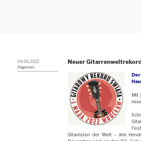
Neuer Gitarrenweltrekord
Veröffentlicht
04.05.2022
am
Allgemein
Der 
Hau
Mit 
neue
Scho
Gita
Fest
Gitarristen der Welt – Jimi Hend