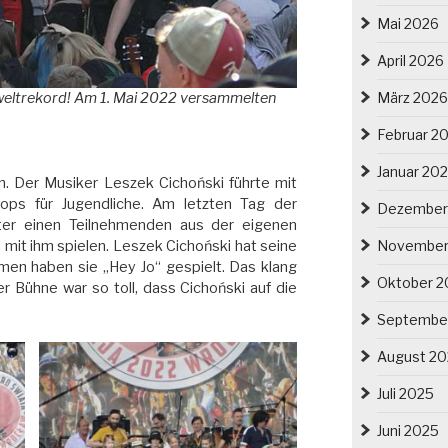
Mai 2026
April 2026
März 2026
nweltrekord! Am 1. Mai 2022 versammelten
Februar 2
Januar 20
n. Der Musiker Leszek Cichoński führte mit
hops für Jugendliche. Am letzten Tag der
Dezember
iter einen Teilnehmenden aus der eigenen
November
 mit ihm spielen. Leszek Cichoński hat seine
en haben sie „Hey Jo“ gespielt. Das klang
Oktober 2
r Bühne war so toll, dass Cichoński auf die
Septembe
August 2
Juli 2025
Juni 2025