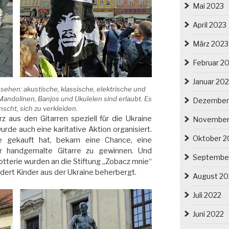
Mai 2023
April 2023
März 2023
Februar 2
Januar 20
esehen: akustische, klassische, elektrische und
Mandolinen, Banjos und Ukulelen sind erlaubt. Es
Dezember
scht, sich zu verkleiden.
erz aus den Gitarren speziell für die Ukraine
November
rde auch eine karitative Aktion organisiert.
Oktober 2
se gekauft hat, bekam eine Chance, eine
r handgemalte Gitarre zu gewinnen. Und
Septembe
terie wurden an die Stiftung „Zobacz mnie“
dert Kinder aus der Ukraine beherbergt.
August 20
Juli 2022
Juni 2022