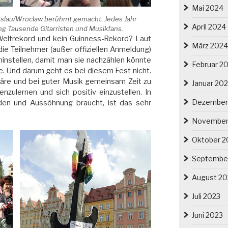
Mai 2024
Breslau/Wroclaw berühmt gemacht. Jedes Jahr
April 2024
g Tausende Gitarristen und Musikfans.
-Weltrekord und kein Guinness-Rekord? Laut
März 2024
ie Teilnehmer (außer offiziellen Anmeldung)
hinstellen, damit man sie nachzählen könnte
Februar 2
. Und darum geht es bei diesem Fest nicht.
äre und bei guter Musik gemeinsam Zeit zu
Januar 20
zulernen und sich positiv einzustellen. In
Dezember
eden und Aussöhnung braucht, ist das sehr
November
Oktober 2
Septembe
August 20
Juli 2023
Juni 2023