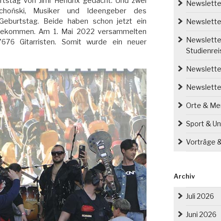
tstag von Jimi Hendrix gedacht. Und zwei
Newsletter
choński, Musiker und Ideengeber des
 Geburtstag. Beide haben schon jetzt ein
Newsletter
bekommen. Am 1. Mai 2022 versammelten
Newsletter
676 Gitarristen. Somit wurde ein neuer
Studienre
Newsletter
Newslette
Orte & M
Sport & Un
Vorträge 
Archiv
Juli 2026
Juni 2026