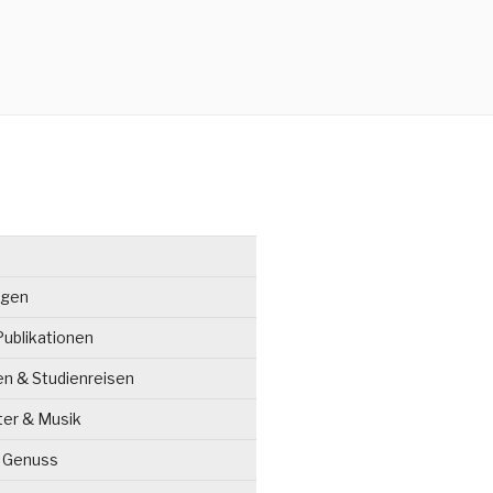
ngen
ublikationen
en & Studienreisen
ter & Musik
& Genuss