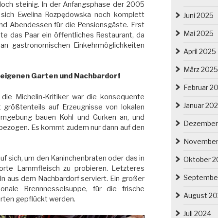
och steinig. In der Anfangsphase der 2005
sich Ewelina Rozpędowska noch komplett
Juni 2025
 und Abendessen für die Pensionsgäste. Erst
Mai 2025
te das Paar ein öffentliches Restaurant, da
n gastronomischen Einkehrmöglichkeiten
April 2025
März 2025
m eigenen Garten und Nachbardorf
Februar 2
die Michelin-Kritiker war die konsequente
Januar 20
zt größtenteils auf Erzeugnisse von lokalen
 Umgebung bauen Kohl und Gurken an, und
Dezember
on bezogen. Es kommt zudem nur dann auf den
November
f sich, um den Kaninchenbraten oder das in
Oktober 2
rte Lammfleisch zu probieren. Letzteres
Septembe
eln aus dem Nachbardorf serviert. Ein großer
sonale Brennnesselsuppe, für die frische
August 2
rten gepflückt werden.
Juli 2024