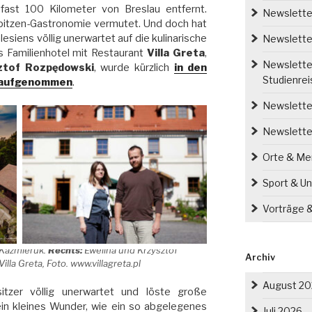
ast 100 Kilometer von Breslau entfernt.
Newsletter
Spitzen-Gastronomie vermutet. Und doch hat
esiens völlig unerwartet auf die kulinarische
Newsletter
s Familienhotel mit Restaurant
Villa Greta
,
Newsletter
ztof Rozpędowski
, wurde kürzlich
in den
Studienre
e aufgenommen
.
Newsletter
Newslette
Orte & M
Sport & Un
Vorträge 
n Kaźmieruk.
Rechts:
Ewelina und Krzysztof
Archiv
lla Greta, Foto. www.villagreta.pl
August 2
itzer völlig unerwartet und löste große
in kleines Wunder, wie ein so abgelegenes
Juli 2026