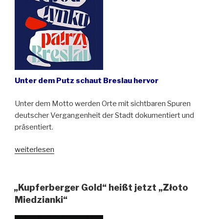
Unter dem Putz schaut Breslau hervor
Unter dem Motto werden Orte mit sichtbaren Spuren
deutscher Vergangenheit der Stadt dokumentiert und
präsentiert.
„Ein
weiterlesen
ungewöhnlicher
Stadtplan
führt
„Kupferberger Gold“ heißt jetzt „Złoto
in
Miedzianki“
Wrocław