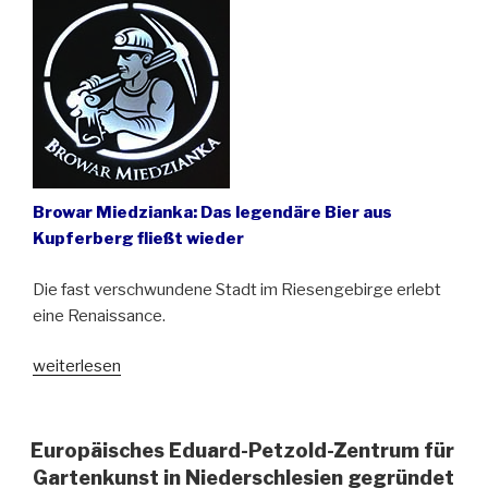
(Breslau)
zu
deutschen
Inschriften“
Browar Miedzianka: Das legendäre Bier aus
Kupferberg fließt wieder
Die fast verschwundene Stadt im Riesengebirge erlebt
eine Renaissance.
„„Kupferberger
weiterlesen
Gold“
heißt
jetzt
Europäisches Eduard-Petzold-Zentrum für
„Złoto
Gartenkunst in Niederschlesien gegründet