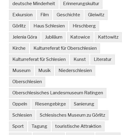
deutsche Minderheit
Erinnerungskultur
Exkursion
Film
Geschichte
Gleiwitz
Görlitz
Haus Schlesien
Hirschberg
Jelenia Góra
Jubiläum
Katowice
Kattowitz
Kirche
Kulturreferat für Oberschlesien
Kulturreferat für Schlesien
Kunst
Literatur
Museum
Musik
Niederschlesien
Oberschlesien
Oberschlesisches Landesmuseum Ratingen
Oppeln
Riesengebirge
Sanierung
Schlesien
Schlesisches Museum zu Görlitz
Sport
Tagung
touristische Attraktion