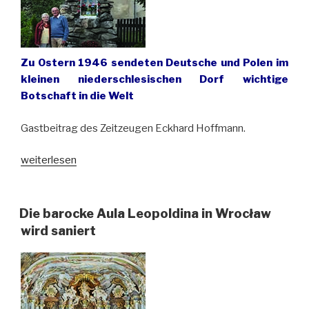
Zu Ostern 1946 sendeten Deutsche und Polen im
kleinen niederschlesischen Dorf wichtige
Botschaft in die Welt
Gastbeitrag des Zeitzeugen Eckhard Hoffmann.
„Ein
weiterlesen
Zeichen
der
Hoffnung
Die barocke Aula Leopoldina in Wrocław
und
wird saniert
Menschlichkeit
in
schwieriger
Zeit:
Das