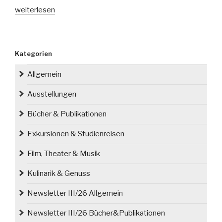
„Im
weiterlesen
Dezember
jährte
sich
Kategorien
zum
71.
Allgemein
Mal
der
Ausstellungen
Todestag
Bücher & Publikationen
von
Josef
Exkursionen & Studienreisen
Koždoň“
Film, Theater & Musik
Kulinarik & Genuss
Newsletter III/26 Allgemein
Newsletter III/26 Bücher&Publikationen