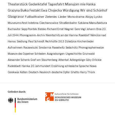
Theaterstück
Gedenktafel
Tagesfahrt
Mianujom mie Hanka
Grażyna Bułka
Festakt
Ewa Chojecka
Würdigung
Wir sind Schönhof
Glasgravur
Fußballtrainer
Zieleniec
Lieder
Monodrama
Alojzy Lysko
Museumsfest
Istebna
Ciechanowice
Straßenbahn
Szklana Manufaktura
Buchautor
Sepp Piontek
Bielsko
Richard Ernst Wagner
Gero Vogl
Johann Bros
20.
Juli 1944
Phonogramm-Archiv
Niemtschitz an der Hanna
Roseldorf
Némčice nad
Hanou
Siedlung
Paul Schmidt
Pechhütte
1913
Dziedzice
Kirchenlieder
Aufnahmen
Racławiczki
Smolarnia
Rasselwitz
Sedschütz
Phonographenwalze
Museum des Oppelner Schlesien
Ausgrabungen
Urgeschichte
Grunwald
Alexander Schenk Graf von Stauffenberg
Attentat
Adlergebirge
Góry Orlickie
Rudelstadt
Hanka
20. Jahrhundert
Erzählung
schlesische Sprache
Nowa
Cerekwia
Kelten
Deutsch-Neukirch
deutsche Opfer
Ghetto
Harry Thürk