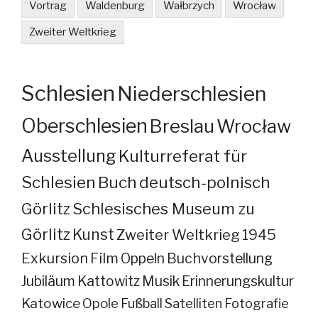
Vortrag
Waldenburg
Wałbrzych
Wrocław
Zweiter Weltkrieg
Schlesien
Niederschlesien
Oberschlesien
Breslau
Wrocław
Ausstellung
Kulturreferat für
Schlesien
Buch
deutsch-polnisch
Görlitz
Schlesisches Museum zu
Görlitz
Kunst
Zweiter Weltkrieg
1945
Exkursion
Film
Oppeln
Buchvorstellung
Jubiläum
Kattowitz
Musik
Erinnerungskultur
Katowice
Opole
Fußball
Satelliten
Fotografie