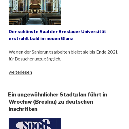
Kreuz
in
Esdorf/
Opoczka
Der schönste Saal der Breslauer Universität
wurde
erstrahlt bald im neuen Glanz
vor
75
Wegen der Sanierungsarbeiten bleibt sie bis Ende 2021
Jahren
für Besucher unzugänglich.
aufgestellt“
„Die
weiterlesen
barocke
Aula
Leopoldina
Ein ungewöhnlicher Stadtplan führt in
in
Wrocław (Breslau) zu deutschen
Wrocław
Inschriften
wird
saniert“