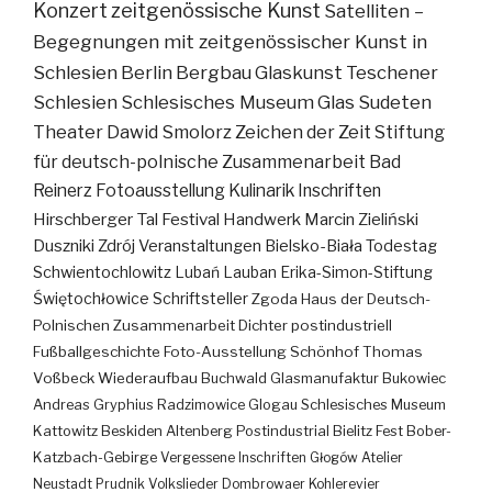
Konzert
zeitgenössische Kunst
Satelliten –
Begegnungen mit zeitgenössischer Kunst in
Schlesien
Berlin
Bergbau
Glaskunst
Teschener
Schlesien
Schlesisches Museum
Glas
Sudeten
Theater
Dawid Smolorz
Zeichen der Zeit
Stiftung
für deutsch-polnische Zusammenarbeit
Bad
Reinerz
Fotoausstellung
Kulinarik
Inschriften
Hirschberger Tal
Festival
Handwerk
Marcin Zieliński
Duszniki Zdrój
Veranstaltungen
Bielsko-Biała
Todestag
Schwientochlowitz
Lubań
Lauban
Erika-Simon-Stiftung
Świętochłowice
Schriftsteller
Zgoda
Haus der Deutsch-
Polnischen Zusammenarbeit
Dichter
postindustriell
Fußballgeschichte
Foto-Ausstellung
Schönhof
Thomas
Voßbeck
Wiederaufbau
Buchwald
Glasmanufaktur
Bukowiec
Andreas Gryphius
Radzimowice
Glogau
Schlesisches Museum
Kattowitz
Beskiden
Altenberg
Postindustrial
Bielitz
Fest
Bober-
Katzbach-Gebirge
Vergessene Inschriften
Głogów
Atelier
Neustadt
Prudnik
Volkslieder
Dombrowaer Kohlerevier