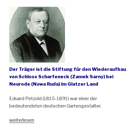
Miedzianki““
Der Träger ist die Stiftung für den Wiederaufbau
von Schloss Scharfeneck (Zamek Sarny) bei
Neurode (Nowa Ruda) im Glatzer Land
Eduard Petzold (1815-1891) war einer der
bedeutendsten deutschen Gartengestalter.
„Europäisches
weiterlesen
Eduard-
Petzold-