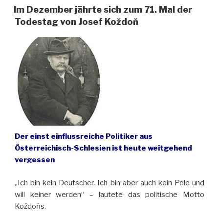
Zentrum
Im Dezember jährte sich zum 71. Mal der
für
Todestag von Josef Koždoň
Gartenkunst
in
Niederschlesien
gegründet“
Der einst einflussreiche Politiker aus
Österreichisch-Schlesien ist heute weitgehend
vergessen
„Ich bin kein Deutscher. Ich bin aber auch kein Pole und
will keiner werden“ – lautete das politische Motto
Koždoňs.