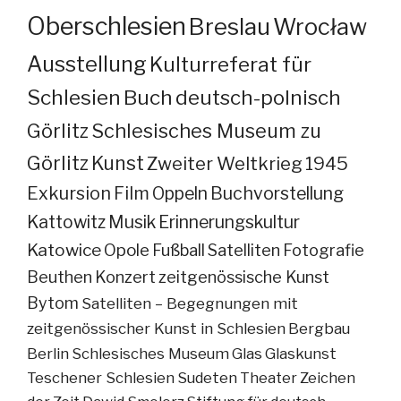
Oberschlesien
Breslau
Wrocław
Ausstellung
Kulturreferat für
Schlesien
Buch
deutsch-polnisch
Görlitz
Schlesisches Museum zu
Görlitz
Kunst
Zweiter Weltkrieg
1945
Exkursion
Film
Oppeln
Buchvorstellung
Kattowitz
Musik
Erinnerungskultur
Katowice
Opole
Fußball
Satelliten
Fotografie
Beuthen
Konzert
zeitgenössische Kunst
Bytom
Satelliten – Begegnungen mit
zeitgenössischer Kunst in Schlesien
Bergbau
Berlin
Schlesisches Museum
Glas
Glaskunst
Teschener Schlesien
Sudeten
Theater
Zeichen