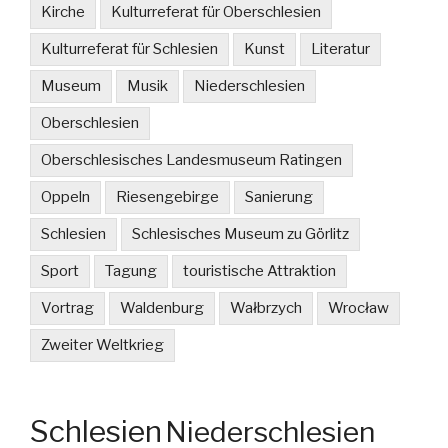
Kirche
Kulturreferat für Oberschlesien
Kulturreferat für Schlesien
Kunst
Literatur
Museum
Musik
Niederschlesien
Oberschlesien
Oberschlesisches Landesmuseum Ratingen
Oppeln
Riesengebirge
Sanierung
Schlesien
Schlesisches Museum zu Görlitz
Sport
Tagung
touristische Attraktion
Vortrag
Waldenburg
Wałbrzych
Wrocław
Zweiter Weltkrieg
Schlesien
Niederschlesien