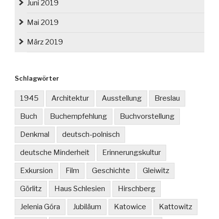
Juni 2019
Mai 2019
März 2019
Schlagwörter
1945
Architektur
Ausstellung
Breslau
Buch
Buchempfehlung
Buchvorstellung
Denkmal
deutsch-polnisch
deutsche Minderheit
Erinnerungskultur
Exkursion
Film
Geschichte
Gleiwitz
Görlitz
Haus Schlesien
Hirschberg
Jelenia Góra
Jubiläum
Katowice
Kattowitz