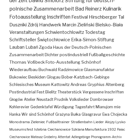
der Zeit
Dawid Smolorz
Stiftung für deutsch-
polnische Zusammenarbeit
Bad Reinerz
Kulinarik
Fotoausstellung
Inschriften
Festival
Hirschberger Tal
Duszniki Zdrój
Handwerk
Marcin Zieliński
Bielsko-Biała
Veranstaltungen
Schwientochlowitz
Todestag
Schriftsteller
Świętochłowice
Erika-Simon-Stiftung
Lauban
Lubań
Zgoda
Haus der Deutsch-Polnischen
Zusammenarbeit
Dichter
postindustriell
Fußballgeschichte
Thomas Voßbeck
Foto-Ausstellung
Schönhof
Wiederaufbau
Buchwald
Radzimowice
Glasmanufaktur
Bukowiec
Beskiden
Glogau
Bober-Katzbach-Gebirge
Schlesisches Museum Kattowitz
Andreas Gryphius
Altenberg
Postindustrial
Fest
Bielitz
Theaterstück
Vergessene Inschriften
Głogów
Atelier
Neustadt
Prudnik
Volkslieder
Dombrowaer
Kohlerevier
Gedenktafel
Würdigung
Tagesfahrt
Mianujom mie
Hanka
Wir sind Schönhof
Grażyna Bułka
Glasgravur
Ewa Chojecka
Monodrama
Zieleniec
Fußballtrainer
Straßenbahn
Lieder
Alojzy Lysko
Museumsfest
Istebna
Ciechanowice
Szklana Manufaktura
1932
Pałac
Ciechanowice
Mateusz Grobelny
Attentat
Adlergebirge
Phonogramm-Archiv