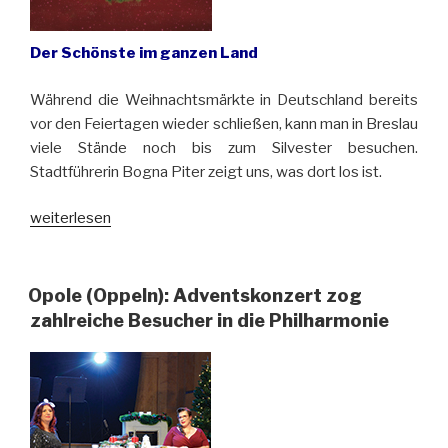
Der Schönste im ganzen Land
Während die Weihnachtsmärkte in Deutschland bereits
vor den Feiertagen wieder schließen, kann man in Breslau
viele Stände noch bis zum Silvester besuchen.
Stadtführerin Bogna Piter zeigt uns, was dort los ist.
„Wir
weiterlesen
besuchen
den
Weihnachtsmarkt
Opole (Oppeln): Adventskonzert zog
in
zahlreiche Besucher in die Philharmonie
Wrocław
(Breslau)“