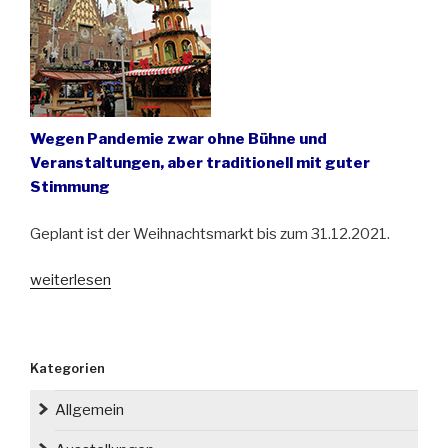
Philharmonie“
Wegen Pandemie zwar ohne Bühne und
Veranstaltungen, aber traditionell mit guter
Stimmung
Geplant ist der Weihnachtsmarkt bis zum 31.12.2021.
„Der
weiterlesen
große
Weihnachtsmarkt
in
Kategorien
Breslau/
Wrocław
Allgemein
findet
zum