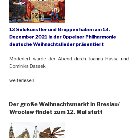
13 Solokünstler und Gruppen haben am 13.
Dezember
2021 in der Oppelner Philharmonie
deutsche Weihnachtslieder präsentiert
Moderiert wurde der Abend durch Joanna Hassa und
Dominika Bassek.
„Opole
weiterlesen
(Oppeln):
Adventskonzert
zog
Der große Weihnachtsmarkt in Breslau/
zahlreiche
Wrocław findet zum 12. Mal statt
Besucher
in
die