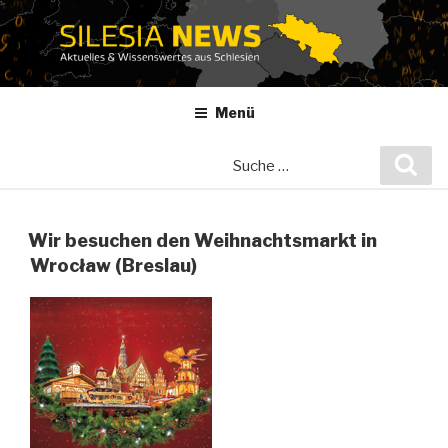
Zum
Inhalt
springen
Menü
Suche
Suc
nach:
Wir besuchen den Weihnachtsmarkt in
Wrocław (Breslau)