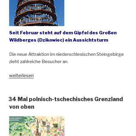
Seit Februar steht auf dem Gipfel des Großen
Wildberges (Dzikowiec) ein Aussichtsturm
Die neue Attraktion im niederschlesischen Steingebirge
zieht zahlreiche Besucher an.
„Neuer
weiterlesen
Aussichtsturm
unweit
von
34 Mal polnisch-tschechisches Grenzland
Waldenburg
von oben
(Wałbrzych)“