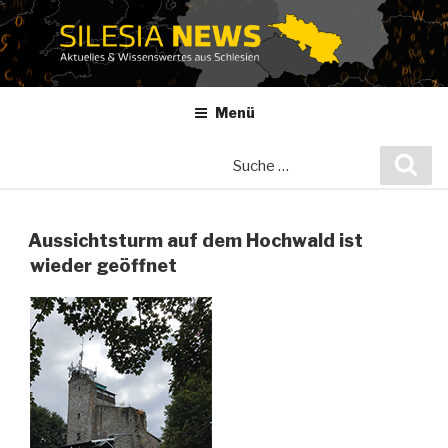
Zum
Inhalt
springen
Menü
Suche
Suc
nach:
Aussichtsturm auf dem Hochwald ist
wieder geöffnet