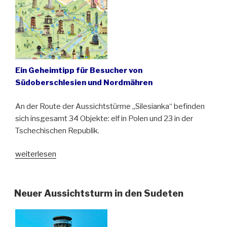
Ein Geheimtipp für Besucher von
Südoberschlesien und Nordmähren
An der Route der Aussichtstürme „Silesianka“ befinden
sich insgesamt 34 Objekte: elf in Polen und 23 in der
Tschechischen Republik.
„34
weiterlesen
Mal
polnisch-
tschechisches
Neuer Aussichtsturm in den Sudeten
Grenzland
von
oben“