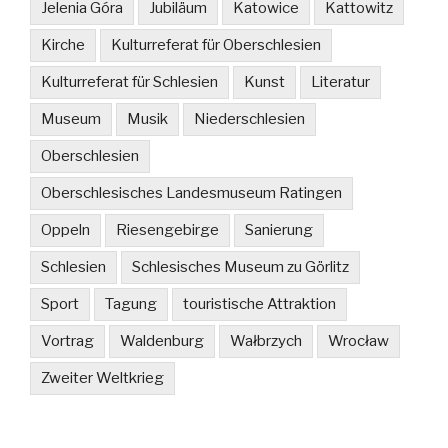
Jelenia Góra
Jubiläum
Katowice
Kattowitz
Kirche
Kulturreferat für Oberschlesien
Kulturreferat für Schlesien
Kunst
Literatur
Museum
Musik
Niederschlesien
Oberschlesien
Oberschlesisches Landesmuseum Ratingen
Oppeln
Riesengebirge
Sanierung
Schlesien
Schlesisches Museum zu Görlitz
Sport
Tagung
touristische Attraktion
Vortrag
Waldenburg
Wałbrzych
Wrocław
Zweiter Weltkrieg