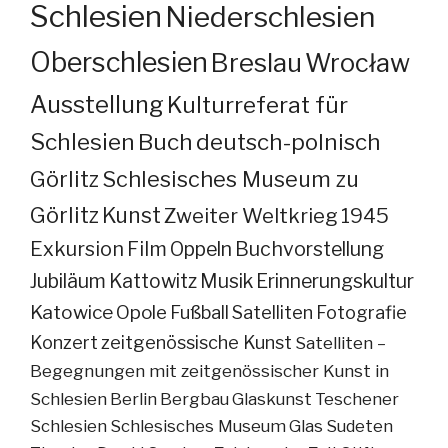
Schlesien
Niederschlesien
Oberschlesien
Breslau
Wrocław
Ausstellung
Kulturreferat für
Schlesien
Buch
deutsch-polnisch
Görlitz
Schlesisches Museum zu
Görlitz
Kunst
Zweiter Weltkrieg
1945
Exkursion
Film
Oppeln
Buchvorstellung
Jubiläum
Kattowitz
Musik
Erinnerungskultur
Katowice
Opole
Fußball
Satelliten
Fotografie
Konzert
zeitgenössische Kunst
Satelliten –
Begegnungen mit zeitgenössischer Kunst in
Schlesien
Berlin
Bergbau
Glaskunst
Teschener
Schlesien
Schlesisches Museum
Glas
Sudeten