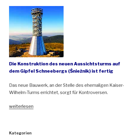
Die Konstruktion des neuen Aussichtsturms auf
dem Gipfel Schneebergs (Śnieżnik) ist fertig
Das neue Bauwerk, an der Stelle des ehemaligen Kaiser-
Wilhelm-Turms errichtet, sorgt für Kontroversen.
„Stahl,
weiterlesen
Glas
und
Kontroversen
Kategorien