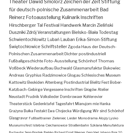
Theater
Dawid Smolorz
Zeichen der Zeit
Stiftung
für deutsch-polnische Zusammenarbeit
Bad
Reinerz
Fotoausstellung
Kulinarik
Inschriften
Hirschberger Tal
Festival
Handwerk
Marcin Zieliński
Duszniki Zdrój
Veranstaltungen
Bielsko-Biała
Todestag
Schwientochlowitz
Lubań
Lauban
Erika-Simon-Stiftung
Świętochłowice
Schriftsteller
Zgoda
Haus der Deutsch-
Polnischen Zusammenarbeit
Dichter
postindustriell
Fußballgeschichte
Foto-Ausstellung
Schönhof
Thomas
Voßbeck
Wiederaufbau
Buchwald
Glasmanufaktur
Bukowiec
Andreas Gryphius
Radzimowice
Glogau
Schlesisches Museum
Kattowitz
Beskiden
Altenberg
Postindustrial
Bielitz
Fest
Bober-
Katzbach-Gebirge
Vergessene Inschriften
Głogów
Atelier
Neustadt
Prudnik
Volkslieder
Dombrowaer Kohlerevier
Theaterstück
Gedenktafel
Tagesfahrt
Mianujom mie Hanka
Grażyna Bułka
Festakt
Ewa Chojecka
Würdigung
Wir sind Schönhof
Glasgravur
Fußballtrainer
Zieleniec
Lieder
Monodrama
Alojzy Lysko
Museumsfest
Istebna
Ciechanowice
Straßenbahn
Szklana Manufaktura
Buchautor
Sepp Piontek
Bielsko
Richard Ernst Wagner
Gero Vogl
Johann Bros
20.