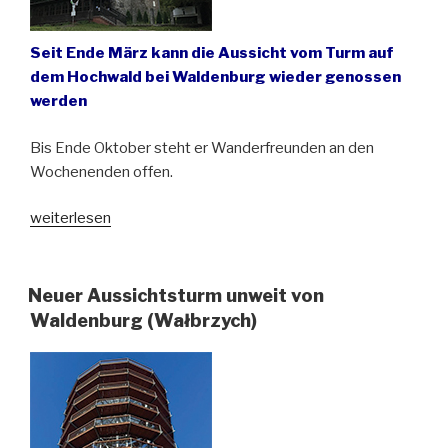
Seit Ende März kann die Aussicht vom Turm auf
dem Hochwald bei Waldenburg wieder genossen
werden
Bis Ende Oktober steht er Wanderfreunden an den
Wochenenden offen.
„Aussichtsturm
weiterlesen
auf
dem
Hochwald
Neuer Aussichtsturm unweit von
ist
Waldenburg (Wałbrzych)
wieder
geöffnet“