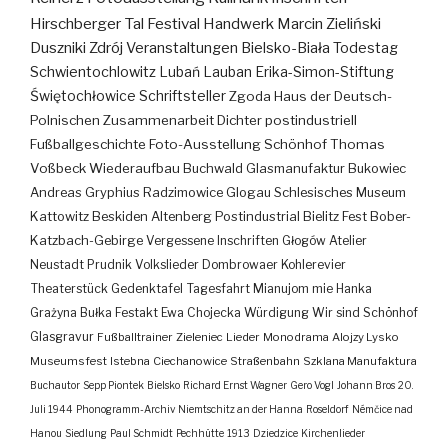
Hirschberger Tal
Festival
Handwerk
Marcin Zieliński
Duszniki Zdrój
Veranstaltungen
Bielsko-Biała
Todestag
Schwientochlowitz
Lubań
Lauban
Erika-Simon-Stiftung
Świętochłowice
Schriftsteller
Zgoda
Haus der Deutsch-
Polnischen Zusammenarbeit
Dichter
postindustriell
Fußballgeschichte
Foto-Ausstellung
Schönhof
Thomas
Voßbeck
Wiederaufbau
Buchwald
Glasmanufaktur
Bukowiec
Andreas Gryphius
Radzimowice
Glogau
Schlesisches Museum
Kattowitz
Beskiden
Altenberg
Postindustrial
Bielitz
Fest
Bober-
Katzbach-Gebirge
Vergessene Inschriften
Głogów
Atelier
Neustadt
Prudnik
Volkslieder
Dombrowaer Kohlerevier
Theaterstück
Gedenktafel
Tagesfahrt
Mianujom mie Hanka
Grażyna Bułka
Festakt
Ewa Chojecka
Würdigung
Wir sind Schönhof
Glasgravur
Fußballtrainer
Zieleniec
Lieder
Monodrama
Alojzy Lysko
Museumsfest
Istebna
Ciechanowice
Straßenbahn
Szklana Manufaktura
Buchautor
Sepp Piontek
Bielsko
Richard Ernst Wagner
Gero Vogl
Johann Bros
20.
Juli 1944
Phonogramm-Archiv
Niemtschitz an der Hanna
Roseldorf
Némčice nad
Hanou
Siedlung
Paul Schmidt
Pechhütte
1913
Dziedzice
Kirchenlieder