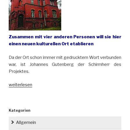
Niederschlesien“
Zusammen mit vier anderen Personen will sie hier
einen neuen kulturellen Ort etablieren
Da der Ort schon immer mit gedrucktem Wort verbunden
war, ist Johannes Gutenberg der Schirmherr des
Projektes.
„Olga
weiterlesen
Tokarczuk
kauft
in
Kategorien
Neurode/
Nowa
Allgemein
Ruda