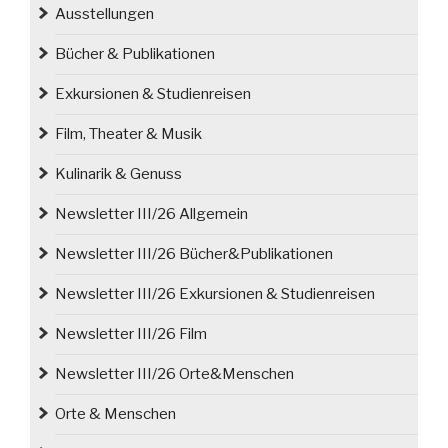
die
Ausstellungen
Villa
Bücher & Publikationen
Rose
aus
Exkursionen & Studienreisen
dem
19.
Film, Theater & Musik
Jh.“
Kulinarik & Genuss
Newsletter III/26 Allgemein
Newsletter III/26 Bücher&Publikationen
Newsletter III/26 Exkursionen & Studienreisen
Newsletter III/26 Film
Newsletter III/26 Orte&Menschen
Orte & Menschen