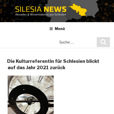
Zum
Inhalt
springen
Menü
Suche
Suc
nach:
Die Kulturreferentin für Schlesien blickt
auf das Jahr 2021 zurück