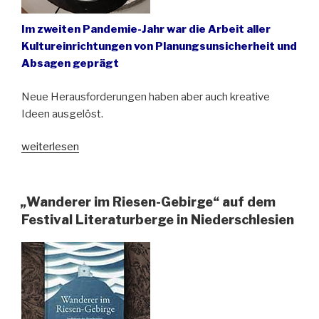
Im zweiten Pandemie-Jahr war die Arbeit aller
Kultureinrichtungen von Planungsunsicherheit und
Absagen geprägt
Neue Herausforderungen haben aber auch kreative
Ideen ausgelöst.
„Die
weiterlesen
Kulturreferentin
für
Schlesien
„Wanderer im Riesen-Gebirge“ auf dem
blickt
Festival Literaturberge in Niederschlesien
auf
das
Jahr
2021
zurück“