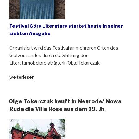
Festival Góry Literatury startet heute in seiner
siebten Ausgabe
Organisiert wird das Festival an mehreren Orten des
Glatzer Landes durch die Stiftung der
Literaturnobelpreisträgerin Olga Tokarczuk.
„„Wanderer
weiterlesen
im
Riesen-
Gebirge“
Olga Tokarczuk kauft in Neurode/ Nowa
auf
Ruda die Villa Rose aus dem 19. Jh.
dem
Festival
Literaturberge
in