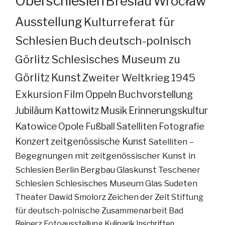
Oberschlesien
Breslau
Wrocław
Ausstellung
Kulturreferat für
Schlesien
Buch
deutsch-polnisch
Görlitz
Schlesisches Museum zu
Görlitz
Kunst
Zweiter Weltkrieg
1945
Exkursion
Film
Oppeln
Buchvorstellung
Jubiläum
Kattowitz
Musik
Erinnerungskultur
Katowice
Opole
Fußball
Satelliten
Fotografie
Konzert
zeitgenössische Kunst
Satelliten –
Begegnungen mit zeitgenössischer Kunst in
Schlesien
Berlin
Bergbau
Glaskunst
Teschener
Schlesien
Schlesisches Museum
Glas
Sudeten
Theater
Dawid Smolorz
Zeichen der Zeit
Stiftung
für deutsch-polnische Zusammenarbeit
Bad
Reinerz
Fotoausstellung
Kulinarik
Inschriften