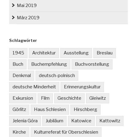
Mai 2019
März 2019
Schlagwörter
1945
Architektur
Ausstellung
Breslau
Buch
Buchempfehlung
Buchvorstellung
Denkmal
deutsch-polnisch
deutsche Minderheit
Erinnerungskultur
Exkursion
Film
Geschichte
Gleiwitz
Görlitz
Haus Schlesien
Hirschberg
Jelenia Góra
Jubiläum
Katowice
Kattowitz
Kirche
Kulturreferat für Oberschlesien