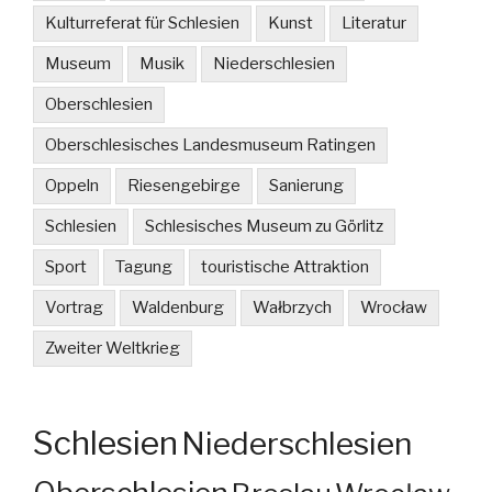
Kulturreferat für Schlesien
Kunst
Literatur
Museum
Musik
Niederschlesien
Oberschlesien
Oberschlesisches Landesmuseum Ratingen
Oppeln
Riesengebirge
Sanierung
Schlesien
Schlesisches Museum zu Görlitz
Sport
Tagung
touristische Attraktion
Vortrag
Waldenburg
Wałbrzych
Wrocław
Zweiter Weltkrieg
Schlesien
Niederschlesien