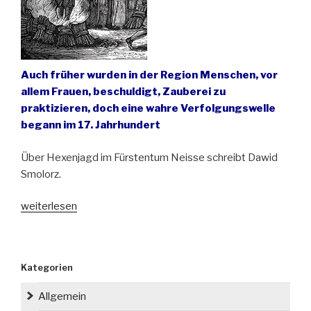
Auch früher wurden in der Region Menschen, vor
allem Frauen, beschuldigt,
Zauberei
zu
praktizieren, doch eine wahre Verfolgungswelle
begann im 17. Jahrhundert
Über Hexenjagd im Fürstentum Neisse schreibt Dawid
Smolorz.
„Vor
weiterlesen
400
Jahren
brannten
Kategorien
in
Schlesien
Allgemein
Scheiterhaufen“