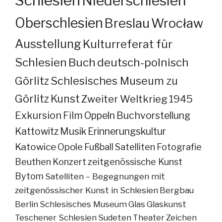
Schlesien
Niederschlesien
Oberschlesien
Breslau
Wrocław
Ausstellung
Kulturreferat für
Schlesien
Buch
deutsch-polnisch
Görlitz
Schlesisches Museum zu
Görlitz
Kunst
Zweiter Weltkrieg
1945
Exkursion
Film
Oppeln
Buchvorstellung
Kattowitz
Musik
Erinnerungskultur
Katowice
Opole
Fußball
Satelliten
Fotografie
Beuthen
Konzert
zeitgenössische Kunst
Bytom
Satelliten – Begegnungen mit
zeitgenössischer Kunst in Schlesien
Bergbau
Berlin
Schlesisches Museum
Glas
Glaskunst
Teschener Schlesien
Sudeten
Theater
Zeichen