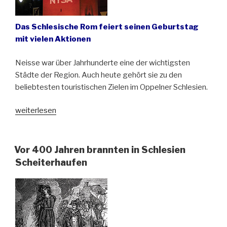
Das Schlesische Rom feiert seinen Geburtstag
mit vielen Aktionen
Neisse war über Jahrhunderte eine der wichtigsten
Städte der Region. Auch heute gehört sie zu den
beliebtesten touristischen Zielen im Oppelner Schlesien.
„Vor
weiterlesen
800
Jahren
erhielt
Vor 400 Jahren brannten in Schlesien
Neisse
Scheiterhaufen
(Nysa)
Stadtrecht“