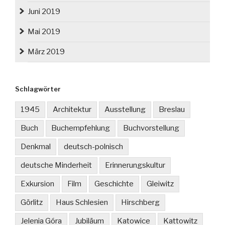
Juni 2019
Mai 2019
März 2019
Schlagwörter
1945
Architektur
Ausstellung
Breslau
Buch
Buchempfehlung
Buchvorstellung
Denkmal
deutsch-polnisch
deutsche Minderheit
Erinnerungskultur
Exkursion
Film
Geschichte
Gleiwitz
Görlitz
Haus Schlesien
Hirschberg
Jelenia Góra
Jubiläum
Katowice
Kattowitz