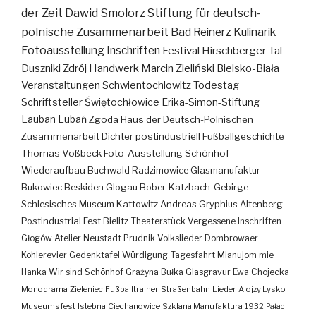
der Zeit
Dawid Smolorz
Stiftung für deutsch-
polnische Zusammenarbeit
Bad Reinerz
Kulinarik
Fotoausstellung
Inschriften
Festival
Hirschberger Tal
Duszniki Zdrój
Handwerk
Marcin Zieliński
Bielsko-Biała
Veranstaltungen
Schwientochlowitz
Todestag
Schriftsteller
Świętochłowice
Erika-Simon-Stiftung
Lauban
Lubań
Zgoda
Haus der Deutsch-Polnischen
Zusammenarbeit
Dichter
postindustriell
Fußballgeschichte
Thomas Voßbeck
Foto-Ausstellung
Schönhof
Wiederaufbau
Buchwald
Radzimowice
Glasmanufaktur
Bukowiec
Beskiden
Glogau
Bober-Katzbach-Gebirge
Schlesisches Museum Kattowitz
Andreas Gryphius
Altenberg
Postindustrial
Fest
Bielitz
Theaterstück
Vergessene Inschriften
Głogów
Atelier
Neustadt
Prudnik
Volkslieder
Dombrowaer
Kohlerevier
Gedenktafel
Würdigung
Tagesfahrt
Mianujom mie
Hanka
Wir sind Schönhof
Grażyna Bułka
Glasgravur
Ewa Chojecka
Monodrama
Zieleniec
Fußballtrainer
Straßenbahn
Lieder
Alojzy Lysko
Museumsfest
Istebna
Ciechanowice
Szklana Manufaktura
1932
Pałac