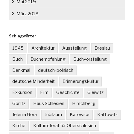
Mai 2019
März 2019
Schlagwörter
1945
Architektur
Ausstellung
Breslau
Buch
Buchempfehlung
Buchvorstellung
Denkmal
deutsch-polnisch
deutsche Minderheit
Erinnerungskultur
Exkursion
Film
Geschichte
Gleiwitz
Görlitz
Haus Schlesien
Hirschberg
Jelenia Góra
Jubiläum
Katowice
Kattowitz
Kirche
Kulturreferat für Oberschlesien