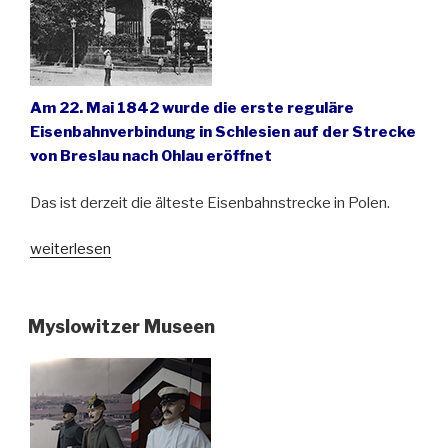
Am 22. Mai 1842 wurde die erste reguläre
Eisenbahnverbindung in Schlesien auf der Strecke
von Breslau nach Ohlau eröffnet
Das ist derzeit die älteste Eisenbahnstrecke in Polen.
„Vor
weiterlesen
180
Jahren
nahm
Myslowitzer Museen
die
erste
Eisenbahn
in
Schlesien