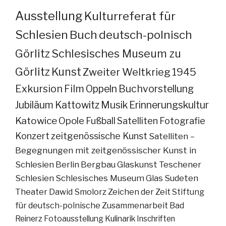
Ausstellung
Kulturreferat für
Schlesien
Buch
deutsch-polnisch
Görlitz
Schlesisches Museum zu
Görlitz
Kunst
Zweiter Weltkrieg
1945
Exkursion
Film
Oppeln
Buchvorstellung
Jubiläum
Kattowitz
Musik
Erinnerungskultur
Katowice
Opole
Fußball
Satelliten
Fotografie
Konzert
zeitgenössische Kunst
Satelliten –
Begegnungen mit zeitgenössischer Kunst in
Schlesien
Berlin
Bergbau
Glaskunst
Teschener
Schlesien
Schlesisches Museum
Glas
Sudeten
Theater
Dawid Smolorz
Zeichen der Zeit
Stiftung
für deutsch-polnische Zusammenarbeit
Bad
Reinerz
Fotoausstellung
Kulinarik
Inschriften