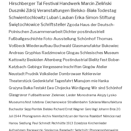
Hirschberger Tal
Festival
Handwerk
Marcin Zieliński
Duszniki Zdrój
Veranstaltungen
Bielsko-Biała
Todestag
Schwientochlowitz
Lubań
Lauban
Erika-Simon-Stiftung
Świętochłowice
Schriftsteller
Zgoda
Haus der Deutsch-
Polnischen Zusammenarbeit
Dichter
postindustriell
Fußballgeschichte
Foto-Ausstellung
Schönhof
Thomas
Voßbeck
Wiederaufbau
Buchwald
Glasmanufaktur
Bukowiec
Andreas Gryphius
Radzimowice
Glogau
Schlesisches Museum
Kattowitz
Beskiden
Altenberg
Postindustrial
Bielitz
Fest
Bober-
Katzbach-Gebirge
Vergessene Inschriften
Głogów
Atelier
Neustadt
Prudnik
Volkslieder
Dombrowaer Kohlerevier
Theaterstück
Gedenktafel
Tagesfahrt
Mianujom mie Hanka
Grażyna Bułka
Festakt
Ewa Chojecka
Würdigung
Wir sind Schönhof
Glasgravur
Fußballtrainer
Zieleniec
Lieder
Monodrama
Alojzy Lysko
Museumsfest
Istebna
Ciechanowice
Straßenbahn
Szklana Manufaktura
Buchautor
Sepp Piontek
Bielsko
Richard Ernst Wagner
Gero Vogl
Johann Bros
20.
Juli 1944
Phonogramm-Archiv
Niemtschitz an der Hanna
Roseldorf
Némčice nad
Hanou
Siedlung
Paul Schmidt
Pechhütte
1913
Dziedzice
Kirchenlieder
Aufnahmen
Racławiczki
Smolarnia
Rasselwitz
Sedschütz
Phonographenwalze