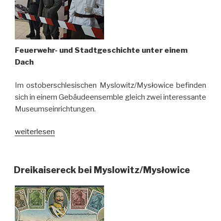
ihren
Betrieb
auf“
Feuerwehr- und Stadtgeschichte unter einem
Dach
Im ostoberschlesischen Myslowitz/Mysłowice befinden
sich in einem Gebäudeensemble gleich zwei interessante
Museumseinrichtungen.
„Myslowitzer
weiterlesen
Museen“
Dreikaisereck bei Myslowitz/Mysłowice