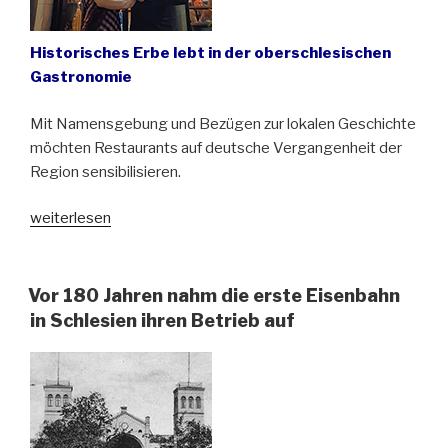
Historisches Erbe lebt in der oberschlesischen
Gastronomie
Mit Namensgebung und Bezügen zur lokalen Geschichte
möchten Restaurants auf deutsche Vergangenheit der
Region sensibilisieren.
„Bismarck-
weiterlesen
Hof,
Cafe
Kattowitz
Vor 180 Jahren nahm die erste Eisenbahn
und
in Schlesien ihren Betrieb auf
Die
erste
Polka“