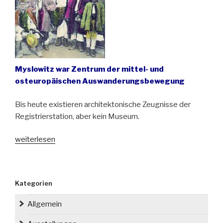
Myslowitz war Zentrum der mittel- und
osteuropäischen Auswanderungsbewegung
Bis heute existieren architektonische Zeugnisse der
Registrierstation, aber kein Museum.
„Gedenktafel
weiterlesen
erinnert
an
die
Kategorien
Auswanderer-
Registrierstation
Allgemein
in
Myslowitz/