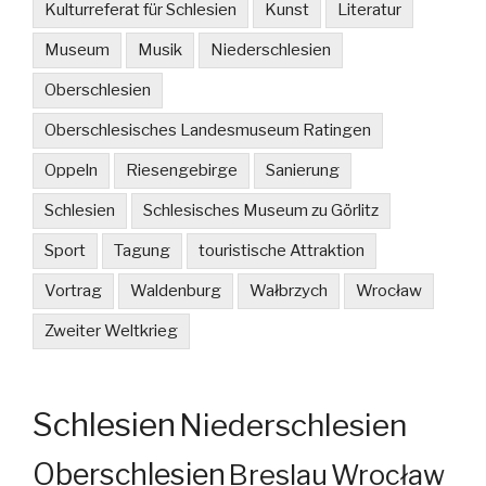
Kulturreferat für Schlesien
Kunst
Literatur
Museum
Musik
Niederschlesien
Oberschlesien
Oberschlesisches Landesmuseum Ratingen
Oppeln
Riesengebirge
Sanierung
Schlesien
Schlesisches Museum zu Görlitz
Sport
Tagung
touristische Attraktion
Vortrag
Waldenburg
Wałbrzych
Wrocław
Zweiter Weltkrieg
Schlesien
Niederschlesien
Oberschlesien
Breslau
Wrocław