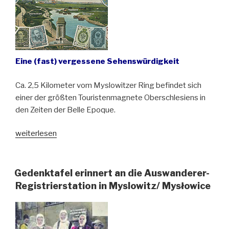
Eine (fast) vergessene Sehenswürdigkeit
Ca. 2,5 Kilometer vom Myslowitzer Ring befindet sich
einer der größten Touristenmagnete Oberschlesiens in
den Zeiten der Belle Epoque.
„Dreikaisereck
weiterlesen
bei
Myslowitz/Mysłowice“
Gedenktafel erinnert an die Auswanderer-
Registrierstation in Myslowitz/ Mysłowice