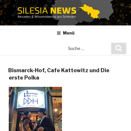
Zum
Inhalt
springen
Menü
Suche
Suc
nach:
Bismarck-Hof, Cafe Kattowitz und Die
erste Polka