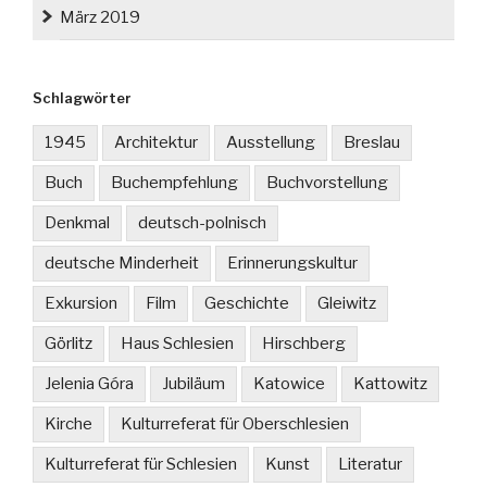
März 2019
Schlagwörter
1945
Architektur
Ausstellung
Breslau
Buch
Buchempfehlung
Buchvorstellung
Denkmal
deutsch-polnisch
deutsche Minderheit
Erinnerungskultur
Exkursion
Film
Geschichte
Gleiwitz
Görlitz
Haus Schlesien
Hirschberg
Jelenia Góra
Jubiläum
Katowice
Kattowitz
Kirche
Kulturreferat für Oberschlesien
Kulturreferat für Schlesien
Kunst
Literatur