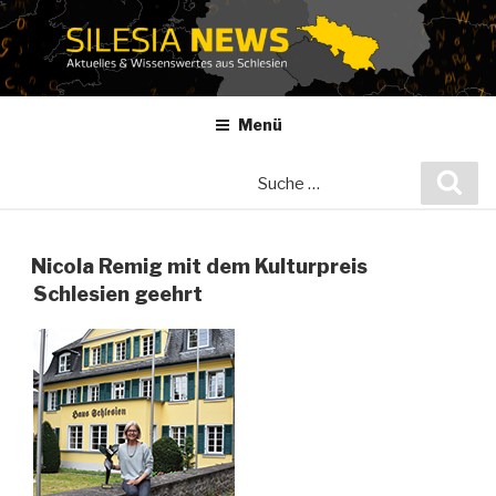
Zum
Inhalt
springen
Menü
Suche
Suc
nach:
Nicola Remig mit dem Kulturpreis
Schlesien geehrt