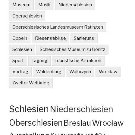
Museum
Musik
Niederschlesien
Oberschlesien
Oberschlesisches Landesmuseum Ratingen
Oppeln
Riesengebirge
Sanierung
Schlesien
Schlesisches Museum zu Görlitz
Sport
Tagung
touristische Attraktion
Vortrag
Waldenburg
Wałbrzych
Wrocław
Zweiter Weltkrieg
Schlesien
Niederschlesien
Oberschlesien
Breslau
Wrocław