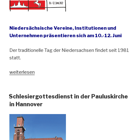
Niedersächsische Vereine, Institutionen und
Unternehmen präsentieren sich am 10.-12. Juni
Der traditionelle Tag der Niedersachsen findet seit 1981
statt.
„Landsmannschaft
weiterlesen
Schlesien
beim
Tag
Schlesiergottesdienst in der Pauluskirche
der
in Hannover
Niedersachsen
in
Hannover“