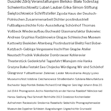
Duszniki Zdrój
Veranstaltungen
Bielsko-Biała
Todestag
Schwientochlowitz
Lubań
Lauban
Erika-Simon-Stiftung
Świętochłowice
Schriftsteller
Zgoda
Haus der Deutsch-
Polnischen Zusammenarbeit
Dichter
postindustriell
Fußballgeschichte
Foto-Ausstellung
Schönhof
Thomas
Voßbeck
Wiederaufbau
Buchwald
Glasmanufaktur
Bukowiec
Andreas Gryphius
Radzimowice
Glogau
Schlesisches Museum
Kattowitz
Beskiden
Altenberg
Postindustrial
Bielitz
Fest
Bober-
Katzbach-Gebirge
Vergessene Inschriften
Głogów
Atelier
Neustadt
Prudnik
Volkslieder
Dombrowaer Kohlerevier
Theaterstück
Gedenktafel
Tagesfahrt
Mianujom mie Hanka
Grażyna Bułka
Festakt
Ewa Chojecka
Würdigung
Wir sind Schönhof
Glasgravur
Fußballtrainer
Zieleniec
Lieder
Monodrama
Alojzy Lysko
Museumsfest
Istebna
Ciechanowice
Straßenbahn
Szklana Manufaktura
Buchautor
Sepp Piontek
Bielsko
Richard Ernst Wagner
Gero Vogl
Johann Bros
20.
Juli 1944
Phonogramm-Archiv
Niemtschitz an der Hanna
Roseldorf
Némčice nad
Hanou
Siedlung
Paul Schmidt
Pechhütte
1913
Dziedzice
Kirchenlieder
Aufnahmen
Racławiczki
Smolarnia
Rasselwitz
Sedschütz
Phonographenwalze
Museum des Oppelner Schlesien
Ausgrabungen
Urgeschichte
Grunwald