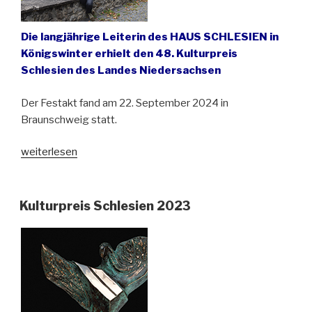
Die langjährige Leiterin des HAUS SCHLESIEN in
Königswinter erhielt den 48. Kulturpreis
Schlesien des Landes Niedersachsen
Der Festakt fand am 22. September 2024 in
Braunschweig statt.
„Nicola
weiterlesen
Remig
mit
dem
Kulturpreis Schlesien 2023
Kulturpreis
Schlesien
geehrt“