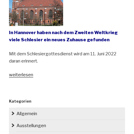
In Hannover haben nach dem Zweiten Weltkrieg
viele Schlesier ein neues Zuhause gefunden
Mit dem Schlesiergottesdienst wird am 11. Juni 2022
daran erinnert.
„Schlesiergottesdienst
weiterlesen
in
der
Pauluskirche
Kategorien
in
Hannover“
Allgemein
Ausstellungen