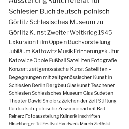
Ausstellung
Kulturreferat für
Schlesien
Buch
deutsch-polnisch
Görlitz
Schlesisches Museum zu
Görlitz
Kunst
Zweiter Weltkrieg
1945
Exkursion
Film
Oppeln
Buchvorstellung
Jubiläum
Kattowitz
Musik
Erinnerungskultur
Katowice
Opole
Fußball
Satelliten
Fotografie
Konzert
zeitgenössische Kunst
Satelliten –
Begegnungen mit zeitgenössischer Kunst in
Schlesien
Berlin
Bergbau
Glaskunst
Teschener
Schlesien
Schlesisches Museum
Glas
Sudeten
Theater
Dawid Smolorz
Zeichen der Zeit
Stiftung
für deutsch-polnische Zusammenarbeit
Bad
Reinerz
Fotoausstellung
Kulinarik
Inschriften
Hirschberger Tal
Festival
Handwerk
Marcin Zieliński