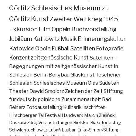
Görlitz
Schlesisches Museum zu
Görlitz
Kunst
Zweiter Weltkrieg
1945
Exkursion
Film
Oppeln
Buchvorstellung
Jubiläum
Kattowitz
Musik
Erinnerungskultur
Katowice
Opole
Fußball
Satelliten
Fotografie
Konzert
zeitgenössische Kunst
Satelliten –
Begegnungen mit zeitgenössischer Kunst in
Schlesien
Berlin
Bergbau
Glaskunst
Teschener
Schlesien
Schlesisches Museum
Glas
Sudeten
Theater
Dawid Smolorz
Zeichen der Zeit
Stiftung
für deutsch-polnische Zusammenarbeit
Bad
Reinerz
Fotoausstellung
Kulinarik
Inschriften
Hirschberger Tal
Festival
Handwerk
Marcin Zieliński
Duszniki Zdrój
Veranstaltungen
Bielsko-Biała
Todestag
Schwientochlowitz
Lubań
Lauban
Erika-Simon-Stiftung