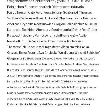
Świętochłowice
Schriftsteller
Zgoda
Haus der Deutsch-
Polnischen Zusammenarbeit
Dichter
postindustriell
Fußballgeschichte
Foto-Ausstellung
Schönhof
Thomas
Voßbeck
Wiederaufbau
Buchwald
Glasmanufaktur
Bukowiec
Andreas Gryphius
Radzimowice
Glogau
Schlesisches Museum
Kattowitz
Beskiden
Altenberg
Postindustrial
Bielitz
Fest
Bober-
Katzbach-Gebirge
Vergessene Inschriften
Głogów
Atelier
Neustadt
Prudnik
Volkslieder
Dombrowaer Kohlerevier
Theaterstück
Gedenktafel
Tagesfahrt
Mianujom mie Hanka
Grażyna Bułka
Festakt
Ewa Chojecka
Würdigung
Wir sind Schönhof
Glasgravur
Fußballtrainer
Zieleniec
Lieder
Monodrama
Alojzy Lysko
Museumsfest
Istebna
Ciechanowice
Straßenbahn
Szklana Manufaktura
Buchautor
Sepp Piontek
Bielsko
Richard Ernst Wagner
Gero Vogl
Johann Bros
20.
Juli 1944
Phonogramm-Archiv
Niemtschitz an der Hanna
Roseldorf
Némčice nad
Hanou
Siedlung
Paul Schmidt
Pechhütte
1913
Dziedzice
Kirchenlieder
Aufnahmen
Racławiczki
Smolarnia
Rasselwitz
Sedschütz
Phonographenwalze
Museum des Oppelner Schlesien
Ausgrabungen
Urgeschichte
Grunwald
Alexander Schenk Graf von Stauffenberg
Attentat
Adlergebirge
Góry Orlickie
Rudelstadt
Hanka
20. Jahrhundert
Erzählung
schlesische Sprache
Nowa