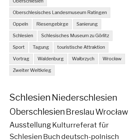
Oberschlesien
Oberschlesisches Landesmuseum Ratingen
Oppeln
Riesengebirge
Sanierung
Schlesien
Schlesisches Museum zu Görlitz
Sport
Tagung
touristische Attraktion
Vortrag
Waldenburg
Wałbrzych
Wrocław
Zweiter Weltkrieg
Schlesien
Niederschlesien
Oberschlesien
Breslau
Wrocław
Ausstellung
Kulturreferat für
Schlesien
Buch
deutsch-polnisch