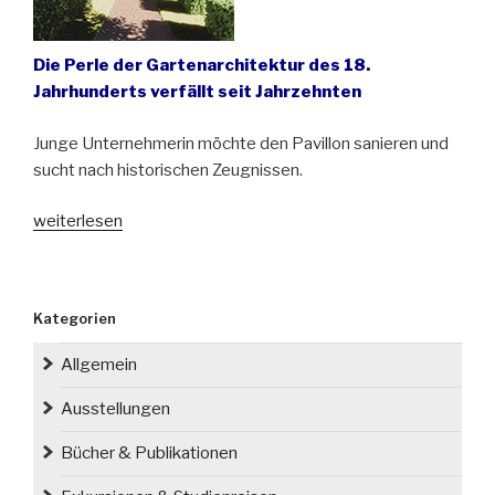
Die Perle der Gartenarchitektur des 18.
Jahrhunderts verfällt seit Jahrzehnten
Junge Unternehmerin möchte den Pavillon sanieren und
sucht nach historischen Zeugnissen.
„Neues
weiterlesen
Leben
für
den
Kategorien
Offizierspavillon
in
Allgemein
Kowary“
Ausstellungen
Bücher & Publikationen