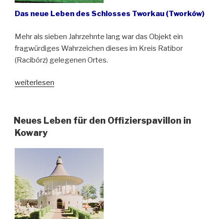
Das neue Leben des Schlosses Tworkau (Tworków)
Mehr als sieben Jahrzehnte lang war das Objekt ein
fragwürdiges Wahrzeichen dieses im Kreis Ratibor
(Racibórz) gelegenen Ortes.
„Eine
weiterlesen
der
schönsten
Ruinen
Neues Leben für den Offizierspavillon in
Oberschlesiens“
Kowary