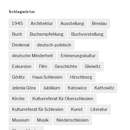
Schlagwörter
1945
Architektur
Ausstellung
Breslau
Buch
Buchempfehlung
Buchvorstellung
Denkmal
deutsch-polnisch
deutsche Minderheit
Erinnerungskultur
Exkursion
Film
Geschichte
Gleiwitz
Görlitz
Haus Schlesien
Hirschberg
Jelenia Góra
Jubiläum
Katowice
Kattowitz
Kirche
Kulturreferat für Oberschlesien
Kulturreferat für Schlesien
Kunst
Literatur
Museum
Musik
Niederschlesien