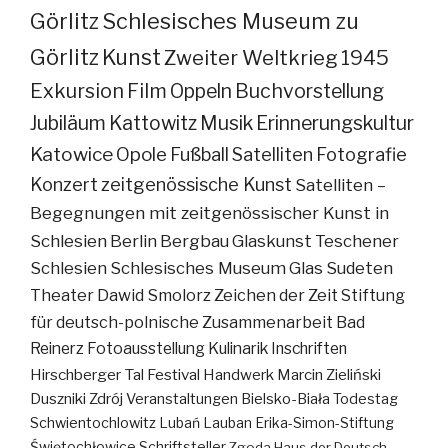
Görlitz
Schlesisches Museum zu
Görlitz
Kunst
Zweiter Weltkrieg
1945
Exkursion
Film
Oppeln
Buchvorstellung
Jubiläum
Kattowitz
Musik
Erinnerungskultur
Katowice
Opole
Fußball
Satelliten
Fotografie
Konzert
zeitgenössische Kunst
Satelliten –
Begegnungen mit zeitgenössischer Kunst in
Schlesien
Berlin
Bergbau
Glaskunst
Teschener
Schlesien
Schlesisches Museum
Glas
Sudeten
Theater
Dawid Smolorz
Zeichen der Zeit
Stiftung
für deutsch-polnische Zusammenarbeit
Bad
Reinerz
Fotoausstellung
Kulinarik
Inschriften
Hirschberger Tal
Festival
Handwerk
Marcin Zieliński
Duszniki Zdrój
Veranstaltungen
Bielsko-Biała
Todestag
Schwientochlowitz
Lubań
Lauban
Erika-Simon-Stiftung
Świętochłowice
Schriftsteller
Zgoda
Haus der Deutsch-