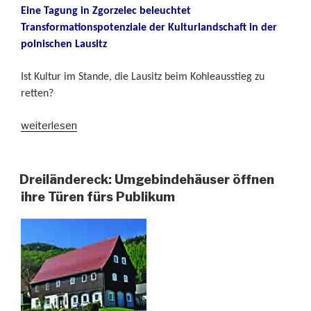
Eine Tagung in Zgorzelec beleuchtet
Transformationspotenziale der Kulturlandschaft in der
polnischen Lausitz
Ist Kultur im Stande, die Lausitz beim Kohleausstieg zu
retten?
„Das
weiterlesen
verfluchte,
braune
Gold“
Dreiländereck: Umgebindehäuser öffnen
ihre Türen fürs Publikum