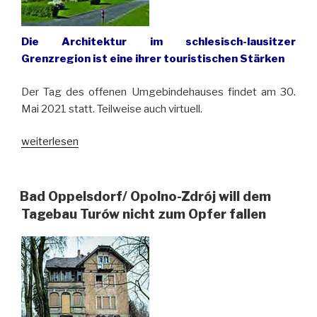
Die Architektur im schlesisch-lausitzer
Grenzregion ist eine ihrer touristischen Stärken
Der Tag des offenen Umgebindehauses findet am 30.
Mai 2021 statt. Teilweise auch virtuell.
„Dreiländereck:
weiterlesen
Umgebindehäuser
öffnen
ihre
Bad Oppelsdorf/ Opolno-Zdrój will dem
Türen
Tagebau Turów nicht zum Opfer fallen
fürs
Publikum“