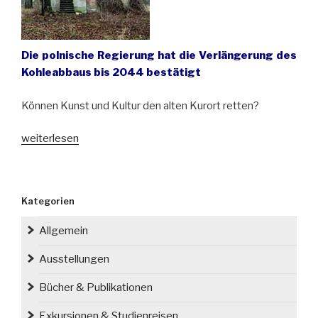
Die polnische Regierung hat die Verlängerung des
Kohleabbaus bis 2044 bestätigt
Können Kunst und Kultur den alten Kurort retten?
„Bad
weiterlesen
Oppelsdorf/
Opolno-
Zdrój
Kategorien
will
dem
Allgemein
Tagebau
Turów
Ausstellungen
nicht
Bücher & Publikationen
zum
Opfer
Exkursionen & Studienreisen