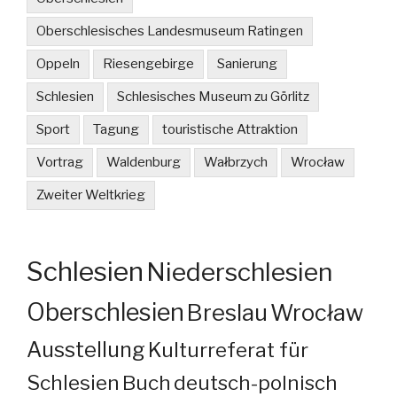
Oberschlesisches Landesmuseum Ratingen
Oppeln
Riesengebirge
Sanierung
Schlesien
Schlesisches Museum zu Görlitz
Sport
Tagung
touristische Attraktion
Vortrag
Waldenburg
Wałbrzych
Wrocław
Zweiter Weltkrieg
Schlesien
Niederschlesien
Oberschlesien
Breslau
Wrocław
Ausstellung
Kulturreferat für
Schlesien
Buch
deutsch-polnisch