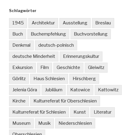
Schlagwörter
1945
Architektur
Ausstellung
Breslau
Buch
Buchempfehlung
Buchvorstellung
Denkmal
deutsch-polnisch
deutsche Minderheit
Erinnerungskultur
Exkursion
Film
Geschichte
Gleiwitz
Görlitz
Haus Schlesien
Hirschberg
Jelenia Góra
Jubiläum
Katowice
Kattowitz
Kirche
Kulturreferat für Oberschlesien
Kulturreferat für Schlesien
Kunst
Literatur
Museum
Musik
Niederschlesien
Oberschlesien