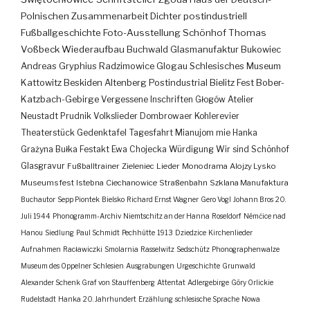
Polnischen Zusammenarbeit
Dichter
postindustriell
Fußballgeschichte
Foto-Ausstellung
Schönhof
Thomas
Voßbeck
Wiederaufbau
Buchwald
Glasmanufaktur
Bukowiec
Andreas Gryphius
Radzimowice
Glogau
Schlesisches Museum
Kattowitz
Beskiden
Altenberg
Postindustrial
Bielitz
Fest
Bober-
Katzbach-Gebirge
Vergessene Inschriften
Głogów
Atelier
Neustadt
Prudnik
Volkslieder
Dombrowaer Kohlerevier
Theaterstück
Gedenktafel
Tagesfahrt
Mianujom mie Hanka
Grażyna Bułka
Festakt
Ewa Chojecka
Würdigung
Wir sind Schönhof
Glasgravur
Fußballtrainer
Zieleniec
Lieder
Monodrama
Alojzy Lysko
Museumsfest
Istebna
Ciechanowice
Straßenbahn
Szklana Manufaktura
Buchautor
Sepp Piontek
Bielsko
Richard Ernst Wagner
Gero Vogl
Johann Bros
20.
Juli 1944
Phonogramm-Archiv
Niemtschitz an der Hanna
Roseldorf
Némčice nad
Hanou
Siedlung
Paul Schmidt
Pechhütte
1913
Dziedzice
Kirchenlieder
Aufnahmen
Racławiczki
Smolarnia
Rasselwitz
Sedschütz
Phonographenwalze
Museum des Oppelner Schlesien
Ausgrabungen
Urgeschichte
Grunwald
Alexander Schenk Graf von Stauffenberg
Attentat
Adlergebirge
Góry Orlickie
Rudelstadt
Hanka
20. Jahrhundert
Erzählung
schlesische Sprache
Nowa