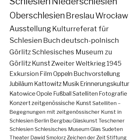
Schlesien
Niederschlesien
Oberschlesien
Breslau
Wrocław
Ausstellung
Kulturreferat für
Schlesien
Buch
deutsch-polnisch
Görlitz
Schlesisches Museum zu
Görlitz
Kunst
Zweiter Weltkrieg
1945
Exkursion
Film
Oppeln
Buchvorstellung
Jubiläum
Kattowitz
Musik
Erinnerungskultur
Katowice
Opole
Fußball
Satelliten
Fotografie
Konzert
zeitgenössische Kunst
Satelliten –
Begegnungen mit zeitgenössischer Kunst in
Schlesien
Berlin
Bergbau
Glaskunst
Teschener
Schlesien
Schlesisches Museum
Glas
Sudeten
Theater
Dawid Smolorz
Zeichen der Zeit
Stiftung