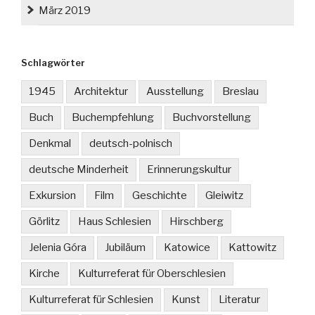
März 2019
Schlagwörter
1945
Architektur
Ausstellung
Breslau
Buch
Buchempfehlung
Buchvorstellung
Denkmal
deutsch-polnisch
deutsche Minderheit
Erinnerungskultur
Exkursion
Film
Geschichte
Gleiwitz
Görlitz
Haus Schlesien
Hirschberg
Jelenia Góra
Jubiläum
Katowice
Kattowitz
Kirche
Kulturreferat für Oberschlesien
Kulturreferat für Schlesien
Kunst
Literatur