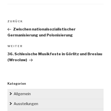
Beitragsnavigation
Vorheriger
ZURÜCK
Beitrag
Zwischen nationalsozialistischer
Germanisierung und Polonisierung
Nächster
WEITER
Beitrag
36. Schlesische Musikfeste in Görlitz und Breslau
(Wrocław)
Kategorien
Allgemein
Ausstellungen