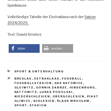
Spielklasse.
Vollständige Tabelle der Ekstraklasa nach der
Saison
2024/2025.
Text: Dawid Smolorz
teilen
drucken
KATEGORIEN
SPORT & UNTERHALTUNG
SCHLAGWÖRTER
BRESLAU
,
EXTRAKLASA
,
FUSSBALL
,
FUSSBALLSTADION
,
GKS KATOWICE
,
GLEIWITZ
,
GÓRNIK ZABRZE
,
HINDENBURG
,
KATTOWITZ
,
LUKAS PODOLSKI
,
NIEDERSCHLESIEN
,
OBERSCHLESIEN
,
PIAST
GLIWICE
,
SCHLESIEN
,
ŚLĄSK WROCŁAW
,
SPORT
,
STADION