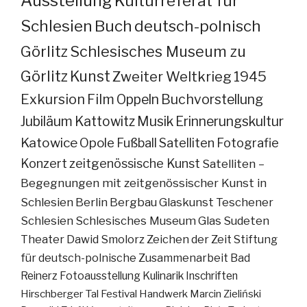
Ausstellung
Kulturreferat für
Schlesien
Buch
deutsch-polnisch
Görlitz
Schlesisches Museum zu
Görlitz
Kunst
Zweiter Weltkrieg
1945
Exkursion
Film
Oppeln
Buchvorstellung
Jubiläum
Kattowitz
Musik
Erinnerungskultur
Katowice
Opole
Fußball
Satelliten
Fotografie
Konzert
zeitgenössische Kunst
Satelliten –
Begegnungen mit zeitgenössischer Kunst in
Schlesien
Berlin
Bergbau
Glaskunst
Teschener
Schlesien
Schlesisches Museum
Glas
Sudeten
Theater
Dawid Smolorz
Zeichen der Zeit
Stiftung
für deutsch-polnische Zusammenarbeit
Bad
Reinerz
Fotoausstellung
Kulinarik
Inschriften
Hirschberger Tal
Festival
Handwerk
Marcin Zieliński