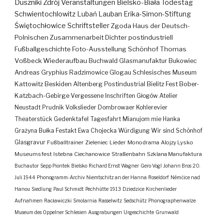
Duszniki Zdrój
Veranstaltungen
Bielsko-Biała
Todestag
Schwientochlowitz
Lubań
Lauban
Erika-Simon-Stiftung
Świętochłowice
Schriftsteller
Zgoda
Haus der Deutsch-
Polnischen Zusammenarbeit
Dichter
postindustriell
Fußballgeschichte
Foto-Ausstellung
Schönhof
Thomas
Voßbeck
Wiederaufbau
Buchwald
Glasmanufaktur
Bukowiec
Andreas Gryphius
Radzimowice
Glogau
Schlesisches Museum
Kattowitz
Beskiden
Altenberg
Postindustrial
Bielitz
Fest
Bober-
Katzbach-Gebirge
Vergessene Inschriften
Głogów
Atelier
Neustadt
Prudnik
Volkslieder
Dombrowaer Kohlerevier
Theaterstück
Gedenktafel
Tagesfahrt
Mianujom mie Hanka
Grażyna Bułka
Festakt
Ewa Chojecka
Würdigung
Wir sind Schönhof
Glasgravur
Fußballtrainer
Zieleniec
Lieder
Monodrama
Alojzy Lysko
Museumsfest
Istebna
Ciechanowice
Straßenbahn
Szklana Manufaktura
Buchautor
Sepp Piontek
Bielsko
Richard Ernst Wagner
Gero Vogl
Johann Bros
20.
Juli 1944
Phonogramm-Archiv
Niemtschitz an der Hanna
Roseldorf
Némčice nad
Hanou
Siedlung
Paul Schmidt
Pechhütte
1913
Dziedzice
Kirchenlieder
Aufnahmen
Racławiczki
Smolarnia
Rasselwitz
Sedschütz
Phonographenwalze
Museum des Oppelner Schlesien
Ausgrabungen
Urgeschichte
Grunwald