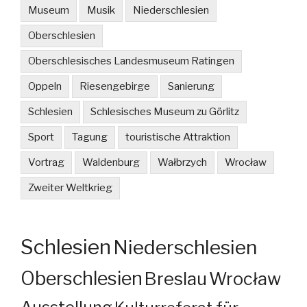
Museum
Musik
Niederschlesien
Oberschlesien
Oberschlesisches Landesmuseum Ratingen
Oppeln
Riesengebirge
Sanierung
Schlesien
Schlesisches Museum zu Görlitz
Sport
Tagung
touristische Attraktion
Vortrag
Waldenburg
Wałbrzych
Wrocław
Zweiter Weltkrieg
Schlesien
Niederschlesien
Oberschlesien
Breslau
Wrocław