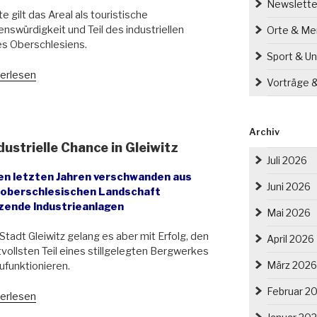
Newslette
e gilt das Areal als touristische
nswürdigkeit und Teil des industriellen
Orte & M
s Oberschlesiens.
Sport & Un
eitersiedlung
erlesen
Vorträge 
schschacht
iszowiec):
önheit
Archiv
ustrielle Chance in Gleiwitz
e“
Juli 2026
den letzten Jahren verschwanden aus
Juni 2026
 oberschlesischen Landschaft
zende Industrieanlagen
Mai 2026
Stadt Gleiwitz gelang es aber mit Erfolg, den
April 2026
vollsten Teil eines stillgelegten Bergwerkes
März 2026
funktionieren.
Februar 2
owe
erlesen
ice“