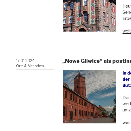
Heut
Sehe
Erbe
„Arb
weit
Niki
(Nik
Sch
in
„Nowe Gliwice“ als postind
Veröffentlicht
17.01.2024
Röt
am
Orte & Menschen
In 
der
dut
Der 
wert
umzu
„„N
weit
Gliw