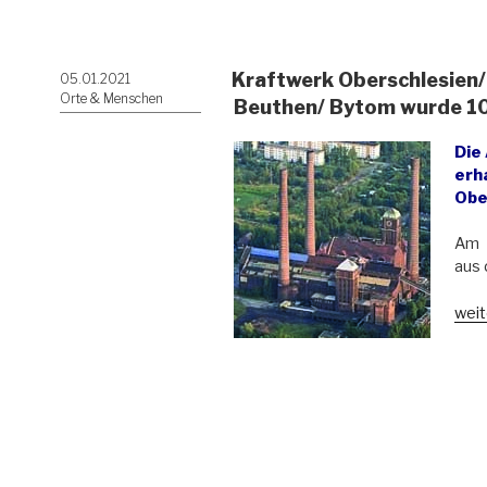
als
post
Cha
Kraftwerk Oberschlesien/
Veröffentlicht
05.01.2021
in
am
Orte & Menschen
Glei
Beuthen/ Bytom wurde 10
Die
erha
Obe
Am 
aus 
„Kra
weit
Ober
Elek
Szom
in
Beu
Byt
wur