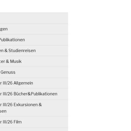
ngen
ublikationen
en & Studienreisen
ter & Musik
& Genuss
 III/26 Allgemein
 III/26 Bücher&Publikationen
 III/26 Exkursionen &
isen
 III/26 Film