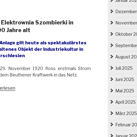
Januar 20
industrielle
Dezember
nce
 Elektrownia Szombierki in
November
witz“
0 Jahre alt
Oktober 2
 Anlage gilt heute als spektakulärstes
Septembe
ltenes Objekt der Industriekultur in
rschlesien
August 2
Juli 2025
29. November 1920 floss erstmals Strom
dem Beuthener Kraftwerk in das Netz.
Juni 2025
ftwerk
erlesen
Mai 2025
schlesien/
trownia
April 2025
bierki
März 2025
then/
Februar 2
om
de
Januar 20