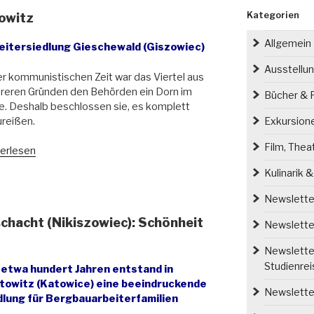
Kategorien
owitz
Allgemein
eitersiedlung Gieschewald (Giszowiec)
Ausstellu
er kommunistischen Zeit war das Viertel aus
reren Gründen den Behörden ein Dorn im
Bücher & P
. Deshalb beschlossen sie, es komplett
reißen.
Exkursion
Film, Thea
erlesen
enstadt
Kulinarik 
owitz“
Newsletter
chacht (Nikiszowiec): Schönheit
Newsletter
Newsletter
Studienre
 etwa hundert Jahren entstand in
towitz (Katowice) eine beeindruckende
Newsletter
dlung für Bergbauarbeiterfamilien