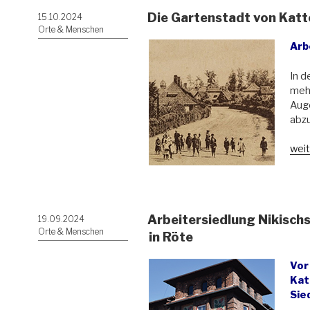
Die Gartenstadt von Katt
Veröffentlicht
15.10.2024
am
Orte & Menschen
Arb
In d
meh
Auge
abzu
„Die
weit
Gart
von
Katt
Arbeitersiedlung Nikischs
Veröffentlicht
19.09.2024
am
Orte & Menschen
in Röte
Vor
Kat
Sie