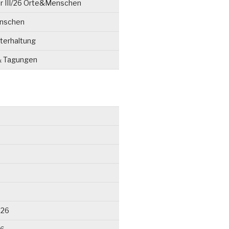
r III/26 Orte&Menschen
enschen
terhaltung
& Tagungen
026