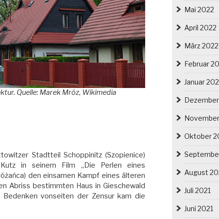
Mai 2022
April 2022
März 2022
Februar 2
Januar 20
ktur. Quelle: Marek Mróz, Wikimedia
Dezember
November
Oktober 2
Septembe
owitzer Stadtteil Schoppinitz (Szopienice)
 Kutz in seinem Film „Die Perlen eines
August 20
różańca) den einsamen Kampf eines älteren
den Abriss bestimmten Haus in Gieschewald
Juli 2021
ßer Bedenken vonseiten der Zensur kam die
Juni 2021