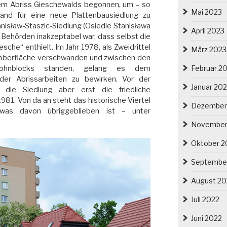
em Abriss Gieschewalds begonnen, um – so
Mai 2023
land für eine neue Plattenbausiedlung zu
anisław-Staszic-Siedlung (Osiedle Stanisława
April 2023
e Behörden inakzeptabel war, dass selbst die
che“ enthielt. Im Jahr 1978, als Zweidrittel
März 2023
doberfläche verschwanden und zwischen den
Februar 2
 Wohnblocks standen, gelang es dem
 der Abrissarbeiten zu bewirken. Vor der
Januar 20
 die Siedlung aber erst die friedliche
981. Von da an steht das historische Viertel
Dezember
as davon übriggeblieben ist – unter
November
Oktober 2
Septembe
August 20
Juli 2022
Juni 2022