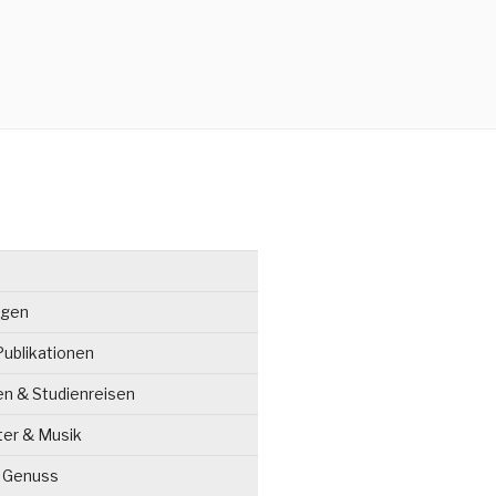
ngen
ublikationen
en & Studienreisen
ter & Musik
& Genuss