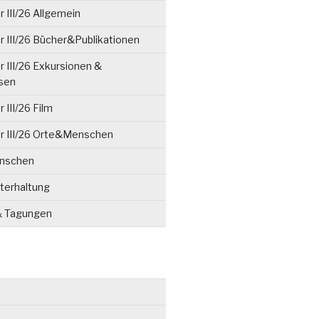
 III/26 Allgemein
 III/26 Bücher&Publikationen
 III/26 Exkursionen &
isen
 III/26 Film
r III/26 Orte&Menschen
enschen
terhaltung
& Tagungen