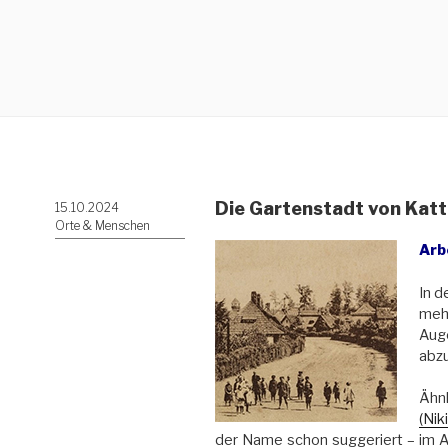
Die Gartenstadt von Kat
Veröffentlicht
15.10.2024
am
Orte & Menschen
Arb
In d
meh
Auge
abzu
Ä
(Nik
der Name schon suggeriert – im 