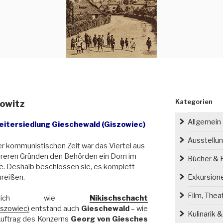
Kategorien
towitz
Allgemein
eitersiedlung Gieschewald (Giszowiec)
Ausstellu
er kommunistischen Zeit war das Viertel aus
reren Gründen den Behörden ein Dorn im
Bücher & P
. Deshalb beschlossen sie, es komplett
reißen.
Exkursion
Film, Thea
hnlich wie
Nikischschacht
iszowiec)
entstand auch
Gieschewald
– wie
Kulinarik 
Auftrag des Konzerns
Georg von Giesches