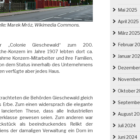
Mai 2025
April 2025
uelle: Marek Mróz, Wikimedia Commons.
März 2025
Februar 2
er „Colonie Gieschewald“ zum 200.
he-Konzern im Jahre 1907 lebten dort ca.
Januar 20
me Konzern-Mitarbeiter und ihre Familien,
von dem Status innerhalb des Unternehmens
Dezember
ten verfügte aber jedes Haus.
November
Oktober 2
etrachteten die Behörden Gieschewald gleich
Septembe
 Erbe. Zum einen widersprach die elegante
ncierten These, dass alle Industriellen
August 2
terklasse gewesen seien. Zum anderen war
ckstück als beeindruckendes Relikt der
Juli 2024
iens der damaligen Verwaltung ein Dorn im
Juni 2024