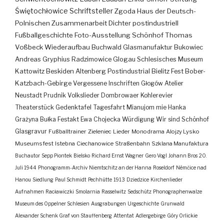
Świętochłowice
Schriftsteller
Zgoda
Haus der Deutsch-
Polnischen Zusammenarbeit
Dichter
postindustriell
Fußballgeschichte
Foto-Ausstellung
Schönhof
Thomas
Voßbeck
Wiederaufbau
Buchwald
Glasmanufaktur
Bukowiec
Andreas Gryphius
Radzimowice
Glogau
Schlesisches Museum
Kattowitz
Beskiden
Altenberg
Postindustrial
Bielitz
Fest
Bober-
Katzbach-Gebirge
Vergessene Inschriften
Głogów
Atelier
Neustadt
Prudnik
Volkslieder
Dombrowaer Kohlerevier
Theaterstück
Gedenktafel
Tagesfahrt
Mianujom mie Hanka
Grażyna Bułka
Festakt
Ewa Chojecka
Würdigung
Wir sind Schönhof
Glasgravur
Fußballtrainer
Zieleniec
Lieder
Monodrama
Alojzy Lysko
Museumsfest
Istebna
Ciechanowice
Straßenbahn
Szklana Manufaktura
Buchautor
Sepp Piontek
Bielsko
Richard Ernst Wagner
Gero Vogl
Johann Bros
20.
Juli 1944
Phonogramm-Archiv
Niemtschitz an der Hanna
Roseldorf
Némčice nad
Hanou
Siedlung
Paul Schmidt
Pechhütte
1913
Dziedzice
Kirchenlieder
Aufnahmen
Racławiczki
Smolarnia
Rasselwitz
Sedschütz
Phonographenwalze
Museum des Oppelner Schlesien
Ausgrabungen
Urgeschichte
Grunwald
Alexander Schenk Graf von Stauffenberg
Attentat
Adlergebirge
Góry Orlickie