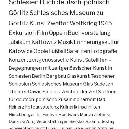
Schlesien
Buch
deutsch-polnisch
Görlitz
Schlesisches Museum zu
Görlitz
Kunst
Zweiter Weltkrieg
1945
Exkursion
Film
Oppeln
Buchvorstellung
Jubiläum
Kattowitz
Musik
Erinnerungskultur
Katowice
Opole
Fußball
Satelliten
Fotografie
Konzert
zeitgenössische Kunst
Satelliten –
Begegnungen mit zeitgenössischer Kunst in
Schlesien
Berlin
Bergbau
Glaskunst
Teschener
Schlesien
Schlesisches Museum
Glas
Sudeten
Theater
Dawid Smolorz
Zeichen der Zeit
Stiftung
für deutsch-polnische Zusammenarbeit
Bad
Reinerz
Fotoausstellung
Kulinarik
Inschriften
Hirschberger Tal
Festival
Handwerk
Marcin Zieliński
Duszniki Zdrój
Veranstaltungen
Bielsko-Biała
Todestag
Schwientochlowitz
Lubań
Lauban
Erika-Simon-Stiftung