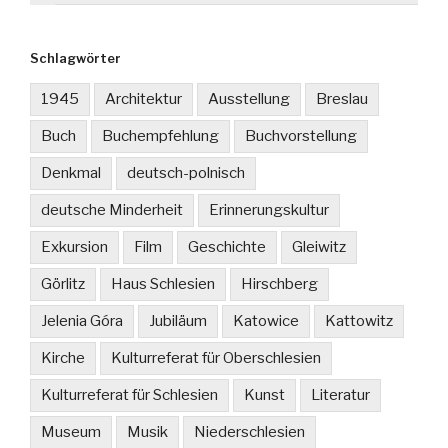
Schlagwörter
1945
Architektur
Ausstellung
Breslau
Buch
Buchempfehlung
Buchvorstellung
Denkmal
deutsch-polnisch
deutsche Minderheit
Erinnerungskultur
Exkursion
Film
Geschichte
Gleiwitz
Görlitz
Haus Schlesien
Hirschberg
Jelenia Góra
Jubiläum
Katowice
Kattowitz
Kirche
Kulturreferat für Oberschlesien
Kulturreferat für Schlesien
Kunst
Literatur
Museum
Musik
Niederschlesien