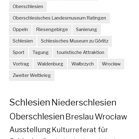
Oberschlesien
Oberschlesisches Landesmuseum Ratingen
Oppeln
Riesengebirge
Sanierung
Schlesien
Schlesisches Museum zu Görlitz
Sport
Tagung
touristische Attraktion
Vortrag
Waldenburg
Wałbrzych
Wrocław
Zweiter Weltkrieg
Schlesien
Niederschlesien
Oberschlesien
Breslau
Wrocław
Ausstellung
Kulturreferat für