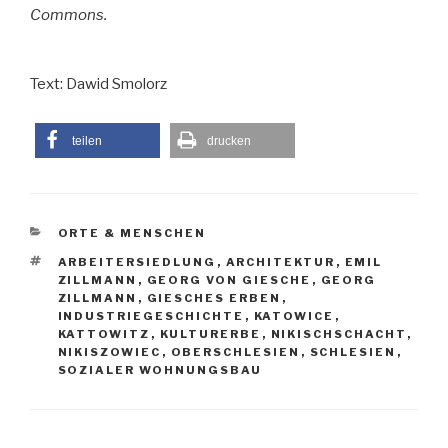
Commons.
Text: Dawid Smolorz
teilen
drucken
KATEGORIEN
ORTE & MENSCHEN
SCHLAGWÖRTER
ARBEITERSIEDLUNG
,
ARCHITEKTUR
,
EMIL
ZILLMANN
,
GEORG VON GIESCHE
,
GEORG
ZILLMANN
,
GIESCHES ERBEN
,
INDUSTRIEGESCHICHTE
,
KATOWICE
,
KATTOWITZ
,
KULTURERBE
,
NIKISCHSCHACHT
,
NIKISZOWIEC
,
OBERSCHLESIEN
,
SCHLESIEN
,
SOZIALER WOHNUNGSBAU