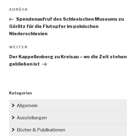
Beitragsnavigation
Vorheriger
ZURÜCK
Beitrag
Spendenaufruf des Schlesischen Museums zu
Görlitz für die Flutopfer im polnischen
Niederschlesien
Nächster
WEITER
Beitrag
Der Kappellenberg zu Kreisau – wo die Zeit stehen
geblieben ist
Kategorien
Allgemein
Ausstellungen
Bücher & Publikationen