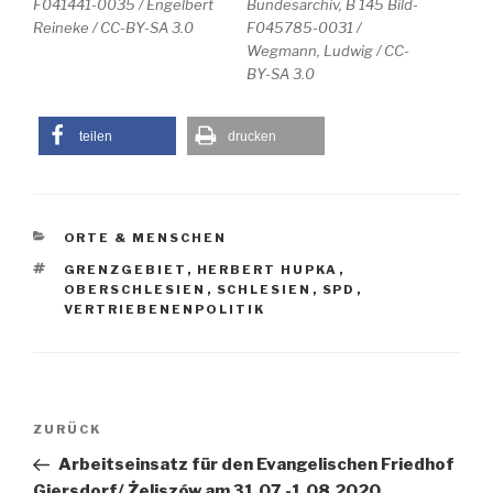
F041441-0035 / Engelbert
Bundesarchiv, B 145 Bild-
Reineke / CC-BY-SA 3.0
F045785-0031 /
Wegmann, Ludwig / CC-
BY-SA 3.0
teilen
drucken
KATEGORIEN
ORTE & MENSCHEN
SCHLAGWÖRTER
GRENZGEBIET
,
HERBERT HUPKA
,
OBERSCHLESIEN
,
SCHLESIEN
,
SPD
,
VERTRIEBENENPOLITIK
Beitragsnavigation
Vorheriger
ZURÜCK
Beitrag
Arbeitseinsatz für den Evangelischen Friedhof
Giersdorf/ Żeliszów am 31.07.-1.08.2020