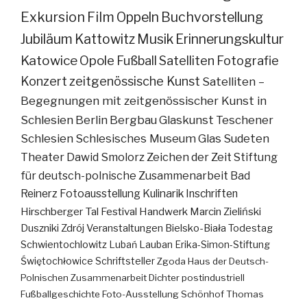
Exkursion
Film
Oppeln
Buchvorstellung
Jubiläum
Kattowitz
Musik
Erinnerungskultur
Katowice
Opole
Fußball
Satelliten
Fotografie
Konzert
zeitgenössische Kunst
Satelliten –
Begegnungen mit zeitgenössischer Kunst in
Schlesien
Berlin
Bergbau
Glaskunst
Teschener
Schlesien
Schlesisches Museum
Glas
Sudeten
Theater
Dawid Smolorz
Zeichen der Zeit
Stiftung
für deutsch-polnische Zusammenarbeit
Bad
Reinerz
Fotoausstellung
Kulinarik
Inschriften
Hirschberger Tal
Festival
Handwerk
Marcin Zieliński
Duszniki Zdrój
Veranstaltungen
Bielsko-Biała
Todestag
Schwientochlowitz
Lubań
Lauban
Erika-Simon-Stiftung
Świętochłowice
Schriftsteller
Zgoda
Haus der Deutsch-
Polnischen Zusammenarbeit
Dichter
postindustriell
Fußballgeschichte
Foto-Ausstellung
Schönhof
Thomas