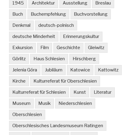
1945
Architektur
Ausstellung
Breslau
Buch
Buchempfehlung
Buchvorstellung
Denkmal
deutsch-polnisch
deutsche Minderheit
Erinnerungskultur
Exkursion
Film
Geschichte
Gleiwitz
Görlitz
Haus Schlesien
Hirschberg
Jelenia Góra
Jubiläum
Katowice
Kattowitz
Kirche
Kulturreferat für Oberschlesien
Kulturreferat für Schlesien
Kunst
Literatur
Museum
Musik
Niederschlesien
Oberschlesien
Oberschlesisches Landesmuseum Ratingen