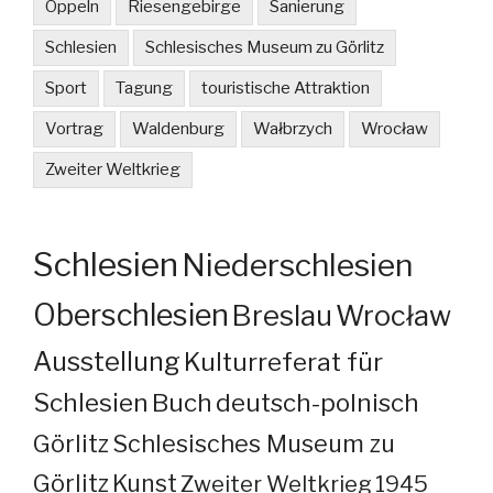
Oppeln
Riesengebirge
Sanierung
Schlesien
Schlesisches Museum zu Görlitz
Sport
Tagung
touristische Attraktion
Vortrag
Waldenburg
Wałbrzych
Wrocław
Zweiter Weltkrieg
Schlesien
Niederschlesien
Oberschlesien
Breslau
Wrocław
Ausstellung
Kulturreferat für
Schlesien
Buch
deutsch-polnisch
Görlitz
Schlesisches Museum zu
Görlitz
Kunst
Zweiter Weltkrieg
1945