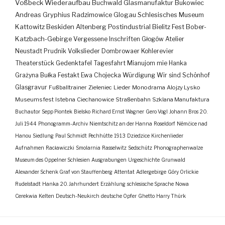
Voßbeck
Wiederaufbau
Buchwald
Glasmanufaktur
Bukowiec
Andreas Gryphius
Radzimowice
Glogau
Schlesisches Museum
Kattowitz
Beskiden
Altenberg
Postindustrial
Bielitz
Fest
Bober-
Katzbach-Gebirge
Vergessene Inschriften
Głogów
Atelier
Neustadt
Prudnik
Volkslieder
Dombrowaer Kohlerevier
Theaterstück
Gedenktafel
Tagesfahrt
Mianujom mie Hanka
Grażyna Bułka
Festakt
Ewa Chojecka
Würdigung
Wir sind Schönhof
Glasgravur
Fußballtrainer
Zieleniec
Lieder
Monodrama
Alojzy Lysko
Museumsfest
Istebna
Ciechanowice
Straßenbahn
Szklana Manufaktura
Buchautor
Sepp Piontek
Bielsko
Richard Ernst Wagner
Gero Vogl
Johann Bros
20.
Juli 1944
Phonogramm-Archiv
Niemtschitz an der Hanna
Roseldorf
Némčice nad
Hanou
Siedlung
Paul Schmidt
Pechhütte
1913
Dziedzice
Kirchenlieder
Aufnahmen
Racławiczki
Smolarnia
Rasselwitz
Sedschütz
Phonographenwalze
Museum des Oppelner Schlesien
Ausgrabungen
Urgeschichte
Grunwald
Alexander Schenk Graf von Stauffenberg
Attentat
Adlergebirge
Góry Orlickie
Rudelstadt
Hanka
20. Jahrhundert
Erzählung
schlesische Sprache
Nowa
Cerekwia
Kelten
Deutsch-Neukirch
deutsche Opfer
Ghetto
Harry Thürk