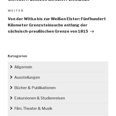
Nächster
WEITER
Beitrag
Von der Witka bis zur Weißen Elster: Fünfhundert
Kilometer Grenzsteinsuche entlang der
sächsisch-preußischen Grenze von 1815
Kategorien
Allgemein
Ausstellungen
Bücher & Publikationen
Exkursionen & Studienreisen
Film, Theater & Musik