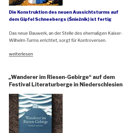
Die Konstruktion des neuen Aussichtsturms auf
dem Gipfel Schneebergs (Śnieżnik) ist fertig
Das neue Bauwerk, an der Stelle des ehemaligen Kaiser-
Wilhelm-Turms errichtet, sorgt für Kontroversen.
„Stahl,
weiterlesen
Glas
und
Kontroversen
„Wanderer im Riesen-Gebirge“ auf dem
auf
Festival Literaturberge in Niederschlesien
dem
Glatzer
Schneeberg“