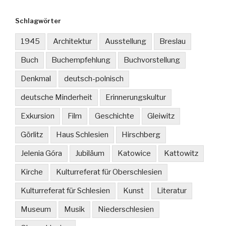
Schlagwörter
1945
Architektur
Ausstellung
Breslau
Buch
Buchempfehlung
Buchvorstellung
Denkmal
deutsch-polnisch
deutsche Minderheit
Erinnerungskultur
Exkursion
Film
Geschichte
Gleiwitz
Görlitz
Haus Schlesien
Hirschberg
Jelenia Góra
Jubiläum
Katowice
Kattowitz
Kirche
Kulturreferat für Oberschlesien
Kulturreferat für Schlesien
Kunst
Literatur
Museum
Musik
Niederschlesien