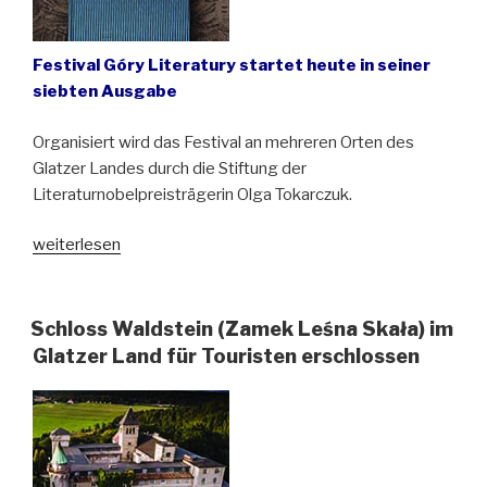
Festival Góry Literatury startet heute in seiner
siebten Ausgabe
Organisiert wird das Festival an mehreren Orten des
Glatzer Landes durch die Stiftung der
Literaturnobelpreisträgerin Olga Tokarczuk.
„„Wanderer
weiterlesen
im
Riesen-
Gebirge“
Schloss Waldstein (Zamek Leśna Skała) im
auf
Glatzer Land für Touristen erschlossen
dem
Festival
Literaturberge
in
Niederschlesien“