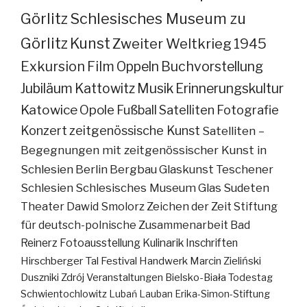
Görlitz
Schlesisches Museum zu
Görlitz
Kunst
Zweiter Weltkrieg
1945
Exkursion
Film
Oppeln
Buchvorstellung
Jubiläum
Kattowitz
Musik
Erinnerungskultur
Katowice
Opole
Fußball
Satelliten
Fotografie
Konzert
zeitgenössische Kunst
Satelliten –
Begegnungen mit zeitgenössischer Kunst in
Schlesien
Berlin
Bergbau
Glaskunst
Teschener
Schlesien
Schlesisches Museum
Glas
Sudeten
Theater
Dawid Smolorz
Zeichen der Zeit
Stiftung
für deutsch-polnische Zusammenarbeit
Bad
Reinerz
Fotoausstellung
Kulinarik
Inschriften
Hirschberger Tal
Festival
Handwerk
Marcin Zieliński
Duszniki Zdrój
Veranstaltungen
Bielsko-Biała
Todestag
Schwientochlowitz
Lubań
Lauban
Erika-Simon-Stiftung