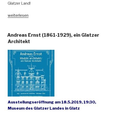
Glatzer Land!
„Architektur
weiterlesen
in
Stadt
und
Andreas Ernst (1861-1929), ein Glatzer
Natur
Architekt
–
Exkursion
ins
Glatzer
Land“
Ausstellungseröffnung am 18.5.2019, 19:30,
Museum des Glatzer Landes in Glatz