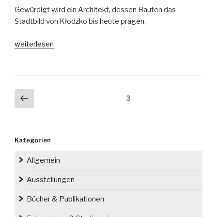
Gewürdigt wird ein Architekt, dessen Bauten das
Stadtbild von Kłodzko bis heute prägen.
„Andreas
weiterlesen
Ernst
(1861-
1929),
ein
Seitennummerierung
Vorherige
Seite
3
Glatzer
der
Seite
Architekt“
Beiträge
Kategorien
Allgemein
Ausstellungen
Bücher & Publikationen