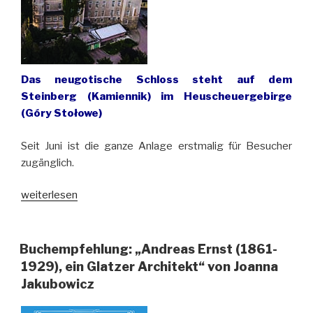
Das neugotische Schloss steht auf dem
Steinberg (Kamiennik) im Heuscheuergebirge
(Góry Stołowe)
Seit Juni ist die ganze Anlage erstmalig für Besucher
zugänglich.
„Schloss
weiterlesen
Waldstein
(Zamek
Leśna
Buchempfehlung: „Andreas Ernst (1861-
Skała)
1929), ein Glatzer Architekt“ von Joanna
im
Jakubowicz
Glatzer
Land