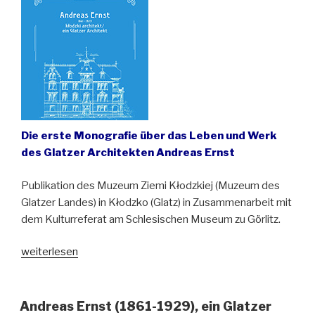
für
Touristen
erschlossen“
Die erste Monografie über das Leben und Werk
des Glatzer Architekten Andreas Ernst
Publikation des Muzeum Ziemi Kłodzkiej (Muzeum des
Glatzer Landes) in Kłodzko (Glatz) in Zusammenarbeit mit
dem Kulturreferat am Schlesischen Museum zu Görlitz.
„Buchempfehlung:
weiterlesen
„Andreas
Ernst
(1861-
Andreas Ernst (1861-1929), ein Glatzer