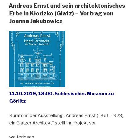
1929),
Andreas Ernst und sein architektonisches
ein
Erbe in Kłodzko (Glatz) – Vortrag von
Glatzer
Joanna Jakubowicz
Architekt“
11.10.2019, 18:00, Schlesisches Museum zu
Görlitz
Kuratorin der Ausstellung „Andreas Ernst (1861-1929),
ein Glatzer Architekt“ stellt ihr Projekt vor.
„Andreas
weiterlesen