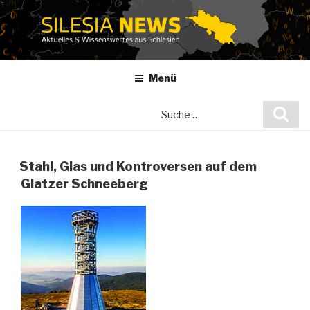
Zum
Inhalt
springen
Menü
Suche
Suc
nach:
Stahl, Glas und Kontroversen auf dem
Glatzer Schneeberg