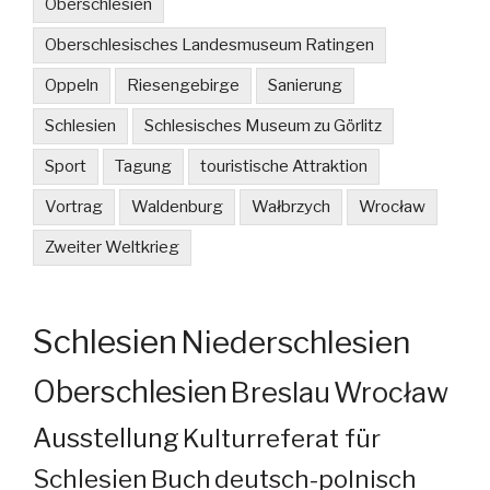
Oberschlesien
Oberschlesisches Landesmuseum Ratingen
Oppeln
Riesengebirge
Sanierung
Schlesien
Schlesisches Museum zu Görlitz
Sport
Tagung
touristische Attraktion
Vortrag
Waldenburg
Wałbrzych
Wrocław
Zweiter Weltkrieg
Schlesien
Niederschlesien
Oberschlesien
Breslau
Wrocław
Ausstellung
Kulturreferat für
Schlesien
Buch
deutsch-polnisch