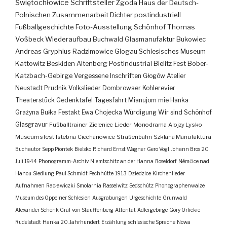
Świętochłowice
Schriftsteller
Zgoda
Haus der Deutsch-
Polnischen Zusammenarbeit
Dichter
postindustriell
Fußballgeschichte
Foto-Ausstellung
Schönhof
Thomas
Voßbeck
Wiederaufbau
Buchwald
Glasmanufaktur
Bukowiec
Andreas Gryphius
Radzimowice
Glogau
Schlesisches Museum
Kattowitz
Beskiden
Altenberg
Postindustrial
Bielitz
Fest
Bober-
Katzbach-Gebirge
Vergessene Inschriften
Głogów
Atelier
Neustadt
Prudnik
Volkslieder
Dombrowaer Kohlerevier
Theaterstück
Gedenktafel
Tagesfahrt
Mianujom mie Hanka
Grażyna Bułka
Festakt
Ewa Chojecka
Würdigung
Wir sind Schönhof
Glasgravur
Fußballtrainer
Zieleniec
Lieder
Monodrama
Alojzy Lysko
Museumsfest
Istebna
Ciechanowice
Straßenbahn
Szklana Manufaktura
Buchautor
Sepp Piontek
Bielsko
Richard Ernst Wagner
Gero Vogl
Johann Bros
20.
Juli 1944
Phonogramm-Archiv
Niemtschitz an der Hanna
Roseldorf
Némčice nad
Hanou
Siedlung
Paul Schmidt
Pechhütte
1913
Dziedzice
Kirchenlieder
Aufnahmen
Racławiczki
Smolarnia
Rasselwitz
Sedschütz
Phonographenwalze
Museum des Oppelner Schlesien
Ausgrabungen
Urgeschichte
Grunwald
Alexander Schenk Graf von Stauffenberg
Attentat
Adlergebirge
Góry Orlickie
Rudelstadt
Hanka
20. Jahrhundert
Erzählung
schlesische Sprache
Nowa