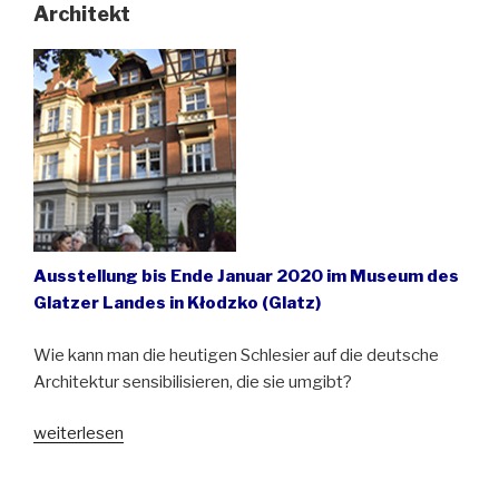
1929),
Architekt
ein
Glatzer
Architekt“
von
Joanna
Jakubowicz“
Ausstellung bis Ende Januar 2020 im Museum des
Glatzer Landes in Kłodzko (Glatz)
Wie kann man die heutigen Schlesier auf die deutsche
Architektur sensibilisieren, die sie umgibt?
„Andreas
weiterlesen
Ernst
(1861-