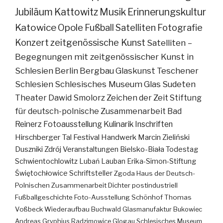
Jubiläum
Kattowitz
Musik
Erinnerungskultur
Katowice
Opole
Fußball
Satelliten
Fotografie
Konzert
zeitgenössische Kunst
Satelliten –
Begegnungen mit zeitgenössischer Kunst in
Schlesien
Berlin
Bergbau
Glaskunst
Teschener
Schlesien
Schlesisches Museum
Glas
Sudeten
Theater
Dawid Smolorz
Zeichen der Zeit
Stiftung
für deutsch-polnische Zusammenarbeit
Bad
Reinerz
Fotoausstellung
Kulinarik
Inschriften
Hirschberger Tal
Festival
Handwerk
Marcin Zieliński
Duszniki Zdrój
Veranstaltungen
Bielsko-Biała
Todestag
Schwientochlowitz
Lubań
Lauban
Erika-Simon-Stiftung
Świętochłowice
Schriftsteller
Zgoda
Haus der Deutsch-
Polnischen Zusammenarbeit
Dichter
postindustriell
Fußballgeschichte
Foto-Ausstellung
Schönhof
Thomas
Voßbeck
Wiederaufbau
Buchwald
Glasmanufaktur
Bukowiec
Andreas Gryphius
Radzimowice
Glogau
Schlesisches Museum