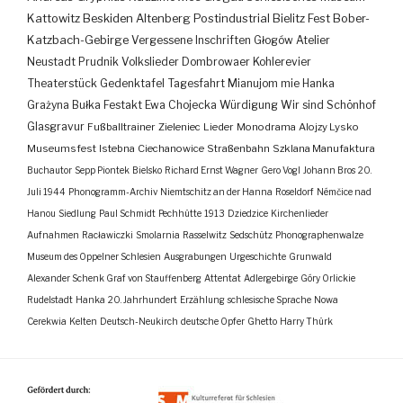
Kattowitz
Beskiden
Altenberg
Postindustrial
Bielitz
Fest
Bober-
Katzbach-Gebirge
Vergessene Inschriften
Głogów
Atelier
Neustadt
Prudnik
Volkslieder
Dombrowaer Kohlerevier
Theaterstück
Gedenktafel
Tagesfahrt
Mianujom mie Hanka
Grażyna Bułka
Festakt
Ewa Chojecka
Würdigung
Wir sind Schönhof
Glasgravur
Fußballtrainer
Zieleniec
Lieder
Monodrama
Alojzy Lysko
Museumsfest
Istebna
Ciechanowice
Straßenbahn
Szklana Manufaktura
Buchautor
Sepp Piontek
Bielsko
Richard Ernst Wagner
Gero Vogl
Johann Bros
20.
Juli 1944
Phonogramm-Archiv
Niemtschitz an der Hanna
Roseldorf
Némčice nad
Hanou
Siedlung
Paul Schmidt
Pechhütte
1913
Dziedzice
Kirchenlieder
Aufnahmen
Racławiczki
Smolarnia
Rasselwitz
Sedschütz
Phonographenwalze
Museum des Oppelner Schlesien
Ausgrabungen
Urgeschichte
Grunwald
Alexander Schenk Graf von Stauffenberg
Attentat
Adlergebirge
Góry Orlickie
Rudelstadt
Hanka
20. Jahrhundert
Erzählung
schlesische Sprache
Nowa
Cerekwia
Kelten
Deutsch-Neukirch
deutsche Opfer
Ghetto
Harry Thürk