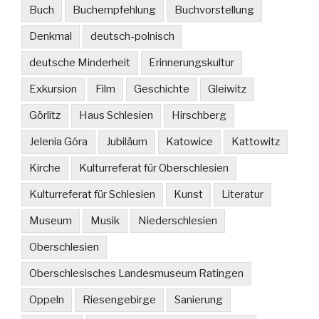
Buch
Buchempfehlung
Buchvorstellung
Denkmal
deutsch-polnisch
deutsche Minderheit
Erinnerungskultur
Exkursion
Film
Geschichte
Gleiwitz
Görlitz
Haus Schlesien
Hirschberg
Jelenia Góra
Jubiläum
Katowice
Kattowitz
Kirche
Kulturreferat für Oberschlesien
Kulturreferat für Schlesien
Kunst
Literatur
Museum
Musik
Niederschlesien
Oberschlesien
Oberschlesisches Landesmuseum Ratingen
Oppeln
Riesengebirge
Sanierung