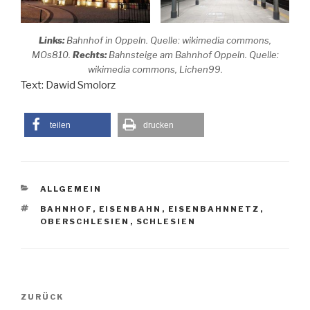
Links:
Bahnhof in Oppeln. Quelle: wikimedia commons,
MOs810.
Rechts:
Bahnsteige am Bahnhof Oppeln. Quelle:
wikimedia commons, Lichen99.
Text: Dawid Smolorz
teilen
drucken
KATEGORIEN
ALLGEMEIN
SCHLAGWÖRTER
BAHNHOF
,
EISENBAHN
,
EISENBAHNNETZ
,
OBERSCHLESIEN
,
SCHLESIEN
Beitragsnavigation
Vorheriger
ZURÜCK