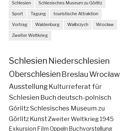
Schlesien
Schlesisches Museum zu Görlitz
Sport
Tagung
touristische Attraktion
Vortrag
Waldenburg
Wałbrzych
Wrocław
Zweiter Weltkrieg
Schlesien
Niederschlesien
Oberschlesien
Breslau
Wrocław
Ausstellung
Kulturreferat für
Schlesien
Buch
deutsch-polnisch
Görlitz
Schlesisches Museum zu
Görlitz
Kunst
Zweiter Weltkrieg
1945
Exkursion
Film
Oppeln
Buchvorstellung