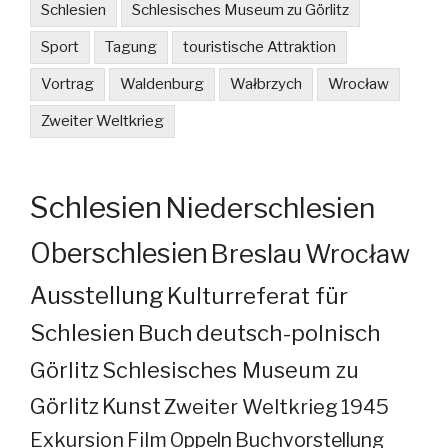
Schlesien
Schlesisches Museum zu Görlitz
Sport
Tagung
touristische Attraktion
Vortrag
Waldenburg
Wałbrzych
Wrocław
Zweiter Weltkrieg
Schlesien
Niederschlesien
Oberschlesien
Breslau
Wrocław
Ausstellung
Kulturreferat für
Schlesien
Buch
deutsch-polnisch
Görlitz
Schlesisches Museum zu
Görlitz
Kunst
Zweiter Weltkrieg
1945
Exkursion
Film
Oppeln
Buchvorstellung