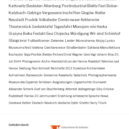
Kattowitz
Beskiden
Altenberg
Postindustrial
Bielitz
Fest
Bober-
Katzbach-Gebirge
Vergessene Inschriften
Głogów
Atelier
Neustadt
Prudnik
Volkslieder
Dombrowaer Kohlerevier
Theaterstück
Gedenktafel
Tagesfahrt
Mianujom mie Hanka
Grażyna Bułka
Festakt
Ewa Chojecka
Würdigung
Wir sind Schönhof
Glasgravur
Fußballtrainer
Zieleniec
Lieder
Monodrama
Alojzy Lysko
Museumsfest
Istebna
Ciechanowice
Straßenbahn
Szklana Manufaktura
Buchautor
Sepp Piontek
Bielsko
Richard Ernst Wagner
Gero Vogl
Johann Bros
20.
Juli 1944
Phonogramm-Archiv
Niemtschitz an der Hanna
Roseldorf
Némčice nad
Hanou
Siedlung
Paul Schmidt
Pechhütte
1913
Dziedzice
Kirchenlieder
Aufnahmen
Racławiczki
Smolarnia
Rasselwitz
Sedschütz
Phonographenwalze
Museum des Oppelner Schlesien
Ausgrabungen
Urgeschichte
Grunwald
Alexander Schenk Graf von Stauffenberg
Attentat
Adlergebirge
Góry Orlickie
Rudelstadt
Hanka
20. Jahrhundert
Erzählung
schlesische Sprache
Nowa
Cerekwia
Kelten
Deutsch-Neukirch
deutsche Opfer
Ghetto
Harry Thürk