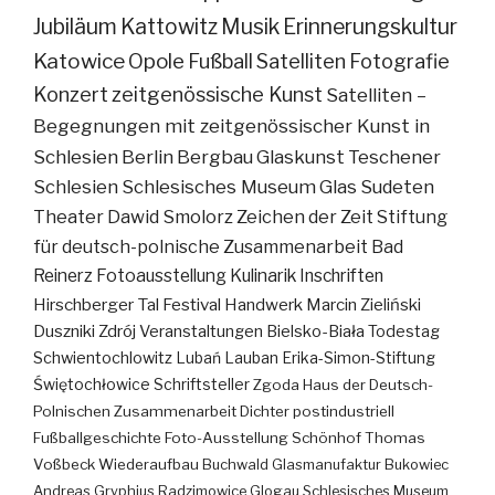
Jubiläum
Kattowitz
Musik
Erinnerungskultur
Katowice
Opole
Fußball
Satelliten
Fotografie
Konzert
zeitgenössische Kunst
Satelliten –
Begegnungen mit zeitgenössischer Kunst in
Schlesien
Berlin
Bergbau
Glaskunst
Teschener
Schlesien
Schlesisches Museum
Glas
Sudeten
Theater
Dawid Smolorz
Zeichen der Zeit
Stiftung
für deutsch-polnische Zusammenarbeit
Bad
Reinerz
Fotoausstellung
Kulinarik
Inschriften
Hirschberger Tal
Festival
Handwerk
Marcin Zieliński
Duszniki Zdrój
Veranstaltungen
Bielsko-Biała
Todestag
Schwientochlowitz
Lubań
Lauban
Erika-Simon-Stiftung
Świętochłowice
Schriftsteller
Zgoda
Haus der Deutsch-
Polnischen Zusammenarbeit
Dichter
postindustriell
Fußballgeschichte
Foto-Ausstellung
Schönhof
Thomas
Voßbeck
Wiederaufbau
Buchwald
Glasmanufaktur
Bukowiec
Andreas Gryphius
Radzimowice
Glogau
Schlesisches Museum