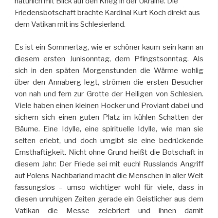
natürlich mit Blick auf den Krieg in der Ukraine. Die
Friedensbotschaft brachte Kardinal Kurt Koch direkt aus
dem Vatikan mit ins Schlesierland.
Es ist ein Sommertag, wie er schöner kaum sein kann an
diesem ersten Junisonntag, dem Pfingstsonntag. Als
sich in den späten Morgenstunden die Wärme wohlig
über den Annaberg legt, strömen die ersten Besucher
von nah und fern zur Grotte der Heiligen von Schlesien.
Viele haben einen kleinen Hocker und Proviant dabei und
sichern sich einen guten Platz im kühlen Schatten der
Bäume. Eine Idylle, eine spirituelle Idylle, wie man sie
selten erlebt, und doch umgibt sie eine bedrückende
Ernsthaftigkeit. Nicht ohne Grund heißt die Botschaft in
diesem Jahr: Der Friede sei mit euch! Russlands Angriff
auf Polens Nachbarland macht die Menschen in aller Welt
fassungslos – umso wichtiger wohl für viele, dass in
diesen unruhigen Zeiten gerade ein Geistlicher aus dem
Vatikan die Messe zelebriert und ihnen damit