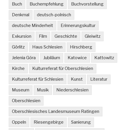
Buch
Buchempfehlung
Buchvorstellung
Denkmal
deutsch-polnisch
deutsche Minderheit
Erinnerungskultur
Exkursion
Film
Geschichte
Gleiwitz
Görlitz
Haus Schlesien
Hirschberg
Jelenia Góra
Jubiläum
Katowice
Kattowitz
Kirche
Kulturreferat für Oberschlesien
Kulturreferat für Schlesien
Kunst
Literatur
Museum
Musik
Niederschlesien
Oberschlesien
Oberschlesisches Landesmuseum Ratingen
Oppeln
Riesengebirge
Sanierung