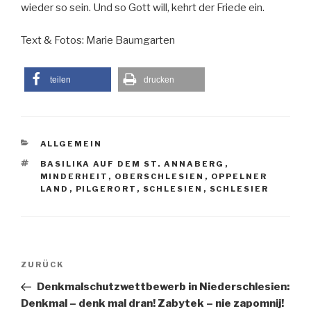
wieder so sein. Und so Gott will, kehrt der Friede ein.
Text & Fotos: Marie Baumgarten
teilen
drucken
KATEGORIEN
ALLGEMEIN
SCHLAGWÖRTER
BASILIKA AUF DEM ST. ANNABERG
,
MINDERHEIT
,
OBERSCHLESIEN
,
OPPELNER
LAND
,
PILGERORT
,
SCHLESIEN
,
SCHLESIER
Beitragsnavigation
Vorheriger
ZURÜCK
Beitrag
Denkmalschutzwettbewerb in Niederschlesien:
Denkmal – denk mal dran! Zabytek – nie zapomnij!