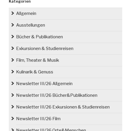
Kategorien
Max
Berg
Allgemein
in
Breslau/
Ausstellungen
Wrocław
Bücher & Publikationen
wird
zu
Exkursionen & Studienreisen
einem
Café“
Film, Theater & Musik
Kulinarik & Genuss
Newsletter III/26 Allgemein
Newsletter III/26 Bücher&Publikationen
Newsletter III/26 Exkursionen & Studienreisen
Newsletter III/26 Film
Newsletter III/26 Orte&Menschen