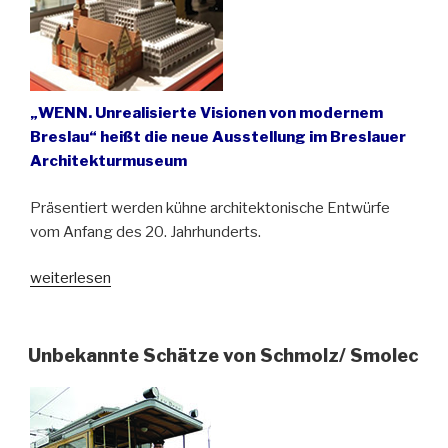
„WENN. Unrealisierte Visionen von modernem
Breslau“ heißt die neue Ausstellung im Breslauer
Architekturmuseum
Präsentiert werden kühne architektonische Entwürfe
vom Anfang des 20. Jahrhunderts.
„Wolkenkratzer
weiterlesen
auf
dem
Ring“
Unbekannte Schätze von Schmolz/ Smolec