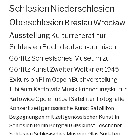
Schlesien
Niederschlesien
Oberschlesien
Breslau
Wrocław
Ausstellung
Kulturreferat für
Schlesien
Buch
deutsch-polnisch
Görlitz
Schlesisches Museum zu
Görlitz
Kunst
Zweiter Weltkrieg
1945
Exkursion
Film
Oppeln
Buchvorstellung
Jubiläum
Kattowitz
Musik
Erinnerungskultur
Katowice
Opole
Fußball
Satelliten
Fotografie
Konzert
zeitgenössische Kunst
Satelliten –
Begegnungen mit zeitgenössischer Kunst in
Schlesien
Berlin
Bergbau
Glaskunst
Teschener
Schlesien
Schlesisches Museum
Glas
Sudeten