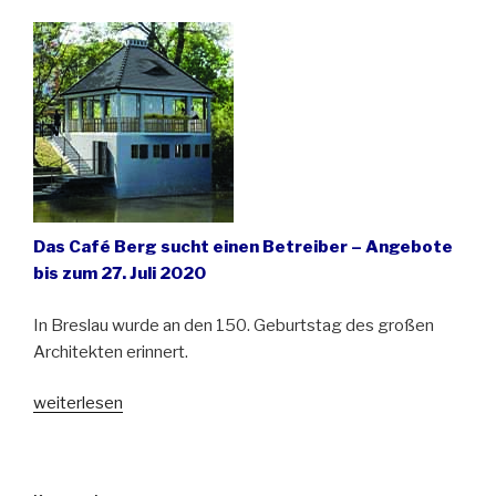
–
Café
Berg
eröffnet“
Das Café Berg sucht einen Betreiber – Angebote
bis zum 27. Juli 2020
In Breslau wurde an den 150. Geburtstag des großen
Architekten erinnert.
„Das
weiterlesen
kleinste
Bauwerk
von