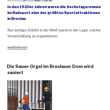
In den 1920er Jahren waren die Sechstagerennen
im Radsport eine der größten Sportattraktionen
in Breslau
Nur wenige Städte in der Welt waren in der Lage, solche
Veranstaltung zu organisieren.
„Breslau
weiterlesen
im
Sechstage-
Rennen-
Die Sauer-Orgel im Breslauer Dom wird
Fieber“
saniert