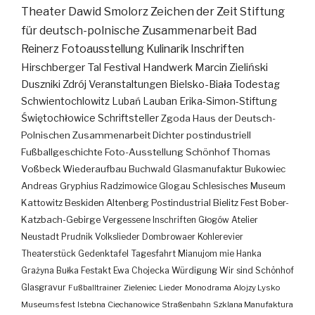
Theater
Dawid Smolorz
Zeichen der Zeit
Stiftung
für deutsch-polnische Zusammenarbeit
Bad
Reinerz
Fotoausstellung
Kulinarik
Inschriften
Hirschberger Tal
Festival
Handwerk
Marcin Zieliński
Duszniki Zdrój
Veranstaltungen
Bielsko-Biała
Todestag
Schwientochlowitz
Lubań
Lauban
Erika-Simon-Stiftung
Świętochłowice
Schriftsteller
Zgoda
Haus der Deutsch-
Polnischen Zusammenarbeit
Dichter
postindustriell
Fußballgeschichte
Foto-Ausstellung
Schönhof
Thomas
Voßbeck
Wiederaufbau
Buchwald
Glasmanufaktur
Bukowiec
Andreas Gryphius
Radzimowice
Glogau
Schlesisches Museum
Kattowitz
Beskiden
Altenberg
Postindustrial
Bielitz
Fest
Bober-
Katzbach-Gebirge
Vergessene Inschriften
Głogów
Atelier
Neustadt
Prudnik
Volkslieder
Dombrowaer Kohlerevier
Theaterstück
Gedenktafel
Tagesfahrt
Mianujom mie Hanka
Grażyna Bułka
Festakt
Ewa Chojecka
Würdigung
Wir sind Schönhof
Glasgravur
Fußballtrainer
Zieleniec
Lieder
Monodrama
Alojzy Lysko
Museumsfest
Istebna
Ciechanowice
Straßenbahn
Szklana Manufaktura