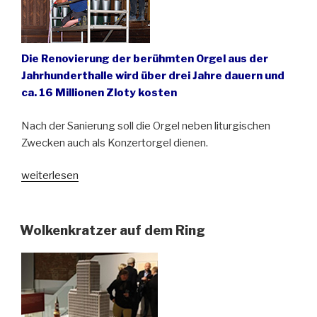
Die Renovierung der berühmten Orgel aus der
Jahrhunderthalle wird über drei Jahre dauern und
ca. 16 Millionen Zloty kosten
Nach der Sanierung soll die Orgel neben liturgischen
Zwecken auch als Konzertorgel dienen.
„Die
weiterlesen
Sauer-
Orgel
im
Wolkenkratzer auf dem Ring
Breslauer
Dom
wird
saniert“