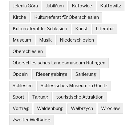
Jelenia Góra
Jubiläum
Katowice
Kattowitz
Kirche
Kulturreferat für Oberschlesien
Kulturreferat für Schlesien
Kunst
Literatur
Museum
Musik
Niederschlesien
Oberschlesien
Oberschlesisches Landesmuseum Ratingen
Oppeln
Riesengebirge
Sanierung
Schlesien
Schlesisches Museum zu Görlitz
Sport
Tagung
touristische Attraktion
Vortrag
Waldenburg
Wałbrzych
Wrocław
Zweiter Weltkrieg