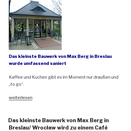
für
Touristen
geöffnet“
Das kleinste Bauwerk von Max Berg in Breslau
wurde umfassend saniert
Kaffee und Kuchen gibt es im Moment nur draußen und
„to go“.
„Neuer
weiterlesen
Genussort
mit
alter
Das kleinste Bauwerk von Max Berg in
Geschichte
Breslau/ Wrocław wird zu einem Café