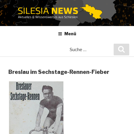
Zum
Inhalt
springen
Menü
Suche
Suc
nach:
Breslau im Sechstage-Rennen-Fieber