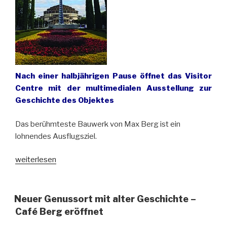
Nach einer halbjährigen Pause öffnet das Visitor
Centre mit der multimedialen Ausstellung zur
Geschichte des Objektes
Das berühmteste Bauwerk von Max Berg ist ein
lohnendes Ausflugsziel.
„Breslau/
weiterlesen
Wrocław:
Die
Jahrhunderthalle
Neuer Genussort mit alter Geschichte –
ist
Café Berg eröffnet
wieder