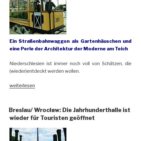
Ein Straßenbahnwaggon als Gartenhäuschen und
eine Perle der Architektur der Moderne am Teich
Niederschlesien ist immer noch voll von Schätzen, die
(wieder)entdeckt werden wollen.
„Unbekannte
weiterlesen
Schätze
von
Schmolz/
Breslau/ Wrocław: Die Jahrhunderthalle ist
Smolec“
wieder für Touristen geöffnet