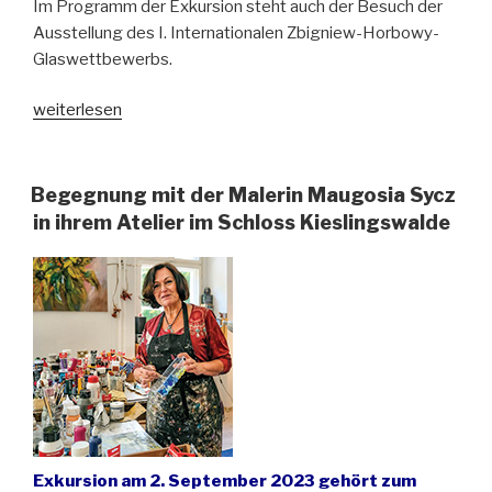
Im Programm der Exkursion steht auch der Besuch der
Ausstellung des I. Internationalen Zbigniew-Horbowy-
Glaswettbewerbs.
„Glaskunst
weiterlesen
in
der
Stadt
Begegnung mit der Malerin Maugosia Sycz
und
in ihrem Atelier im Schloss Kieslingswalde
idyllischen
Umgebung
von
Jelenia
Góra
(Hirschberg)“
Exkursion am 2. September 2023 gehört zum