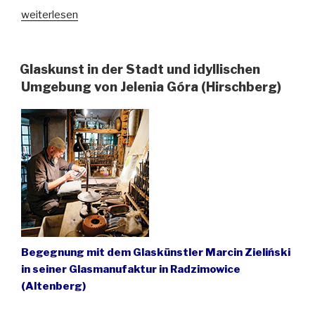
„Tag
weiterlesen
des
offenen
Denkmals
Glaskunst in der Stadt und idyllischen
im
Umgebung von Jelenia Góra (Hirschberg)
Schlesischen
Museum
zu
Görlitz“
Begegnung mit dem Glaskünstler Marcin Zieliński
in seiner Glasmanufaktur in Radzimowice
(Altenberg)