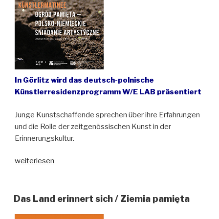
In Görlitz wird das deutsch-polnische
Künstlerresidenzprogramm W/E LAB präsentiert
Junge Kunstschaffende sprechen über ihre Erfahrungen
und die Rolle der zeitgenössischen Kunst in der
Erinnerungskultur.
„Polnische
weiterlesen
Marmelade
aus
deutschen
Das Land erinnert sich / Ziemia pamięta
Kirschen.