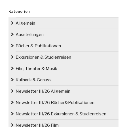
ihrem
Atelier
Kategorien
im
Schloss
Allgemein
Kieslingswalde“
Ausstellungen
Bücher & Publikationen
Exkursionen & Studienreisen
Film, Theater & Musik
Kulinarik & Genuss
Newsletter III/26 Allgemein
Newsletter III/26 Bücher&Publikationen
Newsletter III/26 Exkursionen & Studienreisen
Newsletter III/26 Film