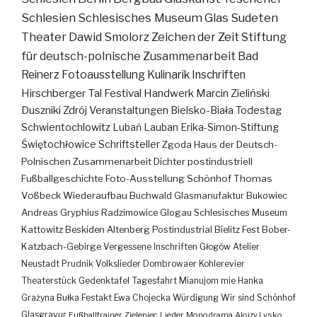
Schlesien
Schlesisches Museum
Glas
Sudeten
Theater
Dawid Smolorz
Zeichen der Zeit
Stiftung
für deutsch-polnische Zusammenarbeit
Bad
Reinerz
Fotoausstellung
Kulinarik
Inschriften
Hirschberger Tal
Festival
Handwerk
Marcin Zieliński
Duszniki Zdrój
Veranstaltungen
Bielsko-Biała
Todestag
Schwientochlowitz
Lubań
Lauban
Erika-Simon-Stiftung
Świętochłowice
Schriftsteller
Zgoda
Haus der Deutsch-
Polnischen Zusammenarbeit
Dichter
postindustriell
Fußballgeschichte
Foto-Ausstellung
Schönhof
Thomas
Voßbeck
Wiederaufbau
Buchwald
Glasmanufaktur
Bukowiec
Andreas Gryphius
Radzimowice
Glogau
Schlesisches Museum
Kattowitz
Beskiden
Altenberg
Postindustrial
Bielitz
Fest
Bober-
Katzbach-Gebirge
Vergessene Inschriften
Głogów
Atelier
Neustadt
Prudnik
Volkslieder
Dombrowaer Kohlerevier
Theaterstück
Gedenktafel
Tagesfahrt
Mianujom mie Hanka
Grażyna Bułka
Festakt
Ewa Chojecka
Würdigung
Wir sind Schönhof
Glasgravur
Fußballtrainer
Zieleniec
Lieder
Monodrama
Alojzy Lysko