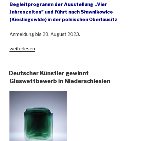
Begleitprogramm der Ausstellung „Vier
Jahreszeiten” und führt nach Sławnikowice
(Kieslingswlde) in der polnischen Oberlausitz
Anmeldung bis 28. August 2023.
„Begegnung
weiterlesen
mit
der
Malerin
Deutscher Künstler gewinnt
Maugosia
Glaswettbewerb in Niederschlesien
Sycz
in
ihrem
Atelier
im
Schloss
Kieslingswalde“