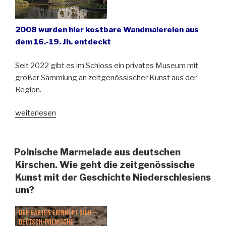
2008 wurden hier kostbare Wandmalereien aus
dem 16.-19. Jh. entdeckt
Seit 2022 gibt es im Schloss ein privates Museum mit
großer Sammlung an zeitgenössischer Kunst aus der
Region.
„Zeitgenössische
weiterlesen
Kunst
im
Schloss
Polnische Marmelade aus deutschen
Rudelstadt“
Kirschen. Wie geht die zeitgenössische
Kunst mit der Geschichte Niederschlesiens
um?