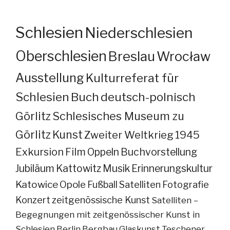
Schlesien
Niederschlesien
Oberschlesien
Breslau
Wrocław
Ausstellung
Kulturreferat für
Schlesien
Buch
deutsch-polnisch
Görlitz
Schlesisches Museum zu
Görlitz
Kunst
Zweiter Weltkrieg
1945
Exkursion
Film
Oppeln
Buchvorstellung
Jubiläum
Kattowitz
Musik
Erinnerungskultur
Katowice
Opole
Fußball
Satelliten
Fotografie
Konzert
zeitgenössische Kunst
Satelliten –
Begegnungen mit zeitgenössischer Kunst in
Schlesien
Berlin
Bergbau
Glaskunst
Teschener