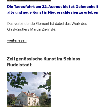
Die Tagesfahrt am 22. August bietet Gelegenheit,
alte und neue Kunst in Niederschlesien zu erleben
Das verbindende Element ist dabei das Werk des
Glaskünstlers Marcin Zieliński.
„Glaskunst
weiterlesen
in
der
niederschlesischen
Zeitgenössische Kunst im Schloss
Idylle“
Rudelstadt