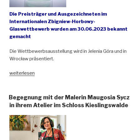
Die Preisträger und Ausgezeichneten im
Internationalen Zbigniew-Horbowy-
Glaswettbewerb wurden am 30.06.2023 bekannt
gemacht
Die Wettbewerbsausstellung wird in Jelenia Góra und in
Wrocław präsentiert.
„Deutscher
weiterlesen
Künstler
gewinnt
Glaswettbewerb
Begegnung mit der Malerin Maugosia Sycz
in
in ihrem Atelier im Schloss Kieslingswalde
Niederschlesien“