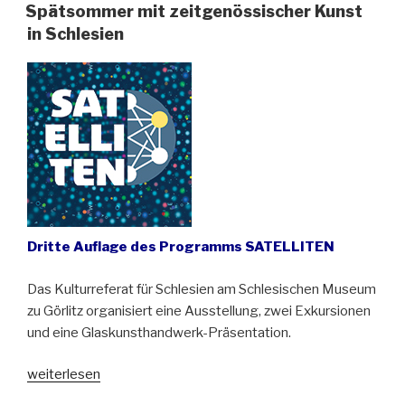
sich
Spätsommer mit zeitgenössischer Kunst
/
in Schlesien
Ziemia
pamięta“
Dritte Auflage des Programms SATELLITEN
Das Kulturreferat für Schlesien am Schlesischen Museum
zu Görlitz organisiert eine Ausstellung, zwei Exkursionen
und eine Glaskunsthandwerk-Präsentation.
„Spätsommer
weiterlesen
mit