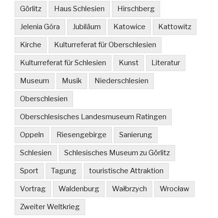
Görlitz
Haus Schlesien
Hirschberg
Jelenia Góra
Jubiläum
Katowice
Kattowitz
Kirche
Kulturreferat für Oberschlesien
Kulturreferat für Schlesien
Kunst
Literatur
Museum
Musik
Niederschlesien
Oberschlesien
Oberschlesisches Landesmuseum Ratingen
Oppeln
Riesengebirge
Sanierung
Schlesien
Schlesisches Museum zu Görlitz
Sport
Tagung
touristische Attraktion
Vortrag
Waldenburg
Wałbrzych
Wrocław
Zweiter Weltkrieg