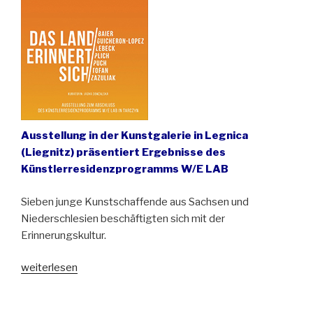
Wie
geht
die
zeitgenössische
Kunst
mit
der
Geschichte
Niederschlesiens
Ausstellung in der Kunstgalerie in Legnica
um?“
(Liegnitz) präsentiert Ergebnisse des
Künstlerresidenzprogramms W/E LAB
Sieben junge Kunstschaffende aus Sachsen und
Niederschlesien beschäftigten sich mit der
Erinnerungskultur.
„Das
weiterlesen
Land
erinnert