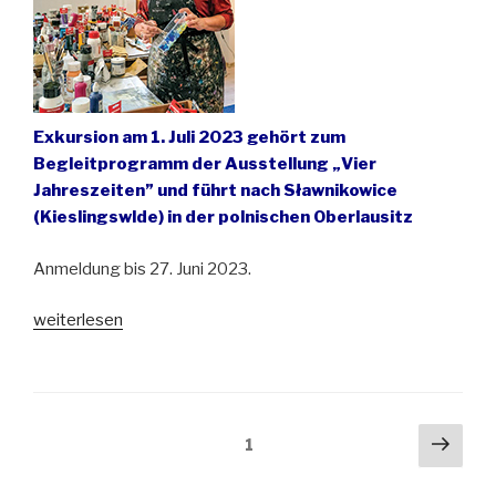
Exkursion am 1. Juli 2023 gehört zum
Begleitprogramm der Ausstellung „Vier
Jahreszeiten” und führt nach Sławnikowice
(Kieslingswlde) in der polnischen Oberlausitz
Anmeldung bis 27. Juni 2023.
„Begegnung
weiterlesen
mit
der
Malerin
Maugosia
Seitennummerierung
Näch
Seite
1
Sycz
der
Seit
in
Beiträge