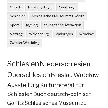
Oppeln
Riesengebirge
Sanierung
Schlesien
Schlesisches Museum zu Görlitz
Sport
Tagung
touristische Attraktion
Vortrag
Waldenburg
Wałbrzych
Wrocław
Zweiter Weltkrieg
Schlesien
Niederschlesien
Oberschlesien
Breslau
Wrocław
Ausstellung
Kulturreferat für
Schlesien
Buch
deutsch-polnisch
Görlitz
Schlesisches Museum zu