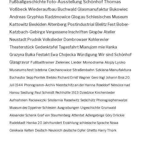
Fußballgeschichte
Foto-Ausstellung
Schönhof
Thomas
Voßbeck
Wiederaufbau
Buchwald
Glasmanufaktur
Bukowiec
Andreas Gryphius
Radzimowice
Glogau
Schlesisches Museum
Kattowitz
Beskiden
Altenberg
Postindustrial
Bielitz
Fest
Bober-
Katzbach-Gebirge
Vergessene Inschriften
Głogów
Atelier
Neustadt
Prudnik
Volkslieder
Dombrowaer Kohlerevier
Theaterstück
Gedenktafel
Tagesfahrt
Mianujom mie Hanka
Grażyna Bułka
Festakt
Ewa Chojecka
Würdigung
Wir sind Schönhof
Glasgravur
Fußballtrainer
Zieleniec
Lieder
Monodrama
Alojzy Lysko
Museumsfest
Istebna
Ciechanowice
Straßenbahn
Szklana Manufaktura
Buchautor
Sepp Piontek
Bielsko
Richard Ernst Wagner
Gero Vogl
Johann Bros
20.
Juli 1944
Phonogramm-Archiv
Niemtschitz an der Hanna
Roseldorf
Némčice nad
Hanou
Siedlung
Paul Schmidt
Pechhütte
1913
Dziedzice
Kirchenlieder
Aufnahmen
Racławiczki
Smolarnia
Rasselwitz
Sedschütz
Phonographenwalze
Museum des Oppelner Schlesien
Ausgrabungen
Urgeschichte
Grunwald
Alexander Schenk Graf von Stauffenberg
Attentat
Adlergebirge
Góry Orlickie
Rudelstadt
Hanka
20. Jahrhundert
Erzählung
schlesische Sprache
Nowa
Cerekwia
Kelten
Deutsch-Neukirch
deutsche Opfer
Ghetto
Harry Thürk