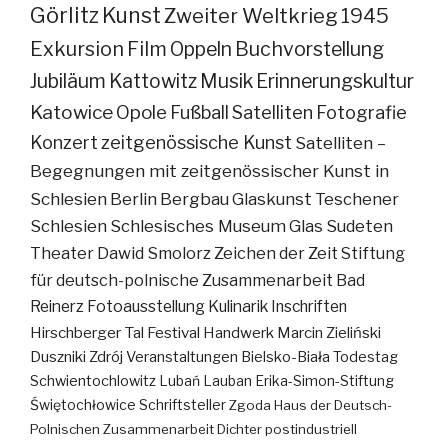
Görlitz
Kunst
Zweiter Weltkrieg
1945
Exkursion
Film
Oppeln
Buchvorstellung
Jubiläum
Kattowitz
Musik
Erinnerungskultur
Katowice
Opole
Fußball
Satelliten
Fotografie
Konzert
zeitgenössische Kunst
Satelliten –
Begegnungen mit zeitgenössischer Kunst in
Schlesien
Berlin
Bergbau
Glaskunst
Teschener
Schlesien
Schlesisches Museum
Glas
Sudeten
Theater
Dawid Smolorz
Zeichen der Zeit
Stiftung
für deutsch-polnische Zusammenarbeit
Bad
Reinerz
Fotoausstellung
Kulinarik
Inschriften
Hirschberger Tal
Festival
Handwerk
Marcin Zieliński
Duszniki Zdrój
Veranstaltungen
Bielsko-Biała
Todestag
Schwientochlowitz
Lubań
Lauban
Erika-Simon-Stiftung
Świętochłowice
Schriftsteller
Zgoda
Haus der Deutsch-
Polnischen Zusammenarbeit
Dichter
postindustriell