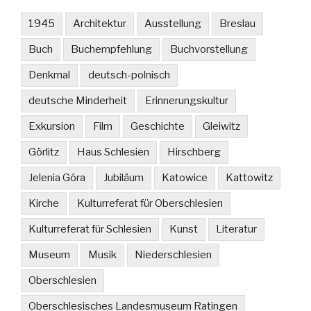
1945
Architektur
Ausstellung
Breslau
Buch
Buchempfehlung
Buchvorstellung
Denkmal
deutsch-polnisch
deutsche Minderheit
Erinnerungskultur
Exkursion
Film
Geschichte
Gleiwitz
Görlitz
Haus Schlesien
Hirschberg
Jelenia Góra
Jubiläum
Katowice
Kattowitz
Kirche
Kulturreferat für Oberschlesien
Kulturreferat für Schlesien
Kunst
Literatur
Museum
Musik
Niederschlesien
Oberschlesien
Oberschlesisches Landesmuseum Ratingen