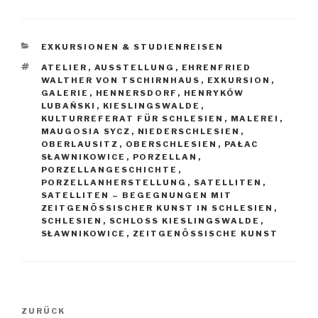
KATEGORIEN
EXKURSIONEN & STUDIENREISEN
SCHLAGWÖRTER
ATELIER
,
AUSSTELLUNG
,
EHRENFRIED
WALTHER VON TSCHIRNHAUS
,
EXKURSION
,
GALERIE
,
HENNERSDORF
,
HENRYKÓW
LUBAŃSKI
,
KIESLINGSWALDE
,
KULTURREFERAT FÜR SCHLESIEN
,
MALEREI
,
MAUGOSIA SYCZ
,
NIEDERSCHLESIEN
,
OBERLAUSITZ
,
OBERSCHLESIEN
,
PAŁAC
SŁAWNIKOWICE
,
PORZELLAN
,
PORZELLANGESCHICHTE
,
PORZELLANHERSTELLUNG
,
SATELLITEN
,
SATELLITEN – BEGEGNUNGEN MIT
ZEITGENÖSSISCHER KUNST IN SCHLESIEN
,
SCHLESIEN
,
SCHLOSS KIESLINGSWALDE
,
SŁAWNIKOWICE
,
ZEITGENÖSSISCHE KUNST
Beitragsnavigation
Vorheriger
ZURÜCK