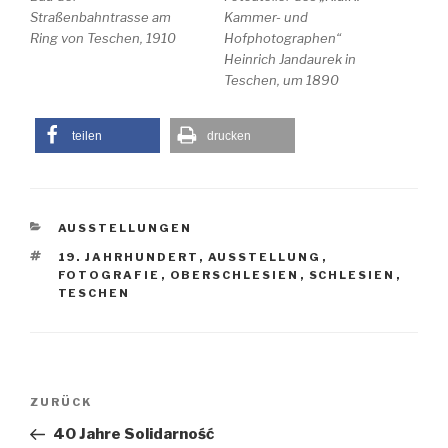
Straßenbahntrasse am
Kammer- und
Ring von Teschen, 1910
Hofphotographen“
Heinrich Jandaurek in
Teschen, um 1890
teilen
drucken
KATEGORIEN
AUSSTELLUNGEN
SCHLAGWÖRTER
19. JAHRHUNDERT
,
AUSSTELLUNG
,
FOTOGRAFIE
,
OBERSCHLESIEN
,
SCHLESIEN
,
TESCHEN
Beitragsnavigation
Vorheriger
ZURÜCK
Beitrag
40 Jahre Solidarność