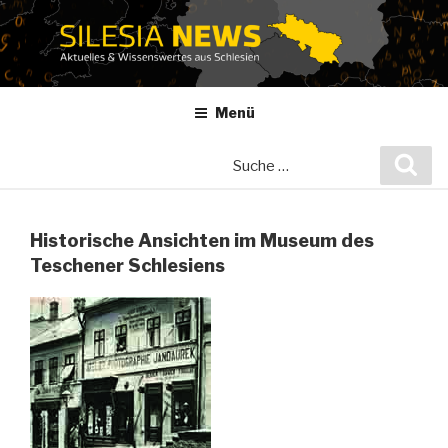
Zum
Inhalt
springen
Menü
Suche
Suc
nach:
Historische Ansichten im Museum des
Teschener Schlesiens