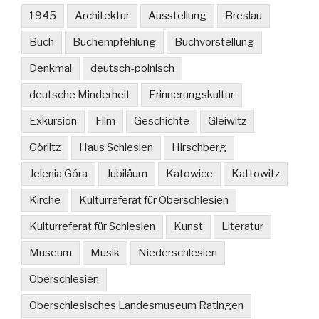
1945
Architektur
Ausstellung
Breslau
Buch
Buchempfehlung
Buchvorstellung
Denkmal
deutsch-polnisch
deutsche Minderheit
Erinnerungskultur
Exkursion
Film
Geschichte
Gleiwitz
Görlitz
Haus Schlesien
Hirschberg
Jelenia Góra
Jubiläum
Katowice
Kattowitz
Kirche
Kulturreferat für Oberschlesien
Kulturreferat für Schlesien
Kunst
Literatur
Museum
Musik
Niederschlesien
Oberschlesien
Oberschlesisches Landesmuseum Ratingen