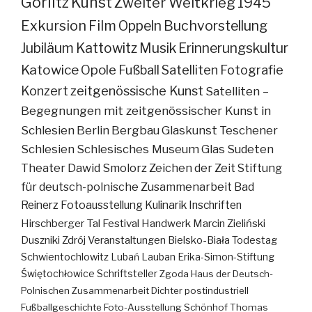
Görlitz
Kunst
Zweiter Weltkrieg
1945
Exkursion
Film
Oppeln
Buchvorstellung
Jubiläum
Kattowitz
Musik
Erinnerungskultur
Katowice
Opole
Fußball
Satelliten
Fotografie
Konzert
zeitgenössische Kunst
Satelliten –
Begegnungen mit zeitgenössischer Kunst in
Schlesien
Berlin
Bergbau
Glaskunst
Teschener
Schlesien
Schlesisches Museum
Glas
Sudeten
Theater
Dawid Smolorz
Zeichen der Zeit
Stiftung
für deutsch-polnische Zusammenarbeit
Bad
Reinerz
Fotoausstellung
Kulinarik
Inschriften
Hirschberger Tal
Festival
Handwerk
Marcin Zieliński
Duszniki Zdrój
Veranstaltungen
Bielsko-Biała
Todestag
Schwientochlowitz
Lubań
Lauban
Erika-Simon-Stiftung
Świętochłowice
Schriftsteller
Zgoda
Haus der Deutsch-
Polnischen Zusammenarbeit
Dichter
postindustriell
Fußballgeschichte
Foto-Ausstellung
Schönhof
Thomas