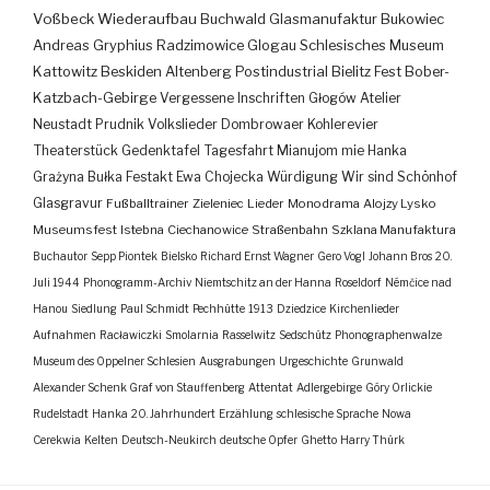
Voßbeck
Wiederaufbau
Buchwald
Glasmanufaktur
Bukowiec
Andreas Gryphius
Radzimowice
Glogau
Schlesisches Museum
Kattowitz
Beskiden
Altenberg
Postindustrial
Bielitz
Fest
Bober-
Katzbach-Gebirge
Vergessene Inschriften
Głogów
Atelier
Neustadt
Prudnik
Volkslieder
Dombrowaer Kohlerevier
Theaterstück
Gedenktafel
Tagesfahrt
Mianujom mie Hanka
Grażyna Bułka
Festakt
Ewa Chojecka
Würdigung
Wir sind Schönhof
Glasgravur
Fußballtrainer
Zieleniec
Lieder
Monodrama
Alojzy Lysko
Museumsfest
Istebna
Ciechanowice
Straßenbahn
Szklana Manufaktura
Buchautor
Sepp Piontek
Bielsko
Richard Ernst Wagner
Gero Vogl
Johann Bros
20.
Juli 1944
Phonogramm-Archiv
Niemtschitz an der Hanna
Roseldorf
Némčice nad
Hanou
Siedlung
Paul Schmidt
Pechhütte
1913
Dziedzice
Kirchenlieder
Aufnahmen
Racławiczki
Smolarnia
Rasselwitz
Sedschütz
Phonographenwalze
Museum des Oppelner Schlesien
Ausgrabungen
Urgeschichte
Grunwald
Alexander Schenk Graf von Stauffenberg
Attentat
Adlergebirge
Góry Orlickie
Rudelstadt
Hanka
20. Jahrhundert
Erzählung
schlesische Sprache
Nowa
Cerekwia
Kelten
Deutsch-Neukirch
deutsche Opfer
Ghetto
Harry Thürk