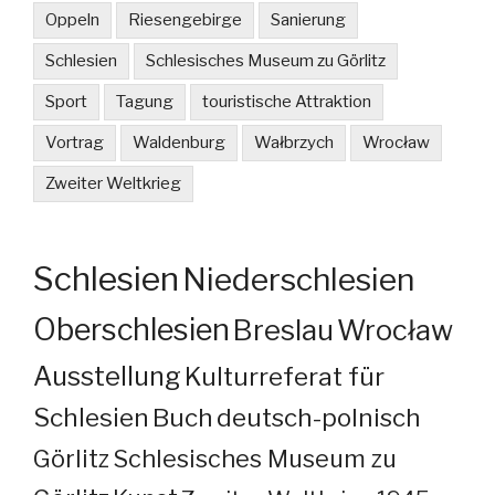
Oppeln
Riesengebirge
Sanierung
Schlesien
Schlesisches Museum zu Görlitz
Sport
Tagung
touristische Attraktion
Vortrag
Waldenburg
Wałbrzych
Wrocław
Zweiter Weltkrieg
Schlesien
Niederschlesien
Oberschlesien
Breslau
Wrocław
Ausstellung
Kulturreferat für
Schlesien
Buch
deutsch-polnisch
Görlitz
Schlesisches Museum zu