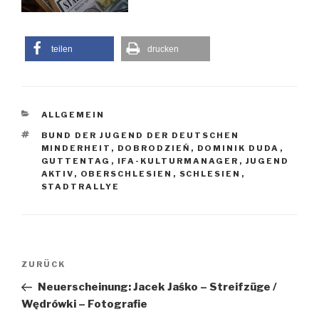
teilen
drucken
KATEGORIEN
ALLGEMEIN
SCHLAGWÖRTER
BUND DER JUGEND DER DEUTSCHEN
MINDERHEIT
,
DOBRODZIEŃ
,
DOMINIK DUDA
,
GUTTENTAG
,
IFA-KULTURMANAGER
,
JUGEND
AKTIV
,
OBERSCHLESIEN
,
SCHLESIEN
,
STADTRALLYE
Beitragsnavigation
Vorheriger
ZURÜCK
Beitrag
Neuerscheinung: Jacek Jaśko – Streifzüge /
Wędrówki – Fotografie