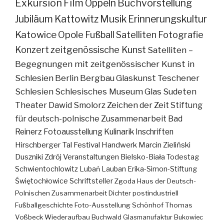
Exkursion
Film
Oppeln
Buchvorstellung
Jubiläum
Kattowitz
Musik
Erinnerungskultur
Katowice
Opole
Fußball
Satelliten
Fotografie
Konzert
zeitgenössische Kunst
Satelliten –
Begegnungen mit zeitgenössischer Kunst in
Schlesien
Berlin
Bergbau
Glaskunst
Teschener
Schlesien
Schlesisches Museum
Glas
Sudeten
Theater
Dawid Smolorz
Zeichen der Zeit
Stiftung
für deutsch-polnische Zusammenarbeit
Bad
Reinerz
Fotoausstellung
Kulinarik
Inschriften
Hirschberger Tal
Festival
Handwerk
Marcin Zieliński
Duszniki Zdrój
Veranstaltungen
Bielsko-Biała
Todestag
Schwientochlowitz
Lubań
Lauban
Erika-Simon-Stiftung
Świętochłowice
Schriftsteller
Zgoda
Haus der Deutsch-
Polnischen Zusammenarbeit
Dichter
postindustriell
Fußballgeschichte
Foto-Ausstellung
Schönhof
Thomas
Voßbeck
Wiederaufbau
Buchwald
Glasmanufaktur
Bukowiec