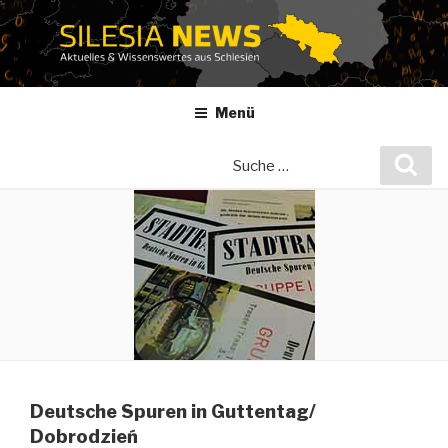
Zum
Inhalt
springen
Menü
Suche
Suc
nach:
Deutsche Spuren in Guttentag/
Dobrodzień