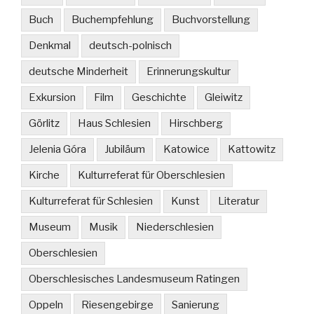
Buch
Buchempfehlung
Buchvorstellung
Denkmal
deutsch-polnisch
deutsche Minderheit
Erinnerungskultur
Exkursion
Film
Geschichte
Gleiwitz
Görlitz
Haus Schlesien
Hirschberg
Jelenia Góra
Jubiläum
Katowice
Kattowitz
Kirche
Kulturreferat für Oberschlesien
Kulturreferat für Schlesien
Kunst
Literatur
Museum
Musik
Niederschlesien
Oberschlesien
Oberschlesisches Landesmuseum Ratingen
Oppeln
Riesengebirge
Sanierung