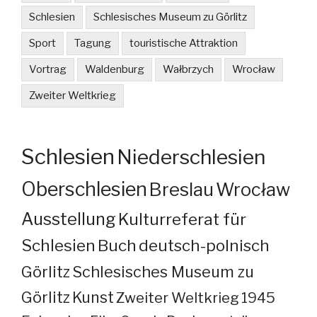
Schlesien
Schlesisches Museum zu Görlitz
Sport
Tagung
touristische Attraktion
Vortrag
Waldenburg
Wałbrzych
Wrocław
Zweiter Weltkrieg
Schlesien
Niederschlesien
Oberschlesien
Breslau
Wrocław
Ausstellung
Kulturreferat für
Schlesien
Buch
deutsch-polnisch
Görlitz
Schlesisches Museum zu
Görlitz
Kunst
Zweiter Weltkrieg
1945