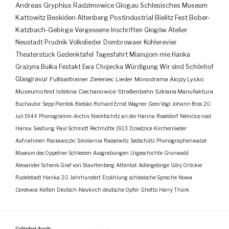
Andreas Gryphius
Radzimowice
Glogau
Schlesisches Museum
Kattowitz
Beskiden
Altenberg
Postindustrial
Bielitz
Fest
Bober-
Katzbach-Gebirge
Vergessene Inschriften
Głogów
Atelier
Neustadt
Prudnik
Volkslieder
Dombrowaer Kohlerevier
Theaterstück
Gedenktafel
Tagesfahrt
Mianujom mie Hanka
Grażyna Bułka
Festakt
Ewa Chojecka
Würdigung
Wir sind Schönhof
Glasgravur
Fußballtrainer
Zieleniec
Lieder
Monodrama
Alojzy Lysko
Museumsfest
Istebna
Ciechanowice
Straßenbahn
Szklana Manufaktura
Buchautor
Sepp Piontek
Bielsko
Richard Ernst Wagner
Gero Vogl
Johann Bros
20.
Juli 1944
Phonogramm-Archiv
Niemtschitz an der Hanna
Roseldorf
Némčice nad
Hanou
Siedlung
Paul Schmidt
Pechhütte
1913
Dziedzice
Kirchenlieder
Aufnahmen
Racławiczki
Smolarnia
Rasselwitz
Sedschütz
Phonographenwalze
Museum des Oppelner Schlesien
Ausgrabungen
Urgeschichte
Grunwald
Alexander Schenk Graf von Stauffenberg
Attentat
Adlergebirge
Góry Orlickie
Rudelstadt
Hanka
20. Jahrhundert
Erzählung
schlesische Sprache
Nowa
Cerekwia
Kelten
Deutsch-Neukirch
deutsche Opfer
Ghetto
Harry Thürk