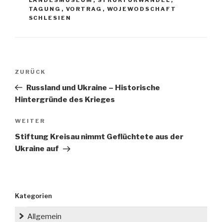
TAGUNG
,
VORTRAG
,
WOJEWODSCHAFT
SCHLESIEN
Beitragsnavigation
Vorheriger
ZURÜCK
Beitrag
Russland und Ukraine – Historische
Hintergründe des Krieges
Nächster
WEITER
Beitrag
Stiftung Kreisau nimmt Geflüchtete aus der
Ukraine auf
Kategorien
Allgemein