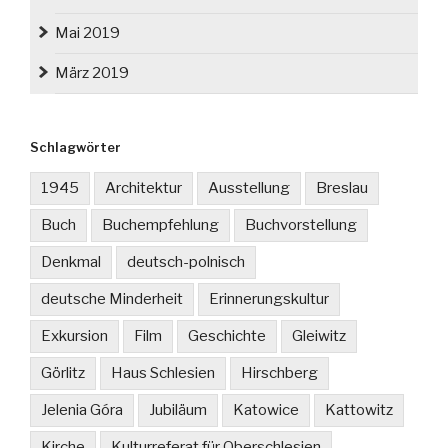
Mai 2019
März 2019
Schlagwörter
1945
Architektur
Ausstellung
Breslau
Buch
Buchempfehlung
Buchvorstellung
Denkmal
deutsch-polnisch
deutsche Minderheit
Erinnerungskultur
Exkursion
Film
Geschichte
Gleiwitz
Görlitz
Haus Schlesien
Hirschberg
Jelenia Góra
Jubiläum
Katowice
Kattowitz
Kirche
Kulturreferat für Oberschlesien