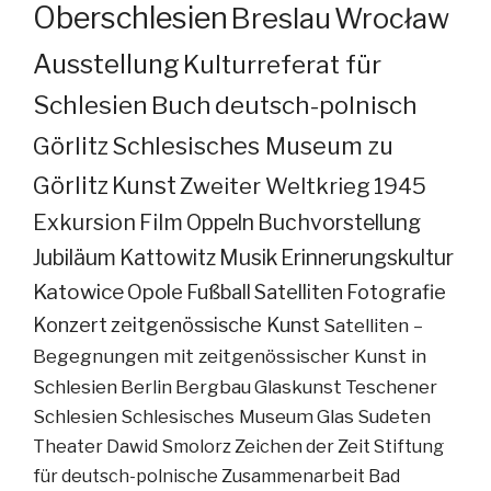
Oberschlesien
Breslau
Wrocław
Ausstellung
Kulturreferat für
Schlesien
Buch
deutsch-polnisch
Görlitz
Schlesisches Museum zu
Görlitz
Kunst
Zweiter Weltkrieg
1945
Exkursion
Film
Oppeln
Buchvorstellung
Jubiläum
Kattowitz
Musik
Erinnerungskultur
Katowice
Opole
Fußball
Satelliten
Fotografie
Konzert
zeitgenössische Kunst
Satelliten –
Begegnungen mit zeitgenössischer Kunst in
Schlesien
Berlin
Bergbau
Glaskunst
Teschener
Schlesien
Schlesisches Museum
Glas
Sudeten
Theater
Dawid Smolorz
Zeichen der Zeit
Stiftung
für deutsch-polnische Zusammenarbeit
Bad