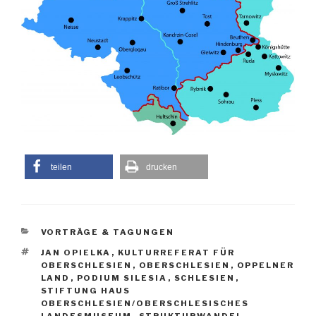
teilen
drucken
KATEGORIEN
VORTRÄGE & TAGUNGEN
SCHLAGWÖRTER
JAN OPIELKA
,
KULTURREFERAT FÜR
OBERSCHLESIEN
,
OBERSCHLESIEN
,
OPPELNER
LAND
,
PODIUM SILESIA
,
SCHLESIEN
,
STIFTUNG HAUS
OBERSCHLESIEN/OBERSCHLESISCHES
LANDESMUSEUM
,
STRUKTURWANDEL
,