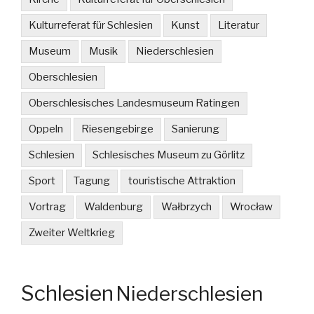
Kulturreferat für Schlesien
Kunst
Literatur
Museum
Musik
Niederschlesien
Oberschlesien
Oberschlesisches Landesmuseum Ratingen
Oppeln
Riesengebirge
Sanierung
Schlesien
Schlesisches Museum zu Görlitz
Sport
Tagung
touristische Attraktion
Vortrag
Waldenburg
Wałbrzych
Wrocław
Zweiter Weltkrieg
Schlesien
Niederschlesien