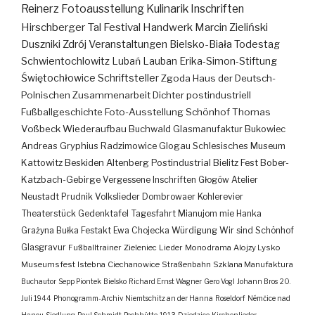
Reinerz
Fotoausstellung
Kulinarik
Inschriften
Hirschberger Tal
Festival
Handwerk
Marcin Zieliński
Duszniki Zdrój
Veranstaltungen
Bielsko-Biała
Todestag
Schwientochlowitz
Lubań
Lauban
Erika-Simon-Stiftung
Świętochłowice
Schriftsteller
Zgoda
Haus der Deutsch-
Polnischen Zusammenarbeit
Dichter
postindustriell
Fußballgeschichte
Foto-Ausstellung
Schönhof
Thomas
Voßbeck
Wiederaufbau
Buchwald
Glasmanufaktur
Bukowiec
Andreas Gryphius
Radzimowice
Glogau
Schlesisches Museum
Kattowitz
Beskiden
Altenberg
Postindustrial
Bielitz
Fest
Bober-
Katzbach-Gebirge
Vergessene Inschriften
Głogów
Atelier
Neustadt
Prudnik
Volkslieder
Dombrowaer Kohlerevier
Theaterstück
Gedenktafel
Tagesfahrt
Mianujom mie Hanka
Grażyna Bułka
Festakt
Ewa Chojecka
Würdigung
Wir sind Schönhof
Glasgravur
Fußballtrainer
Zieleniec
Lieder
Monodrama
Alojzy Lysko
Museumsfest
Istebna
Ciechanowice
Straßenbahn
Szklana Manufaktura
Buchautor
Sepp Piontek
Bielsko
Richard Ernst Wagner
Gero Vogl
Johann Bros
20.
Juli 1944
Phonogramm-Archiv
Niemtschitz an der Hanna
Roseldorf
Némčice nad