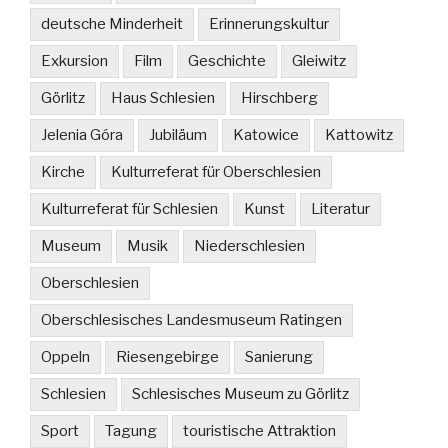
deutsche Minderheit
Erinnerungskultur
Exkursion
Film
Geschichte
Gleiwitz
Görlitz
Haus Schlesien
Hirschberg
Jelenia Góra
Jubiläum
Katowice
Kattowitz
Kirche
Kulturreferat für Oberschlesien
Kulturreferat für Schlesien
Kunst
Literatur
Museum
Musik
Niederschlesien
Oberschlesien
Oberschlesisches Landesmuseum Ratingen
Oppeln
Riesengebirge
Sanierung
Schlesien
Schlesisches Museum zu Görlitz
Sport
Tagung
touristische Attraktion