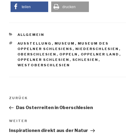
teilen
drucken
KATEGORIEN
ALLGEMEIN
SCHLAGWÖRTER
AUSSTELLUNG
,
MUSEUM
,
MUSEUM DES
OPPELNER SCHLESIENS
,
NIEDERSCHLESIEN
,
OBERSCHLESIEN
,
OPPELN
,
OPPELNER LAND
,
OPPELNER SCHLESIEN
,
SCHLESIEN
,
WESTOBERSCHLESIEN
Beitragsnavigation
Vorheriger
ZURÜCK
Beitrag
Das Osterreiten in Oberschlesien
Nächster
WEITER
Beitrag
Inspirationen direkt aus der Natur