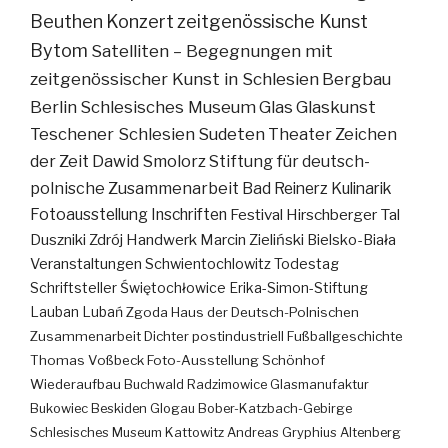
Beuthen
Konzert
zeitgenössische Kunst
Bytom
Satelliten – Begegnungen mit
zeitgenössischer Kunst in Schlesien
Bergbau
Berlin
Schlesisches Museum
Glas
Glaskunst
Teschener Schlesien
Sudeten
Theater
Zeichen
der Zeit
Dawid Smolorz
Stiftung für deutsch-
polnische Zusammenarbeit
Bad Reinerz
Kulinarik
Fotoausstellung
Inschriften
Festival
Hirschberger Tal
Duszniki Zdrój
Handwerk
Marcin Zieliński
Bielsko-Biała
Veranstaltungen
Schwientochlowitz
Todestag
Schriftsteller
Świętochłowice
Erika-Simon-Stiftung
Lauban
Lubań
Zgoda
Haus der Deutsch-Polnischen
Zusammenarbeit
Dichter
postindustriell
Fußballgeschichte
Thomas Voßbeck
Foto-Ausstellung
Schönhof
Wiederaufbau
Buchwald
Radzimowice
Glasmanufaktur
Bukowiec
Beskiden
Glogau
Bober-Katzbach-Gebirge
Schlesisches Museum Kattowitz
Andreas Gryphius
Altenberg