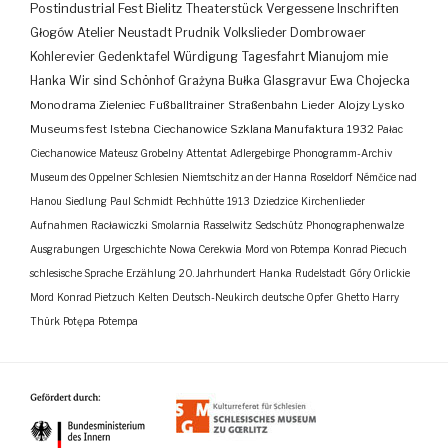
Postindustrial
Fest
Bielitz
Theaterstück
Vergessene Inschriften
Głogów
Atelier
Neustadt
Prudnik
Volkslieder
Dombrowaer
Kohlerevier
Gedenktafel
Würdigung
Tagesfahrt
Mianujom mie
Hanka
Wir sind Schönhof
Grażyna Bułka
Glasgravur
Ewa Chojecka
Monodrama
Zieleniec
Fußballtrainer
Straßenbahn
Lieder
Alojzy Lysko
Museumsfest
Istebna
Ciechanowice
Szklana Manufaktura
1932
Pałac
Ciechanowice
Mateusz Grobelny
Attentat
Adlergebirge
Phonogramm-Archiv
Museum des Oppelner Schlesien
Niemtschitz an der Hanna
Roseldorf
Némčice nad
Hanou
Siedlung
Paul Schmidt
Pechhütte
1913
Dziedzice
Kirchenlieder
Aufnahmen
Racławiczki
Smolarnia
Rasselwitz
Sedschütz
Phonographenwalze
Ausgrabungen
Urgeschichte
Nowa Cerekwia
Mord von Potempa
Konrad Piecuch
schlesische Sprache
Erzählung
20. Jahrhundert
Hanka
Rudelstadt
Góry Orlickie
Mord
Konrad Pietzuch
Kelten
Deutsch-Neukirch
deutsche Opfer
Ghetto
Harry
Thürk
Potępa
Potempa