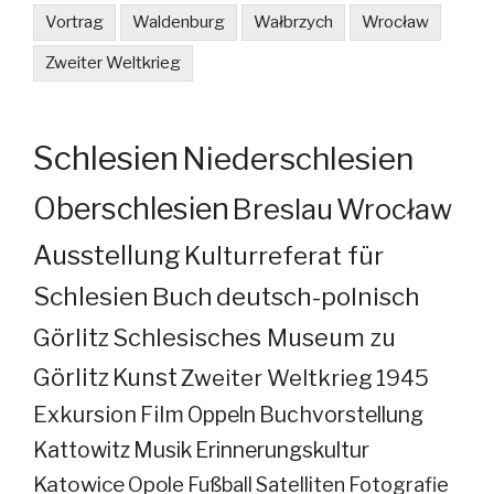
Vortrag
Waldenburg
Wałbrzych
Wrocław
Zweiter Weltkrieg
Schlesien
Niederschlesien
Oberschlesien
Breslau
Wrocław
Ausstellung
Kulturreferat für
Schlesien
Buch
deutsch-polnisch
Görlitz
Schlesisches Museum zu
Görlitz
Kunst
Zweiter Weltkrieg
1945
Exkursion
Film
Oppeln
Buchvorstellung
Kattowitz
Musik
Erinnerungskultur
Katowice
Opole
Fußball
Satelliten
Fotografie