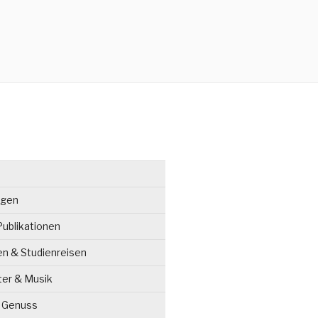
ngen
ublikationen
en & Studienreisen
ter & Musik
& Genuss