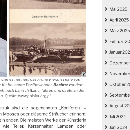
Mai 2025
April 2025
März 2025
Februar 2
Januar 20
Dezember
November
che es nennen, das grüne Kleid, ist eine von
Oktober 2
e für bekannte Dorfbewohner.
Rechts:
Vor dem
f nach Lanisch (Łany) fahren und direkt an der
Septembe
n. Quelle: www.polska-org.pl.
August 2
aniuk sind die sogenannten „Koniferen“ –
en Mooses oder gläserne Sträucher erinnern,
Juli 2024
ln enden. Die meisten Werke der Künstlerin
 wie Teller, Kerzenhalter, Lampen oder
Juni 2024