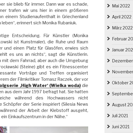
er sie blieb für immer. Dann war es schade,
Mai 2022
er trafen wir uns hier in einem größeren
von einem Studienaufenthalt in Griechenland
April 2022
u leben“, erinnert sich Monika Rubaniuk.
März 2022
htige Entscheidung. Für Künstler (Monika
Februar 2
owski ist Kunstmaler), die Ruhe und Raum
r und einen Platz für Glasöfen, erwies sich
Januar 20
ehlt es uns an nichts“, sagt die Künstlerin.
n mit dem Fahrrad, aber auch die Umgebung
Dezember
rocławski (Steine) gibt es ein Fitnesscenter
November
ressante Vorträge und Treffen organisiert
rem der Filmkritiker Tomasz Raczek, der vor
Oktober 2
folgserie ‚High Water‘ (Wielka woda)
die
n aus dem Jahr 1997 befragt hat. Sie hatten
Septembe
eiche während des Hochwassers nicht
 Schöpfer der Serie inspiriert (Silesia News
August 20
 während der Arbeit der Klebstoff ausgeht,
Juli 2021
t ein Einkaufszentrum in der Nähe.“
Juni 2021