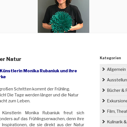
Kategorien
der Natur
Allgemein
 Künstlerin Monika Rubaniuk und ihre
rke
Ausstellu
großen Schritten kommt der Frühling.
Bücher & P
ich! Die Tage werden länger und die Natur
acht zum Leben.
Exkursion
Film, Thea
 Künstlerin Monika Rubaniuk freut sich
nders auf das Frühlingserwachen, denn ihre
Kulinarik 
nspirationen, die sie direkt aus der Natur