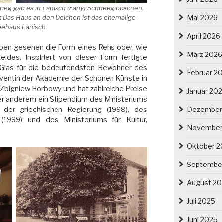
ieg gab es in Lanisch (Łany) Schneeglöckchen.
:
Das Haus an den Deichen ist das ehemalige
Mai 2026
eehaus Lanisch.
April 2026
oben gesehen die Form eines Rehs oder, wie
März 2026
ides. Inspiriert von dieser Form fertigte
 Glas für die bedeutendsten Bewohner des
Februar 2
olventin der Akademie der Schönen Künste in
 Zbigniew Horbowy und hat zahlreiche Preise
Januar 20
er anderem ein Stipendium des Ministeriums
Dezember
, der griechischen Regierung (1998), des
(1999) und des Ministeriums für Kultur,
November
Oktober 2
Septembe
August 2
Juli 2025
Juni 2025