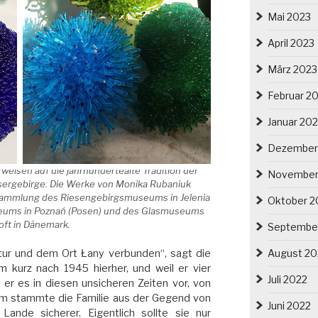
Mai 2023
April 2023
März 2023
Februar 2
Januar 20
Dezember
rweisen auf die jahrhundertealte Tradition der
November
Isergebirge. Die Werke von Monika Rubaniuk
 Sammlung des Riesengebirgsmuseums in Jelenia
Oktober 2
seums in Poznań (Posen) und des Glasmuseums
oft in Dänemark.
Septembe
August 20
tur und dem Ort Łany verbunden“, sagt die
m kurz nach 1945 hierher, und weil er vier
Juli 2022
 er es in diesen unsicheren Zeiten vor, von
em stammte die Familie aus der Gegend von
Juni 2022
ande sicherer. Eigentlich sollte sie nur