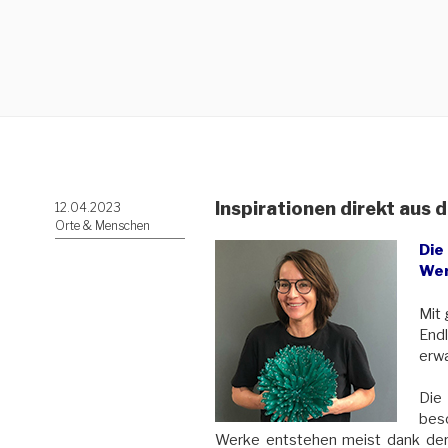
Inspirationen direkt aus 
Veröffentlicht
12.04.2023
am
Orte & Menschen
Die
We
Mit 
Endl
erw
Die
beso
Werke entstehen meist dank der I