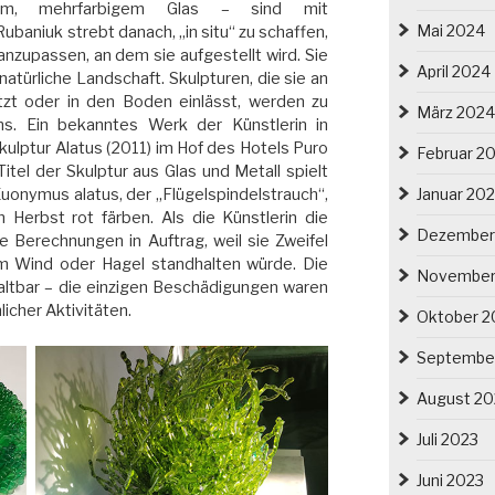
igem, mehrfarbigem Glas – sind mit
Mai 2024
ubaniuk strebt danach, „in situ“ zu schaffen,
anzupassen, an dem sie aufgestellt wird. Sie
April 2024
natürliche Landschaft. Skulpturen, die sie an
zt oder in den Boden einlässt, werden zu
März 2024
ms. Ein bekanntes Werk der Künstlerin in
kulptur Alatus (2011) im Hof des Hotels Puro
Februar 2
itel der Skulptur aus Glas und Metall spielt
Euonymus alatus, der „Flügelspindelstrauch“,
Januar 20
im Herbst rot färben. Als die Künstlerin die
Dezember
he Berechnungen in Auftrag, weil sie Zweifel
em Wind oder Hagel standhalten würde. Die
November
haltbar – die einzigen Beschädigungen waren
cher Aktivitäten.
Oktober 2
Septembe
August 20
Juli 2023
Juni 2023