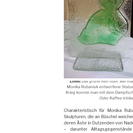
Links:
Das grüne Reh oder, wie man
Monika Rubaniuk entworfene Statu
Krieg konnte man mit dem Dampfschif
Oder Kaffee trinke
Charakteristisch für Monika Rub
Skulpturen, die an Büschel weich
deren Äste in Dutzenden von Nade
– darunter Alltagsgegenstände