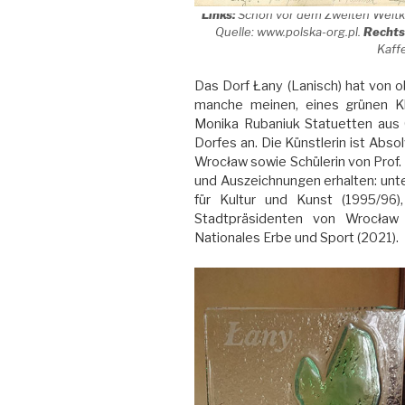
Links:
Schon vor dem Zweiten Weltkr
Quelle: www.polska-org.pl.
Rechts
Kaff
Das Dorf Łany (Lanisch) hat von 
manche meinen, eines grünen Kle
Monika Rubaniuk Statuetten aus
Dorfes an. Die Künstlerin ist Abs
Wrocław sowie Schülerin von Prof.
und Auszeichnungen erhalten: unt
für Kultur und Kunst (1995/96)
Stadtpräsidenten von Wrocław 
Nationales Erbe und Sport (2021).