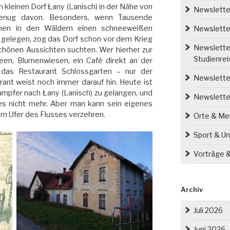
 kleinen Dorf Łany (Lanisch) in der Nähe von
Newsletter
genug davon. Besonders, wenn Tausende
hen in den Wäldern einen schneeweißen
Newsletter
r gelegen, zog das Dorf schon vor dem Krieg
Newsletter
schönen Aussichten suchten. Wer hierher zur
Studienre
een, Blumenwiesen, ein Café direkt an der
 das Restaurant Schlossgarten – nur der
Newsletter
nt weist noch immer darauf hin. Heute ist
ampfer nach Łany (Lanisch) zu gelangen, und
Newslette
es nicht mehr. Aber man kann sein eigenes
am Ufer des Flusses verzehren.
Orte & M
Sport & Un
Vorträge 
Archiv
Juli 2026
Juni 2026