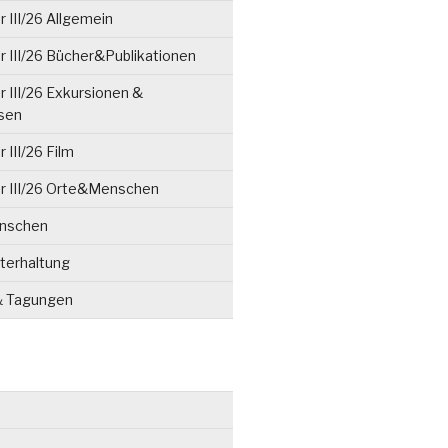
 III/26 Allgemein
 III/26 Bücher&Publikationen
 III/26 Exkursionen &
isen
 III/26 Film
r III/26 Orte&Menschen
enschen
terhaltung
& Tagungen