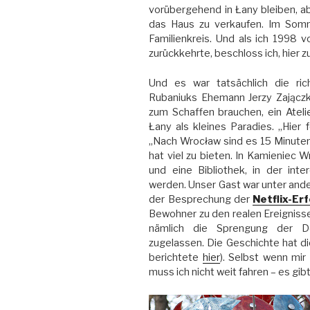
vorübergehend in Łany bleiben, ab
das Haus zu verkaufen. Im Somm
Familienkreis. Und als ich 1998 
zurückkehrte, beschloss ich, hier z
Und es war tatsächlich die ric
Rubaniuks Ehemann Jerzy Zajączk
zum Schaffen brauchen, ein Atelie
Łany als kleines Paradies. „Hier f
„Nach Wrocław sind es 15 Minute
hat viel zu bieten. In Kamieniec W
und eine Bibliothek, in der inte
werden. Unser Gast war unter ande
der Besprechung der
Netflix-Er
Bewohner zu den realen Ereignisse
nämlich die Sprengung der D
zugelassen. Die Geschichte hat die
berichtete
hier
). Selbst wenn mir
muss ich nicht weit fahren – es gib