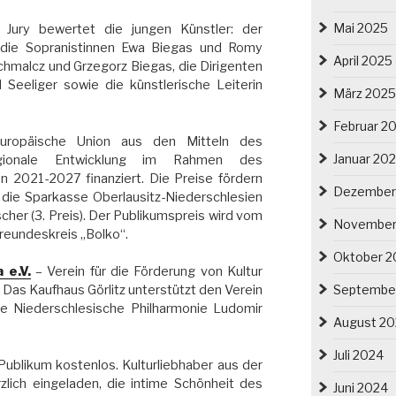
Mai 2025
e Jury bewertet die jungen Künstler: der
die Sopranistinnen Ewa Biegas und Romy
April 2025
chmalcz und Grzegorz Biegas, die Dirigenten
Seeliger sowie die künstlerische Leiterin
März 2025
Februar 2
uropäische Union aus den Mitteln des
Januar 20
gionale Entwicklung im Rahmen des
n 2021-2027 finanziert. Die Preise fördern
Dezember
), die Sparkasse Oberlausitz-Niederschlesien
scher (3. Preis). Der Publikumspreis wird vom
November
reundeskreis „Bolko“.
Oktober 2
 e.V.
– Verein für die Förderung von Kultur
Septembe
. Das Kaufhaus Görlitz unterstützt den Verein
die Niederschlesische Philharmonie Ludomir
August 2
Juli 2024
 Publikum kostenlos. Kulturliebhaber aus der
lich eingeladen, die intime Schönheit des
Juni 2024