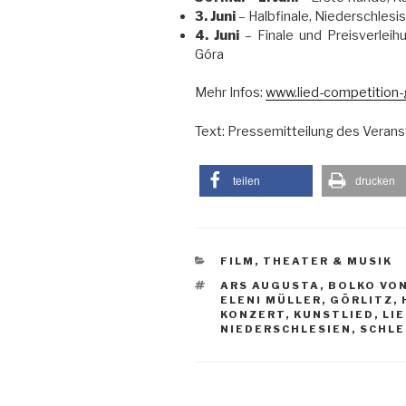
3. Juni
– Halbfinale, Niederschlesi
4. Juni
– Finale und Preisverleih
Góra
Mehr Infos:
www.lied-competition-g
Text: Pressemitteilung des Verans
teilen
drucken
KATEGORIEN
FILM, THEATER & MUSIK
SCHLAGWÖRTER
ARS AUGUSTA
,
BOLKO VO
ELENI MÜLLER
,
GÖRLITZ
,
KONZERT
,
KUNSTLIED
,
LI
NIEDERSCHLESIEN
,
SCHLE