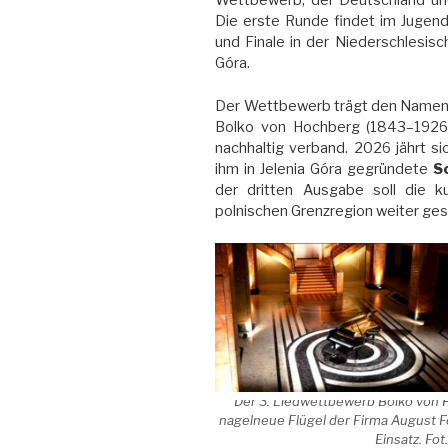
Wettbewerb, der Deutschland und
Die erste Runde findet im Jugendst
und Finale in der Niederschlesisc
Góra.
Der Wettbewerb trägt den Namen
Bolko von Hochberg (1843–1926)
nachhaltig verband. 2026 jährt s
ihm in Jelenia Góra gegründete
S
der dritten Ausgabe soll die k
polnischen Grenzregion weiter ges
Der 3. Liedwettbewerb Bolko von H
nagelneue Flügel der Firma August F
Einsatz. Fo