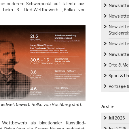
t besonderem Schwerpunkt auf Talente aus
Newsletter
n beim 3. Lied-Wettbewerb „Bolko von
Newsletter
Newsletter
Studienre
Newsletter
Newslette
Orte & M
Sport & Un
Vorträge 
r Liedwettbewerb Bolko von Hochberg statt.
Archiv
Juli 2026
r Wettbewerb als binationaler Kunstlied-
Juni 2026