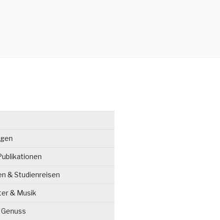
ngen
ublikationen
en & Studienreisen
ter & Musik
& Genuss