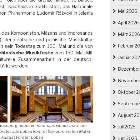
 Polen über die Grenze hinweg verbindet.
il-Kaufhaus in Görlitz statt, das Halbfinale
Mai 2026
hen Philharmonie Ludomir Różycki in Jelenia
April 2026
 des Komponisten, Mäzens und Impresarios
März 2026
, der deutsche und polnische Musikkultur
Februar 2
ich sein Todestag zum 100. Mal und die von
chlesische Musikfeste
zum 150. Mal. Mit
Januar 20
ulturelle Zusammenarbeit in der deutsch-
tärkt werden.
Dezember
November
Oktober 2
Septembe
August 2
ochberg findet im Kaufhaus Görlitz statt. Der
Juli 2025
örster aus Löbau kommt hier zum ersten Mal im
t. August Förster Löbau
Juni 2025