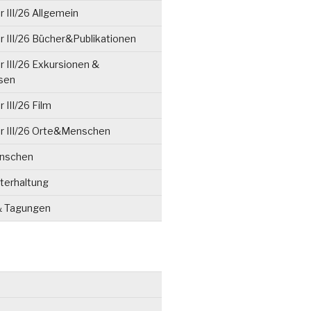
 III/26 Allgemein
 III/26 Bücher&Publikationen
 III/26 Exkursionen &
isen
 III/26 Film
r III/26 Orte&Menschen
enschen
terhaltung
& Tagungen