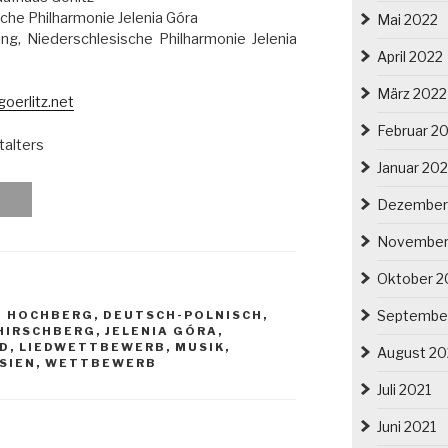
sche Philharmonie Jelenia Góra
Mai 2022
ung, Niederschlesische Philharmonie Jelenia
April 2022
März 2022
oerlitz.net
Februar 2
talters
Januar 20
Dezember
November
Oktober 2
Septembe
N HOCHBERG
,
DEUTSCH-POLNISCH
,
HIRSCHBERG
,
JELENIA GÓRA
,
ED
,
LIEDWETTBEWERB
,
MUSIK
,
August 20
SIEN
,
WETTBEWERB
Juli 2021
Juni 2021