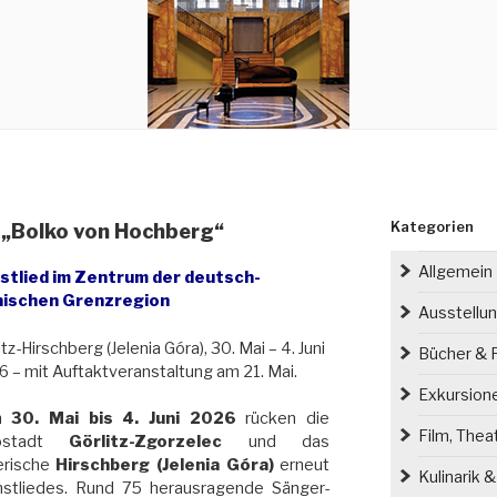
Kategorien
 „Bolko von Hochberg“
Allgemein
stlied im Zentrum der deutsch-
nischen Grenzregion
Ausstellu
itz-Hirschberg (Jelenia Góra), 30. Mai – 4. Juni
Bücher & P
 – mit Auftaktveranstaltung am 21. Mai.
Exkursion
m
30. Mai bis 4. Juni 2026
rücken die
Film, Thea
rostadt
Görlitz-Zgorzelec
und das
erische
Hirschberg (Jelenia Góra)
erneut
Kulinarik 
nstliedes. Rund 75 herausragende Sänger-