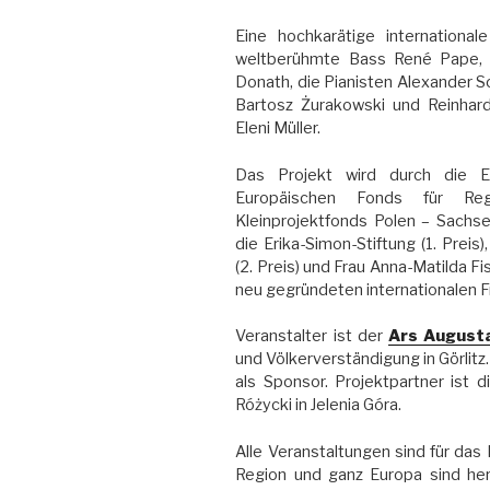
Eine hochkarätige international
weltberühmte Bass René Pape, 
Donath, die Pianisten Alexander S
Bartosz Żurakowski und Reinhard 
Eleni Müller.
Das Projekt wird durch die E
Europäischen Fonds für Re
Kleinprojektfonds Polen – Sachse
die Erika-Simon-Stiftung (1. Preis
(2. Preis) und Frau Anna-Matilda Fi
neu gegründeten internationalen F
Veranstalter ist der
Ars Augusta
und Völkerverständigung in Görlitz
als Sponsor. Projektpartner ist 
Różycki in Jelenia Góra.
Alle Veranstaltungen sind für das
Region und ganz Europa sind herz