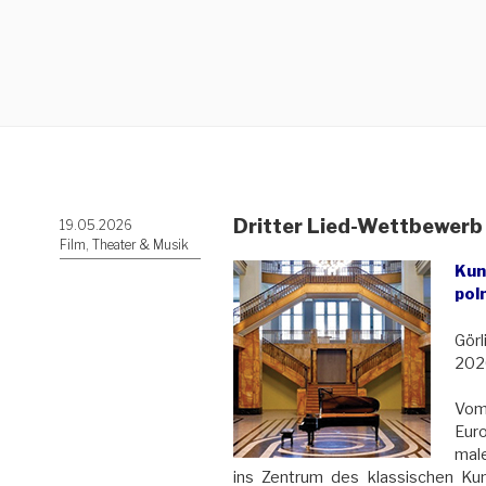
Dritter Lied-Wettbewerb
Veröffentlicht
19.05.2026
am
Film, Theater & Musik
Kun
pol
Görl
2026
Vo
Eu
mal
ins Zentrum des klassischen Ku