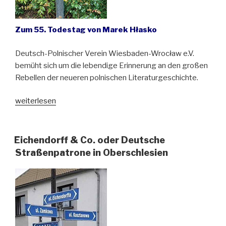
Zum 55. Todestag von Marek Hłasko
Deutsch-Polnischer Verein Wiesbaden-Wrocław e.V.
bemüht sich um die lebendige Erinnerung an den großen
Rebellen der neueren polnischen Literaturgeschichte.
„„Rein,
weiterlesen
gut
und
ohne
Eichendorff & Co. oder Deutsche
Zorn““
Straßenpatrone in Oberschlesien