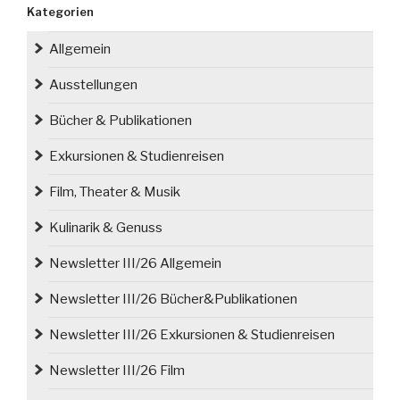
Kategorien
Schriftsteller
Hans
Allgemein
Lipinsky-
Gottersdorf
Ausstellungen
(1920-
Bücher & Publikationen
1991)“
Exkursionen & Studienreisen
Film, Theater & Musik
Kulinarik & Genuss
Newsletter III/26 Allgemein
Newsletter III/26 Bücher&Publikationen
Newsletter III/26 Exkursionen & Studienreisen
Newsletter III/26 Film