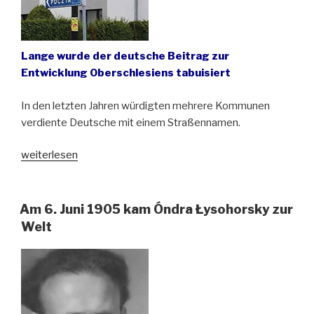
Lange wurde der deutsche Beitrag zur
Entwicklung Oberschlesiens tabuisiert
In den letzten Jahren würdigten mehrere Kommunen
verdiente Deutsche mit einem Straßennamen.
„Eichendorff
weiterlesen
&
Co.
oder
Am 6. Juni 1905 kam Óndra Łysohorsky zur
Deutsche
Welt
Straßenpatrone
in
Oberschlesien“