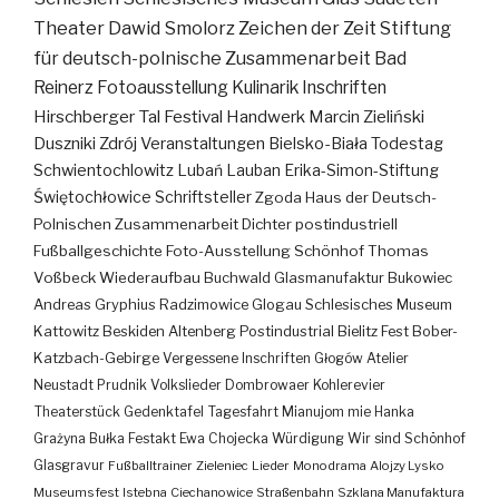
Theater
Dawid Smolorz
Zeichen der Zeit
Stiftung
für deutsch-polnische Zusammenarbeit
Bad
Reinerz
Fotoausstellung
Kulinarik
Inschriften
Hirschberger Tal
Festival
Handwerk
Marcin Zieliński
Duszniki Zdrój
Veranstaltungen
Bielsko-Biała
Todestag
Schwientochlowitz
Lubań
Lauban
Erika-Simon-Stiftung
Świętochłowice
Schriftsteller
Zgoda
Haus der Deutsch-
Polnischen Zusammenarbeit
Dichter
postindustriell
Fußballgeschichte
Foto-Ausstellung
Schönhof
Thomas
Voßbeck
Wiederaufbau
Buchwald
Glasmanufaktur
Bukowiec
Andreas Gryphius
Radzimowice
Glogau
Schlesisches Museum
Kattowitz
Beskiden
Altenberg
Postindustrial
Bielitz
Fest
Bober-
Katzbach-Gebirge
Vergessene Inschriften
Głogów
Atelier
Neustadt
Prudnik
Volkslieder
Dombrowaer Kohlerevier
Theaterstück
Gedenktafel
Tagesfahrt
Mianujom mie Hanka
Grażyna Bułka
Festakt
Ewa Chojecka
Würdigung
Wir sind Schönhof
Glasgravur
Fußballtrainer
Zieleniec
Lieder
Monodrama
Alojzy Lysko
Museumsfest
Istebna
Ciechanowice
Straßenbahn
Szklana Manufaktura