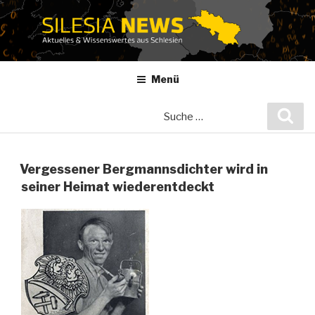
Zum
Inhalt
springen
Menü
Suche
Suc
nach:
Vergessener Bergmannsdichter wird in
seiner Heimat wiederentdeckt