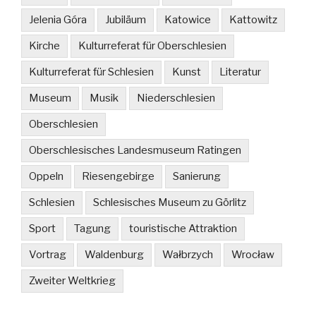
Jelenia Góra
Jubiläum
Katowice
Kattowitz
Kirche
Kulturreferat für Oberschlesien
Kulturreferat für Schlesien
Kunst
Literatur
Museum
Musik
Niederschlesien
Oberschlesien
Oberschlesisches Landesmuseum Ratingen
Oppeln
Riesengebirge
Sanierung
Schlesien
Schlesisches Museum zu Görlitz
Sport
Tagung
touristische Attraktion
Vortrag
Waldenburg
Wałbrzych
Wrocław
Zweiter Weltkrieg