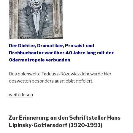
Welt “
Der Dichter, Dramatiker, Prosaist und
Drehbuchautor war über 40 Jahre lang mit der
Odermetropole verbunden
Das polenweite Tadeusz-Różewicz-Jahr wurde hier
deswegen besonders ausgiebig gefeiert.
„Das
weiterlesen
Tadeusz-
Różewicz-
Jahr
Zur Erinnerung an den Schriftsteller Hans
2021
Lipinsky-Gottersdorf (1920-1991)
in