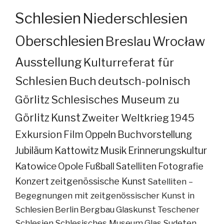
Schlesien
Niederschlesien
Oberschlesien
Breslau
Wrocław
Ausstellung
Kulturreferat für
Schlesien
Buch
deutsch-polnisch
Görlitz
Schlesisches Museum zu
Görlitz
Kunst
Zweiter Weltkrieg
1945
Exkursion
Film
Oppeln
Buchvorstellung
Jubiläum
Kattowitz
Musik
Erinnerungskultur
Katowice
Opole
Fußball
Satelliten
Fotografie
Konzert
zeitgenössische Kunst
Satelliten –
Begegnungen mit zeitgenössischer Kunst in
Schlesien
Berlin
Bergbau
Glaskunst
Teschener
Schlesien
Schlesisches Museum
Glas
Sudeten