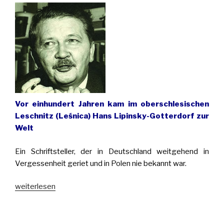
Wrocław
(Breslau)“
Vor einhundert Jahren kam im oberschlesischen
Leschnitz (Leśnica) Hans Lipinsky-Gotterdorf zur
Welt
Ein Schriftsteller, der in Deutschland weitgehend in
Vergessenheit geriet und in Polen nie bekannt war.
„Zur
weiterlesen
Erinnerung
an
den