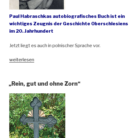
Paul Habraschkas autobiografisches Buch ist ein
wichtiges Zeugnis der Geschichte Oberschlesiens
im 20. Jahrhundert
Jetzt liegt es auch in polnischer Sprache vor.
„Vergessener
weiterlesen
Bergmannsdichter
wird
in
„Rein, gut und ohne Zorn“
seiner
Heimat
wiederentdeckt“