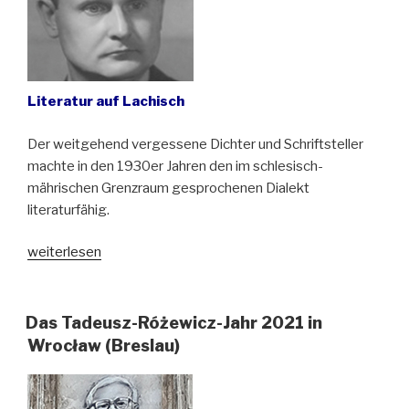
Literatur auf Lachisch
Der weitgehend vergessene Dichter und Schriftsteller
machte in den 1930er Jahren den im schlesisch-
mährischen Grenzraum gesprochenen Dialekt
literaturfähig.
„Am
weiterlesen
6.
Juni
1905
Das Tadeusz-Różewicz-Jahr 2021 in
kam
Wrocław (Breslau)
Óndra
Łysohorsky
zur