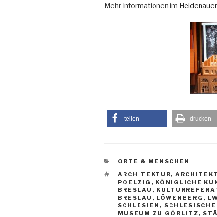
Mehr Informationen im
Heidenauer 
teilen
drucken
KATEGORIEN
ORTE & MENSCHEN
SCHLAGWÖRTER
ARCHITEKTUR
,
ARCHITEK
POELZIG
,
KÖNIGLICHE KU
BRESLAU
,
KULTURREFERAT
BRESLAU
,
LÖWENBERG
,
L
SCHLESIEN
,
SCHLESISCH
MUSEUM ZU GÖRLITZ
,
ST