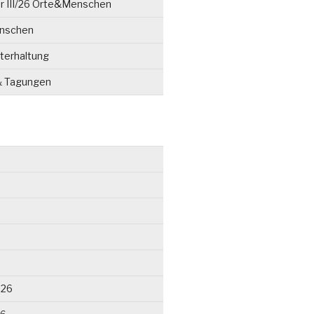
r III/26 Orte&Menschen
enschen
terhaltung
& Tagungen
026