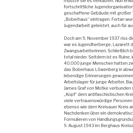
musste sie es verkaufen. Nun erwa
fortschrittliche Jugendorganisatio
geschaffene Gebäude mit großer T
„Boberhaus“ eintragen. Fortan wurde
Jugendarbeit geleistet, auch für 
Doch am 9. November 1937 riss d
war es Jugendherberge, Lazarett 
Zwangsarbeiterinnen. Schließlich b
total nieder. Seitdem ist es Ruine,
40.000 junge Menschen hatten zw
das Boberhaus Löwenberg in abwe
lebendige Erinnerungen gewonnen. 
Arbeitslager für junge Arbeiter, B
James Graf von Motke verbunden si
„Kopf“ dem antifaschistischen Kre
viele vertrauenswürdige Personen
ebenso wie dem Kreisauer Kreis an
Nachdenken über ein demokratisc
Formulieren von Handlungsgrundsä
9. August 1943 im Berghaus Kreis