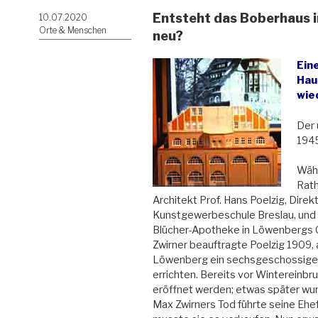
Entsteht das Boberhaus 
Veröffentlicht
10.07.2020
am
Orte & Menschen
neu?
Eine
Hau
wie
Der 
1945
Wäh
Rath
Architekt Prof. Hans Poelzig, Direk
Kunstgewerbeschule Breslau, und 
Blücher-Apotheke in Löwenbergs G
Zwirner beauftragte Poelzig 1909
Löwenberg ein sechsgeschossige
errichten. Bereits vor Wintereinb
eröffnet werden; etwas später wu
Max Zwirners Tod führte seine Ehef