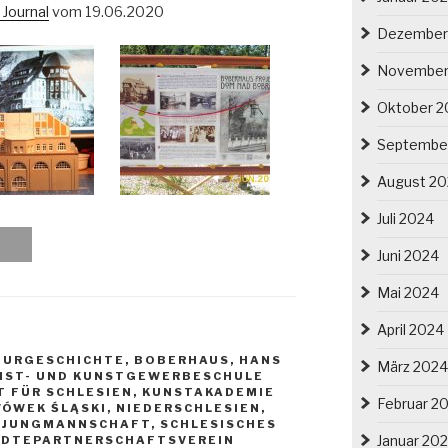
Journal
vom 19.06.2020
Dezember
November
Oktober 2
Septembe
August 2
Juli 2024
Juni 2024
Mai 2024
April 2024
TURGESCHICHTE
,
BOBERHAUS
,
HANS
März 2024
NST- UND KUNSTGEWERBESCHULE
 FÜR SCHLESIEN
,
KUNSTAKADEMIE
Februar 2
WÓWEK ŚLĄSKI
,
NIEDERSCHLESIEN
,
E JUNGMANNSCHAFT
,
SCHLESISCHES
Januar 20
ÄDTEPARTNERSCHAFTSVEREIN