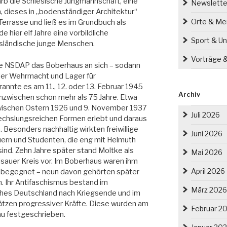
rb die Schlesische Jungmannschaft, eine
Newslette
n, dieses in „bodenständiger Architektur“
Orte & M
errasse und ließ es im Grundbuch als
 hier elf Jahre eine vorbildliche
Sport & Un
ausländische junge Menschen.
Vorträge 
ie NSDAP das Boberhaus an sich – sodann
der Wehrmacht und Lager für
rannte es am 11., 12. oder 13. Februar 1945
Archiv
 inzwischen schon mehr als 75 Jahre. Etwa
ischen Ostern 1926 und 9. November 1937
Juli 2026
chslungsreichen Formen erlebt und daraus
Besonders nachhaltig wirkten freiwillige
Juni 2026
auern und Studenten, die eng mit Helmuth
nd. Zehn Jahre später stand Moltke als
Mai 2026
isauer Kreis vor. Im Boberhaus waren ihm
April 2026
 begegnet – neun davon gehörten später
. Ihr Antifaschismus bestand im
März 2026
hes Deutschland nach Kriegsende und im
tzen progressiver Kräfte. Diese wurden am
Februar 2
au festgeschrieben.