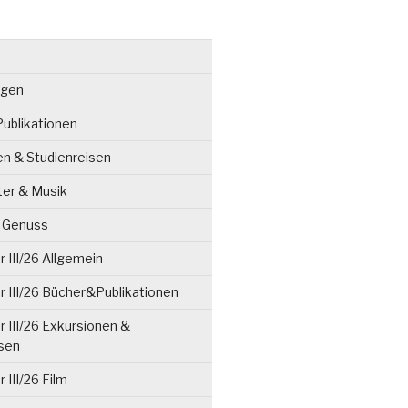
ngen
ublikationen
en & Studienreisen
ter & Musik
& Genuss
 III/26 Allgemein
 III/26 Bücher&Publikationen
 III/26 Exkursionen &
isen
 III/26 Film