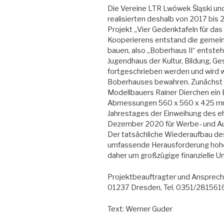
Die Vereine LTR Lwówek Śląski und
realisierten deshalb von 2017 bi
Projekt „Vier Gedenktafeln für da
Kooperierens entstand die gemein
bauen, also „Boberhaus II“ entsteh
Jugendhaus der Kultur, Bildung, Ge
fortgeschrieben werden und wird w
Boberhauses bewahren. Zunächst 
Modellbauers Rainer Dierchen ein
Abmessungen 560 x 560 x 425 mm.
Jahrestages der Einweihung des e
Dezember 2020 für Werbe- und Au
Der tatsächliche Wiederaufbau des
umfassende Herausforderung hohe
daher um großzügige finanzielle U
Projektbeauftragter und Ansprechpa
01237 Dresden, Tel. 0351/2815616
Text: Werner Guder