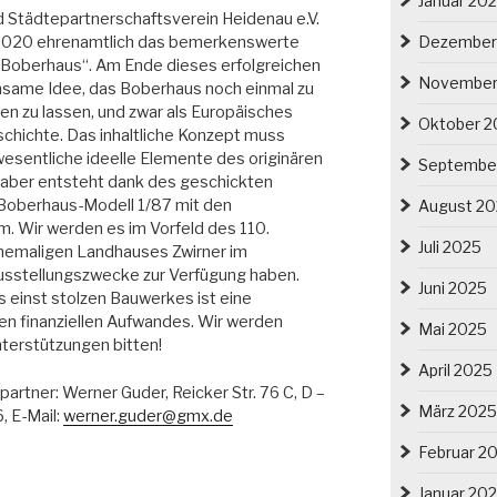
Januar 20
 Städtepartnerschaftsverein Heidenau e.V.
Dezember
s 2020 ehrenamtlich das bemerkenswerte
s Boberhaus“. Am Ende dieses erfolgreichen
November
same Idee, das Boberhaus noch einmal zu
en zu lassen, und zwar als Europäisches
Oktober 2
schichte. Das inhaltliche Konzept muss
esentliche ideelle Elemente des originären
Septembe
aber entsteht dank des geschickten
 Boberhaus-Modell 1/87 mit den
August 2
 Wir werden es im Vorfeld des 110.
Juli 2025
hemaligen Landhauses Zwirner im
sstellungszwecke zur Verfügung haben.
Juni 2025
 einst stolzen Bauwerkes ist eine
n finanziellen Aufwandes. Wir werden
Mai 2025
nterstützungen bitten!
April 2025
rtner: Werner Guder, Reicker Str. 76 C, D –
März 2025
, E-Mail:
werner.guder@gmx.de
Februar 2
Januar 20