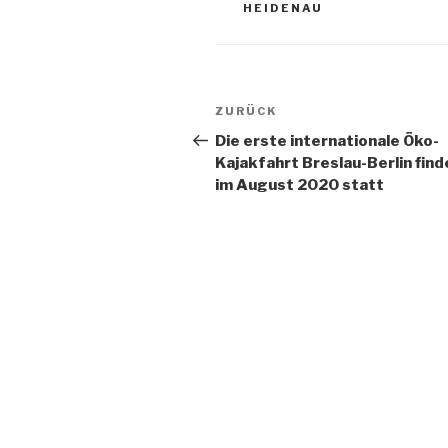
HEIDENAU
Beitragsnavigation
Vorheriger
ZURÜCK
Beitrag
Die erste internationale Öko-
Kajakfahrt Breslau-Berlin find
im August 2020 statt