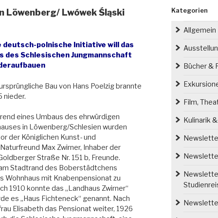
Kategorien
in Löwenberg/ Lwówek Śląski
Allgemein
 deutsch-polnische Initiative will das
Ausstellu
s des Schlesischen Jungmannschaft
deraufbauen
Bücher & P
Exkursion
ursprüngliche Bau von Hans Poelzig brannte
 nieder.
Film, Thea
rend eines Umbaus des ehrwürdigen
Kulinarik 
auses in Löwenberg/Schlesien wurden
tor der Königlichen Kunst- und
Newsletter
Naturfreund Max Zwirner, Inhaber der
Newsletter
oldberger Straße Nr. 151 b, Freunde.
, am Stadtrand des Boberstädtchens
Newsletter
s Wohnhaus mit Knabenpensionat zu
Studienre
ruch 1910 konnte das „Landhaus Zwirner“
rde es „Haus Fichteneck“ genannt. Nach
Newsletter
rau Elisabeth das Pensionat weiter, 1926