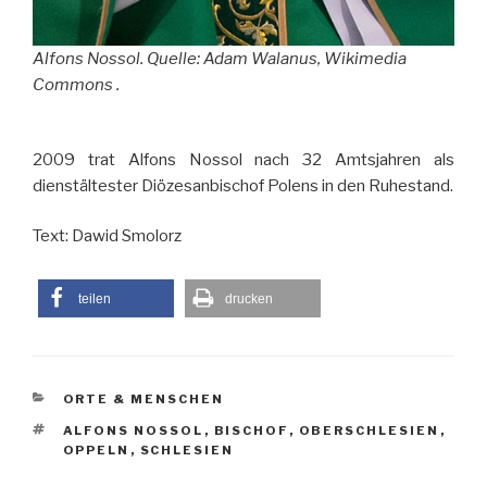
Alfons Nossol. Quelle:
Adam Walanus
, Wikimedia
Commons .
2009 trat Alfons Nossol nach 32 Amtsjahren als
dienstältester Diözesanbischof Polens in den Ruhestand.
Text: Dawid Smolorz
teilen
drucken
KATEGORIEN
ORTE & MENSCHEN
SCHLAGWÖRTER
ALFONS NOSSOL
,
BISCHOF
,
OBERSCHLESIEN
,
OPPELN
,
SCHLESIEN