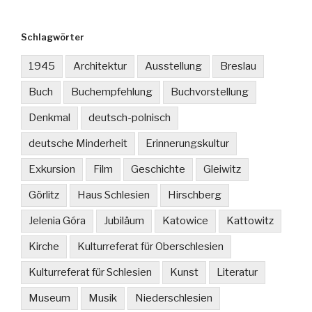
Schlagwörter
1945
Architektur
Ausstellung
Breslau
Buch
Buchempfehlung
Buchvorstellung
Denkmal
deutsch-polnisch
deutsche Minderheit
Erinnerungskultur
Exkursion
Film
Geschichte
Gleiwitz
Görlitz
Haus Schlesien
Hirschberg
Jelenia Góra
Jubiläum
Katowice
Kattowitz
Kirche
Kulturreferat für Oberschlesien
Kulturreferat für Schlesien
Kunst
Literatur
Museum
Musik
Niederschlesien