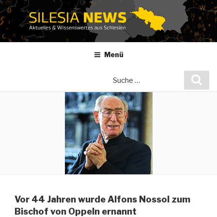
Zum
Inhalt
springen
Menü
Suche
Suc
nach:
Vor 44 Jahren wurde Alfons Nossol zum
Bischof von Oppeln ernannt