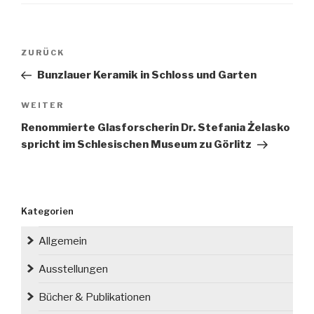
Beitragsnavigation
Vorheriger
ZURÜCK
Beitrag
Bunzlauer Keramik in Schloss und Garten
Nächster
WEITER
Beitrag
Renommierte Glasforscherin Dr. Stefania Żelasko
spricht im Schlesischen Museum zu Görlitz
Kategorien
Allgemein
Ausstellungen
Bücher & Publikationen