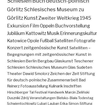
Schlesien
Buch
deutsch-polnisch
Görlitz
Schlesisches Museum zu
Görlitz
Kunst
Zweiter Weltkrieg
1945
Exkursion
Film
Oppeln
Buchvorstellung
Jubiläum
Kattowitz
Musik
Erinnerungskultur
Katowice
Opole
Fußball
Satelliten
Fotografie
Konzert
zeitgenössische Kunst
Satelliten –
Begegnungen mit zeitgenössischer Kunst in
Schlesien
Berlin
Bergbau
Glaskunst
Teschener
Schlesien
Schlesisches Museum
Glas
Sudeten
Theater
Dawid Smolorz
Zeichen der Zeit
Stiftung
für deutsch-polnische Zusammenarbeit
Bad
Reinerz
Fotoausstellung
Kulinarik
Inschriften
Hirschberger Tal
Festival
Handwerk
Marcin Zieliński
Duszniki Zdrój
Veranstaltungen
Bielsko-Biała
Todestag
Schwientochlowitz
Lubań
Lauban
Erika-Simon-Stiftung