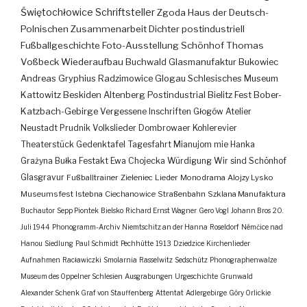
Świętochłowice
Schriftsteller
Zgoda
Haus der Deutsch-
Polnischen Zusammenarbeit
Dichter
postindustriell
Fußballgeschichte
Foto-Ausstellung
Schönhof
Thomas
Voßbeck
Wiederaufbau
Buchwald
Glasmanufaktur
Bukowiec
Andreas Gryphius
Radzimowice
Glogau
Schlesisches Museum
Kattowitz
Beskiden
Altenberg
Postindustrial
Bielitz
Fest
Bober-
Katzbach-Gebirge
Vergessene Inschriften
Głogów
Atelier
Neustadt
Prudnik
Volkslieder
Dombrowaer Kohlerevier
Theaterstück
Gedenktafel
Tagesfahrt
Mianujom mie Hanka
Grażyna Bułka
Festakt
Ewa Chojecka
Würdigung
Wir sind Schönhof
Glasgravur
Fußballtrainer
Zieleniec
Lieder
Monodrama
Alojzy Lysko
Museumsfest
Istebna
Ciechanowice
Straßenbahn
Szklana Manufaktura
Buchautor
Sepp Piontek
Bielsko
Richard Ernst Wagner
Gero Vogl
Johann Bros
20.
Juli 1944
Phonogramm-Archiv
Niemtschitz an der Hanna
Roseldorf
Némčice nad
Hanou
Siedlung
Paul Schmidt
Pechhütte
1913
Dziedzice
Kirchenlieder
Aufnahmen
Racławiczki
Smolarnia
Rasselwitz
Sedschütz
Phonographenwalze
Museum des Oppelner Schlesien
Ausgrabungen
Urgeschichte
Grunwald
Alexander Schenk Graf von Stauffenberg
Attentat
Adlergebirge
Góry Orlickie