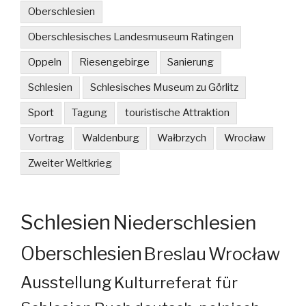
Oberschlesien
Oberschlesisches Landesmuseum Ratingen
Oppeln
Riesengebirge
Sanierung
Schlesien
Schlesisches Museum zu Görlitz
Sport
Tagung
touristische Attraktion
Vortrag
Waldenburg
Wałbrzych
Wrocław
Zweiter Weltkrieg
Schlesien
Niederschlesien
Oberschlesien
Breslau
Wrocław
Ausstellung
Kulturreferat für