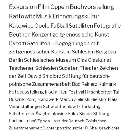
Exkursion
Film
Oppeln
Buchvorstellung
Kattowitz
Musik
Erinnerungskultur
Katowice
Opole
Fußball
Satelliten
Fotografie
Beuthen
Konzert
zeitgenössische Kunst
Bytom
Satelliten – Begegnungen mit
zeitgenössischer Kunst in Schlesien
Bergbau
Berlin
Schlesisches Museum
Glas
Glaskunst
Teschener Schlesien
Sudeten
Theater
Zeichen
der Zeit
Dawid Smolorz
Stiftung für deutsch-
polnische Zusammenarbeit
Bad Reinerz
Kulinarik
Fotoausstellung
Inschriften
Festival
Hirschberger Tal
Duszniki Zdrój
Handwerk
Marcin Zieliński
Bielsko-Biała
Veranstaltungen
Schwientochlowitz
Todestag
Schriftsteller
Świętochłowice
Erika-Simon-Stiftung
Lauban
Lubań
Zgoda
Haus der Deutsch-Polnischen
Zusammenarbeit
Dichter
postindustriell
Fußballgeschichte