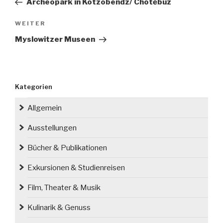
Archeopark in Kotzobendz/ Chotěbuz
Nächster
WEITER
Beitrag
Myslowitzer Museen
Kategorien
Allgemein
Ausstellungen
Bücher & Publikationen
Exkursionen & Studienreisen
Film, Theater & Musik
Kulinarik & Genuss