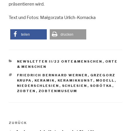
präsentieren wird.
Text und Fotos: Małgorzata Urlich-Kornacka
teilen
drucken
KATEGORIEN
NEWSLETTER II/22 ORTE&MENSCHEN
,
ORTE
& MENSCHEN
SCHLAGWÖRTER
FRIEDRICH BERNHARD WERNER
,
GRZEGORZ
KRUPA
,
KERAMIK
,
KERAMIKKUNST
,
MODELL
,
NIEDERSCHLESIEN
,
SCHLESIEN
,
SOBÓTKA
,
ZOBTEN
,
ZOBTENMUSEUM
Beitragsnavigation
Vorheriger
ZURÜCK
Beitrag