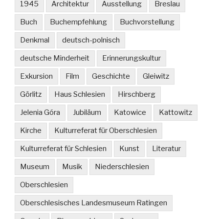
1945
Architektur
Ausstellung
Breslau
Buch
Buchempfehlung
Buchvorstellung
Denkmal
deutsch-polnisch
deutsche Minderheit
Erinnerungskultur
Exkursion
Film
Geschichte
Gleiwitz
Görlitz
Haus Schlesien
Hirschberg
Jelenia Góra
Jubiläum
Katowice
Kattowitz
Kirche
Kulturreferat für Oberschlesien
Kulturreferat für Schlesien
Kunst
Literatur
Museum
Musik
Niederschlesien
Oberschlesien
Oberschlesisches Landesmuseum Ratingen