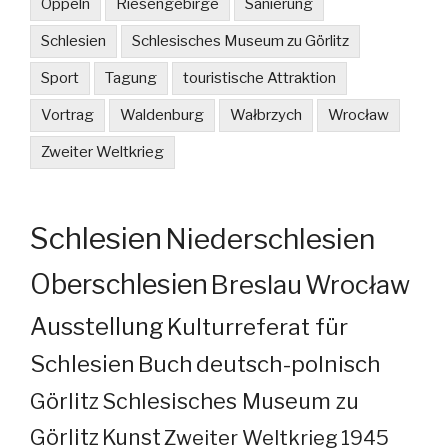
Oppeln
Riesengebirge
Sanierung
Schlesien
Schlesisches Museum zu Görlitz
Sport
Tagung
touristische Attraktion
Vortrag
Waldenburg
Wałbrzych
Wrocław
Zweiter Weltkrieg
Schlesien
Niederschlesien
Oberschlesien
Breslau
Wrocław
Ausstellung
Kulturreferat für
Schlesien
Buch
deutsch-polnisch
Görlitz
Schlesisches Museum zu
Görlitz
Kunst
Zweiter Weltkrieg
1945