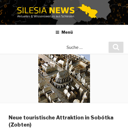
Zum
Inhalt
springen
Menü
Suche
Suc
nach:
Neue touristische Attraktion in Sobótka
(Zobten)