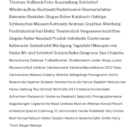
Thomas Voßbeck
Foto-Ausstellung
Schönhof
Wiederaufbau
Buchwald
Radzimowice
Glasmanufaktur
Bukowiec
Beskiden
Glogau
Bober-Katzbach-Gebirge
Schlesisches Museum Kattowitz
Andreas Gryphius
Altenberg
Postindustrial
Fest
Bielitz
Theaterstück
Vergessene Inschriften
Głogów
Atelier
Neustadt
Prudnik
Volkslieder
Dombrowaer
Kohlerevier
Gedenktafel
Würdigung
Tagesfahrt
Mianujom mie
Hanka
Wir sind Schönhof
Grażyna Bułka
Glasgravur
Ewa Chojecka
Monodrama
Zieleniec
Fußballtrainer
Straßenbahn
Lieder
Alojzy Lysko
Museumsfest
Istebna
Ciechanowice
Szklana Manufaktura
1932
Pałac
Ciechanowice
Mateusz Grobelny
Attentat
Adlergebirge
Phonogramm-Archiv
Museum des Oppelner Schlesien
Niemtschitz an der Hanna
Roseldorf
Némčice nad
Hanou
Siedlung
Paul Schmidt
Pechhütte
1913
Dziedzice
Kirchenlieder
Aufnahmen
Racławiczki
Smolarnia
Rasselwitz
Sedschütz
Phonographenwalze
Ausgrabungen
Urgeschichte
Nowa Cerekwia
Mord von Potempa
Konrad Piecuch
schlesische Sprache
Erzählung
20. Jahrhundert
Hanka
Rudelstadt
Góry Orlickie
Mord
Konrad Pietzuch
Kelten
Deutsch-Neukirch
deutsche Opfer
Ghetto
Harry
Thürk
Potępa
Potempa