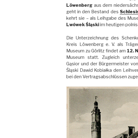
Löwenberg
aus dem niedersäch
geht in den Bestand des
Schlesi
kehrt sie – als Leihgabe des Mus
Lwówek Śląski
im heutigen polnis
Die Unterzeichnung des Schen
Kreis Löwenberg e. V. als Träg
Museum zu Görlitz findet am
12. 
Museum statt. Zugleich unterz
Gąsior und der Bürgermeister v
Śląski Dawid Kobiałka den Leihvert
bei den Vertragsabschlüssen zuge