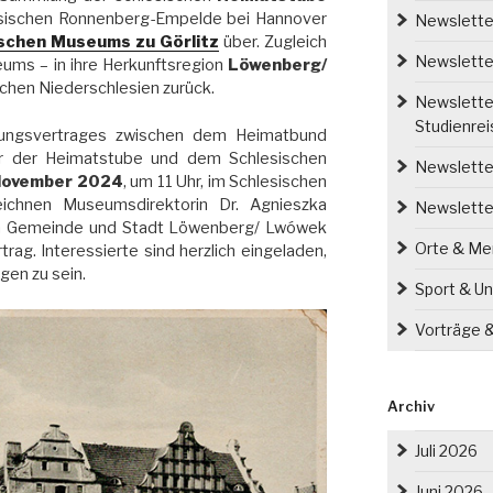
sischen Ronnenberg-Empelde bei Hannover
Newsletter
schen Museums zu Görlitz
über. Zugleich
Newsletter
eums – in ihre Herkunftsregion
Löwenberg/
chen Niederschlesien zurück.
Newsletter
Studienre
kungsvertrages zwischen dem Heimatbund
er der Heimatstube und dem Schlesischen
Newsletter
November 2024
, um 11 Uhr, im Schlesischen
eichnen Museumsdirektorin Dr. Agnieszka
Newslette
on Gemeinde und Stadt Löwenberg/ Lwówek
Orte & M
rag. Interessierte sind herzlich eingeladen,
gen zu sein.
Sport & Un
Vorträge 
Archiv
Juli 2026
Juni 2026