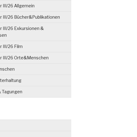
 III/26 Allgemein
 III/26 Bücher&Publikationen
 III/26 Exkursionen &
isen
 III/26 Film
r III/26 Orte&Menschen
enschen
terhaltung
& Tagungen