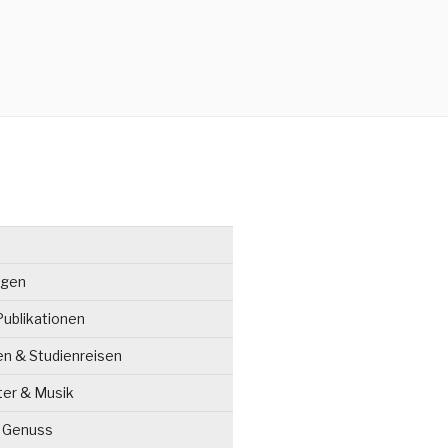
ngen
ublikationen
en & Studienreisen
ter & Musik
& Genuss