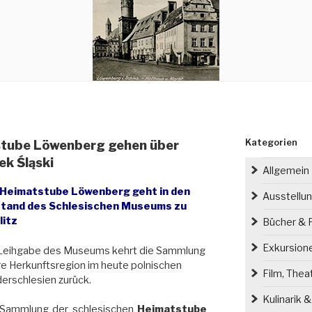
Kategorien
tube Löwenberg gehen über
ek Śląski
Allgemein
 Heimatstube Löwenberg geht in den
Ausstellu
tand des Schlesischen Museums zu
litz
Bücher & P
Exkursion
 Leihgabe des Museums kehrt die Sammlung
hre Herkunftsregion im heute polnischen
Film, Thea
erschlesien zurück.
Kulinarik 
 Sammlung der schlesischen
Heimatstube