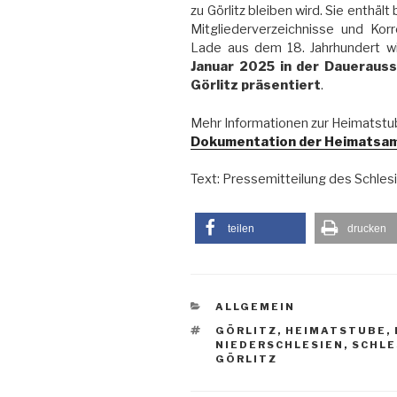
zu Görlitz bleiben wird. Sie enthäl
Mitgliederverzeichnisse und Ko
Lade aus dem 18. Jahrhundert w
Januar 2025 in der Daueraus
Görlitz präsentiert
.
Mehr Informationen zur Heimatst
Dokumentation der Heimatsam
Text: Pressemitteilung des Schle
teilen
drucken
KATEGORIEN
ALLGEMEIN
SCHLAGWÖRTER
GÖRLITZ
,
HEIMATSTUBE
,
NIEDERSCHLESIEN
,
SCHLE
GÖRLITZ