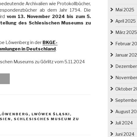
t bedeutende Archivalien wie Protokollbücher,
Mai 2025
rrespondenzbücher ab dem Jahr 1794. Die
ird
vom 13. November 2024 bis zum 5.
April 2025
stellung des Schlesischen Museums zu
März 2025
ube Löwenberg in der
BKGE-
Februar 2
mlungen in Deutschland
.
Januar 20
sischen Museums zu Görlitz vom 5.11.2024
Dezember
November
Oktober 2
Septembe
August 2
LÖWENBERG
,
LWÓWEK ŚLĄSKI
,
SIEN
,
SCHLESISCHES MUSEUM ZU
Juli 2024
Juni 2024