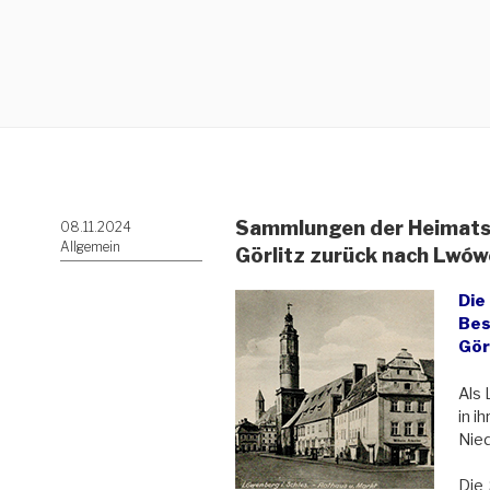
Sammlungen der Heimats
Veröffentlicht
08.11.2024
am
Allgemein
Görlitz zurück nach Lwów
Die
Bes
Gör
Als
in i
Nied
Die