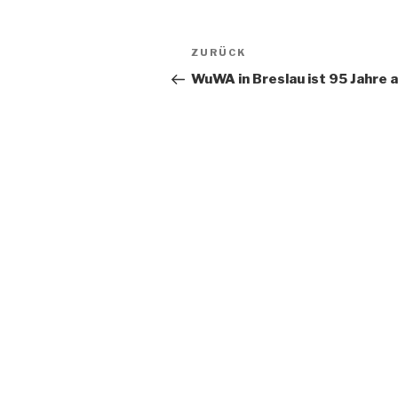
Beitragsnavigation
Vorheriger
ZURÜCK
Beitrag
WuWA in Breslau ist 95 Jahre a