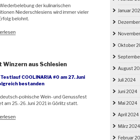
Wiederbelebung der kulinarischen
Januar 20
itionen Niederschlesiens wird immer vieler
Erfolg belohnt.
Dezember
erlesen
November
stelbombe
Oktober 2
Septembe
onale
t Winzern aus Schlesien
ialität
August 2
 Testlauf COOLINARIA #0 am 27. Juni
łmsko
Juli 2024
olgreich bestanden
kie
hömberg)
Juni 2024
deutsch-polnische Wein- und Genussfest
ezeichnet“
Mai 2024
et am 25.-26. Juni 2021 in Görlitz statt.
April 2024
OLINARIA
erlesen
März 2024
tz
Februar 2