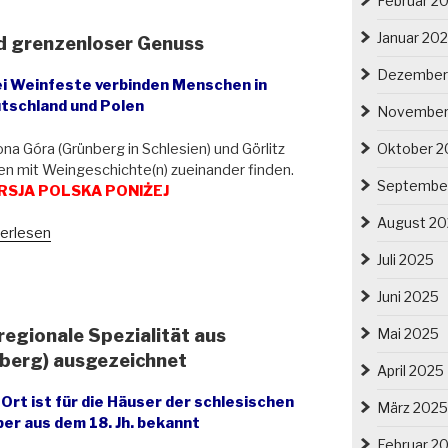
Februar 2
en“
Januar 20
nd grenzenloser Genuss
Dezember
i Weinfeste verbinden Menschen in
eekultur
tschland und Polen
November
esien“
ona Góra (Grünberg in Schlesien) und Görlitz
Oktober 2
en mit Weingeschichte(n) zueinander finden.
Septembe
SJA POLSKA PONIŻEJ
August 2
torische
erlesen
keller
Juli 2025
zenloser
Juni 2025
uss“
Mai 2025
regionale Spezialität aus
berg) ausgezeichnet
April 2025
Ort ist für die Häuser der schlesischen
März 2025
er aus dem 18. Jh. bekannt
Februar 2