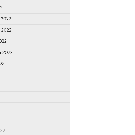
23
 2022
 2022
022
r 2022
22
022