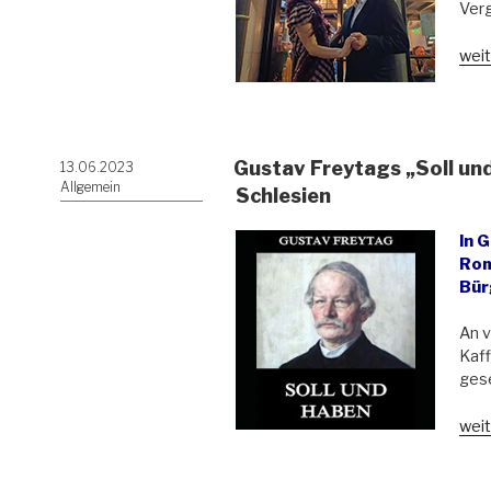
Verg
„Bis
weit
Hof,
Caf
Katt
und
Gustav Freytags „Soll und
Veröffentlicht
13.06.2023
Die
am
Allgemein
erst
Schlesien
Polk
In 
Rom
Bür
An v
Kaff
gese
„Gu
weit
Fre
„Soll