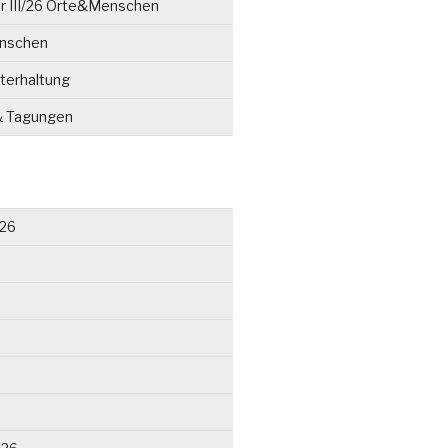
r III/26 Orte&Menschen
enschen
terhaltung
& Tagungen
026