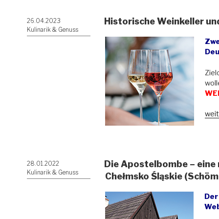
und
Hab
Historische Weinkeller u
Veröffentlicht
26.04.2023
und
am
Kulinarik & Genuss
die
Zwe
Kaff
Deu
in
Schl
Ziel
woll
WER
„His
weit
Wein
und
gren
Gen
Die Apostelbombe – eine 
Veröffentlicht
28.01.2022
am
Kulinarik & Genuss
Chełmsko Śląskie (Schöm
Der 
Web