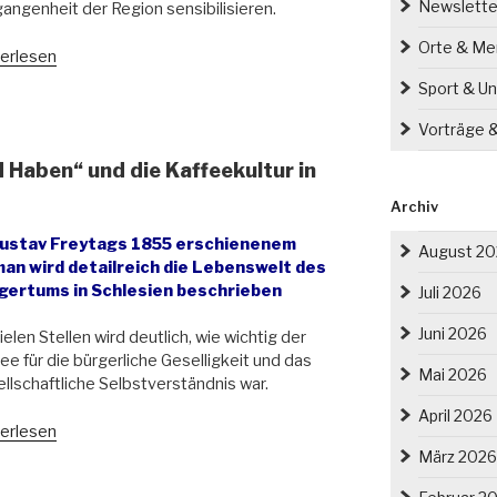
Newslette
angenheit der Region sensibilisieren.
Orte & M
marck-
erlesen
Sport & Un
e
owitz
Vorträge 
 Haben“ und die Kaffeekultur in
e
Archiv
a“
Gustav Freytags 1855 erschienenem
August 2
an wird detailreich die Lebenswelt des
gertums in Schlesien beschrieben
Juli 2026
Juni 2026
ielen Stellen wird deutlich, wie wichtig der
ee für die bürgerliche Geselligkeit und das
Mai 2026
llschaftliche Selbstverständnis war.
April 2026
stav
erlesen
ytags
März 2026