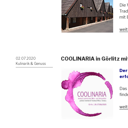
Die 
Trad
mit 
„Die
weit
Apo
–
eine
regi
COOLINARIA in Görlitz mi
Veröffentlicht
02.07.2020
Spez
am
Kulinarik & Genuss
aus
Der
Che
erf
Śląs
(Sc
Das 
ausg
find
„CO
weit
in
Görli
mit