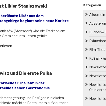
Kategorien
gt Likier Staniszowski
Allgemein
 berühmte Likör aus dem
sengebirge beginnt seine neue Kariere
Ausstellu
taniszów (Stonsdorf) wird die Tradition am
Bücher & P
n Ort mit neuem Leben gefüllt.
Exkursion
erlesen
Film, Thea
t
sdorfer
Kulinarik 
t
er
Newsletter
iszowski“
witz und Die erste Polka
Newsletter
torisches Erbe lebt in der
Newsletter
rschlesischen Gastronomie
Studienre
 Namensgebung und Bezügen zur lokalen
Newsletter
chichte möchten Restaurants auf deutsche