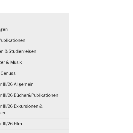
ngen
ublikationen
en & Studienreisen
ter & Musik
& Genuss
 III/26 Allgemein
 III/26 Bücher&Publikationen
 III/26 Exkursionen &
isen
 III/26 Film