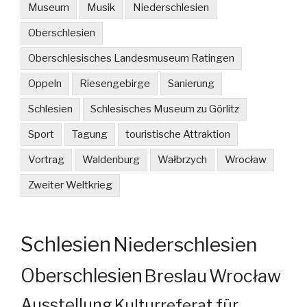
Museum
Musik
Niederschlesien
Oberschlesien
Oberschlesisches Landesmuseum Ratingen
Oppeln
Riesengebirge
Sanierung
Schlesien
Schlesisches Museum zu Görlitz
Sport
Tagung
touristische Attraktion
Vortrag
Waldenburg
Wałbrzych
Wrocław
Zweiter Weltkrieg
Schlesien
Niederschlesien
Oberschlesien
Breslau
Wrocław
Ausstellung
Kulturreferat für