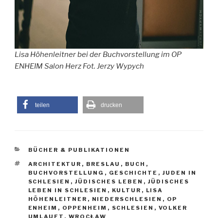
Lisa Höhenleitner bei der Buchvorstellung im OP
ENHEIM Salon Herz Fot. Jerzy Wypych
teilen
drucken
KATEGORIEN
BÜCHER & PUBLIKATIONEN
SCHLAGWÖRTER
ARCHITEKTUR
,
BRESLAU
,
BUCH
,
BUCHVORSTELLUNG
,
GESCHICHTE
,
JUDEN IN
SCHLESIEN
,
JÜDISCHES LEBEN
,
JÜDISCHES
LEBEN IN SCHLESIEN
,
KULTUR
,
LISA
HÖHENLEITNER
,
NIEDERSCHLESIEN
,
OP
ENHEIM
,
OPPENHEIM
,
SCHLESIEN
,
VOLKER
UMLAUFT
,
WROCŁAW