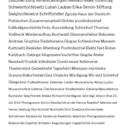
Duszniki Zdrój
Veranstaltungen
Bielsko-Biała
Todestag
Schwientochlowitz
Lubań
Lauban
Erika-Simon-Stiftung
Świętochłowice
Schriftsteller
Zgoda
Haus der Deutsch-
Polnischen Zusammenarbeit
Dichter
postindustriell
Fußballgeschichte
Foto-Ausstellung
Schönhof
Thomas
Voßbeck
Wiederaufbau
Buchwald
Glasmanufaktur
Bukowiec
Andreas Gryphius
Radzimowice
Glogau
Schlesisches Museum
Kattowitz
Beskiden
Altenberg
Postindustrial
Bielitz
Fest
Bober-
Katzbach-Gebirge
Vergessene Inschriften
Głogów
Atelier
Neustadt
Prudnik
Volkslieder
Dombrowaer Kohlerevier
Theaterstück
Gedenktafel
Tagesfahrt
Mianujom mie Hanka
Grażyna Bułka
Festakt
Ewa Chojecka
Würdigung
Wir sind Schönhof
Glasgravur
Fußballtrainer
Zieleniec
Lieder
Monodrama
Alojzy Lysko
Museumsfest
Istebna
Ciechanowice
Straßenbahn
Szklana Manufaktura
Buchautor
Sepp Piontek
Bielsko
Richard Ernst Wagner
Gero Vogl
Johann Bros
20.
Juli 1944
Phonogramm-Archiv
Niemtschitz an der Hanna
Roseldorf
Némčice nad
Hanou
Siedlung
Paul Schmidt
Pechhütte
1913
Dziedzice
Kirchenlieder
Aufnahmen
Racławiczki
Smolarnia
Rasselwitz
Sedschütz
Phonographenwalze
Museum des Oppelner Schlesien
Ausgrabungen
Urgeschichte
Grunwald