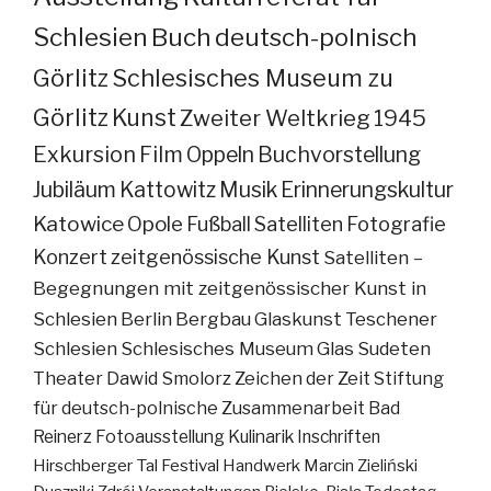
Schlesien
Buch
deutsch-polnisch
Görlitz
Schlesisches Museum zu
Görlitz
Kunst
Zweiter Weltkrieg
1945
Exkursion
Film
Oppeln
Buchvorstellung
Jubiläum
Kattowitz
Musik
Erinnerungskultur
Katowice
Opole
Fußball
Satelliten
Fotografie
Konzert
zeitgenössische Kunst
Satelliten –
Begegnungen mit zeitgenössischer Kunst in
Schlesien
Berlin
Bergbau
Glaskunst
Teschener
Schlesien
Schlesisches Museum
Glas
Sudeten
Theater
Dawid Smolorz
Zeichen der Zeit
Stiftung
für deutsch-polnische Zusammenarbeit
Bad
Reinerz
Fotoausstellung
Kulinarik
Inschriften
Hirschberger Tal
Festival
Handwerk
Marcin Zieliński