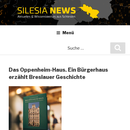
Zum
Inhalt
springen
Menü
Suche
Suc
nach:
Das Oppenheim-Haus. Ein Bürgerhaus
erzählt Breslauer Geschichte