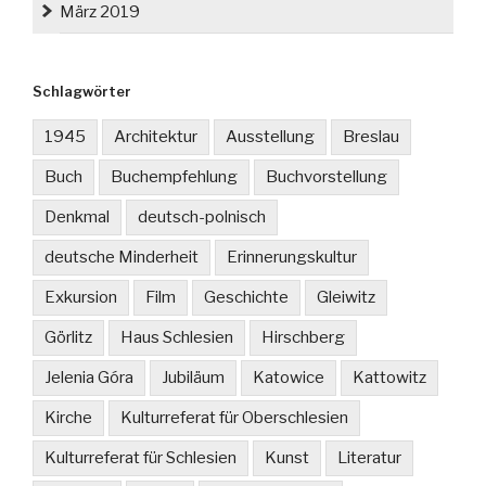
März 2019
Schlagwörter
1945
Architektur
Ausstellung
Breslau
Buch
Buchempfehlung
Buchvorstellung
Denkmal
deutsch-polnisch
deutsche Minderheit
Erinnerungskultur
Exkursion
Film
Geschichte
Gleiwitz
Görlitz
Haus Schlesien
Hirschberg
Jelenia Góra
Jubiläum
Katowice
Kattowitz
Kirche
Kulturreferat für Oberschlesien
Kulturreferat für Schlesien
Kunst
Literatur