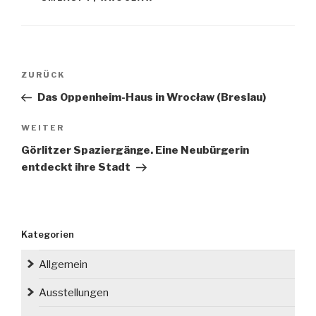
Beitragsnavigation
Vorheriger
ZURÜCK
Beitrag
Das Oppenheim-Haus in Wrocław (Breslau)
Nächster
WEITER
Beitrag
Görlitzer Spaziergänge. Eine Neubürgerin
entdeckt ihre Stadt
Kategorien
Allgemein
Ausstellungen