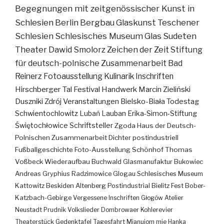
Begegnungen mit zeitgenössischer Kunst in
Schlesien
Berlin
Bergbau
Glaskunst
Teschener
Schlesien
Schlesisches Museum
Glas
Sudeten
Theater
Dawid Smolorz
Zeichen der Zeit
Stiftung
für deutsch-polnische Zusammenarbeit
Bad
Reinerz
Fotoausstellung
Kulinarik
Inschriften
Hirschberger Tal
Festival
Handwerk
Marcin Zieliński
Duszniki Zdrój
Veranstaltungen
Bielsko-Biała
Todestag
Schwientochlowitz
Lubań
Lauban
Erika-Simon-Stiftung
Świętochłowice
Schriftsteller
Zgoda
Haus der Deutsch-
Polnischen Zusammenarbeit
Dichter
postindustriell
Fußballgeschichte
Foto-Ausstellung
Schönhof
Thomas
Voßbeck
Wiederaufbau
Buchwald
Glasmanufaktur
Bukowiec
Andreas Gryphius
Radzimowice
Glogau
Schlesisches Museum
Kattowitz
Beskiden
Altenberg
Postindustrial
Bielitz
Fest
Bober-
Katzbach-Gebirge
Vergessene Inschriften
Głogów
Atelier
Neustadt
Prudnik
Volkslieder
Dombrowaer Kohlerevier
Theaterstück
Gedenktafel
Tagesfahrt
Mianujom mie Hanka