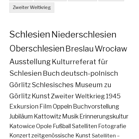
Zweiter Weltkrieg
Schlesien
Niederschlesien
Oberschlesien
Breslau
Wrocław
Ausstellung
Kulturreferat für
Schlesien
Buch
deutsch-polnisch
Görlitz
Schlesisches Museum zu
Görlitz
Kunst
Zweiter Weltkrieg
1945
Exkursion
Film
Oppeln
Buchvorstellung
Jubiläum
Kattowitz
Musik
Erinnerungskultur
Katowice
Opole
Fußball
Satelliten
Fotografie
Konzert
zeitgenössische Kunst
Satelliten –