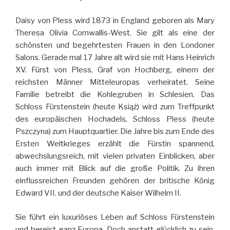
Daisy von Pless wird 1873 in England geboren als Mary
Theresa Olivia Cornwallis-West. Sie gilt als eine der
schönsten und begehrtesten Frauen in den Londoner
Salons. Gerade mal 17 Jahre alt wird sie mit Hans Heinrich
XV. Fürst von Pless, Graf von Hochberg, einem der
reichsten Männer Mitteleuropas verheiratet. Seine
Familie betreibt die Kohlegruben in Schlesien. Das
Schloss Fürstenstein (heute Książ) wird zum Treffpunkt
des europäischen Hochadels, Schloss Pless (heute
Pszczyna) zum Hauptquartier. Die Jahre bis zum Ende des
Ersten Weltkrieges erzählt die Fürstin spannend,
abwechslungsreich, mit vielen privaten Einblicken, aber
auch immer mit Blick auf die große Politik. Zu ihren
einflussreichen Freunden gehören der britische König
Edward VII. und der deutsche Kaiser Wilhelm II.
Sie führt ein luxuriöses Leben auf Schloss Fürstenstein
und bereist ganz Europa. Doch anstatt glücklich zu sein,