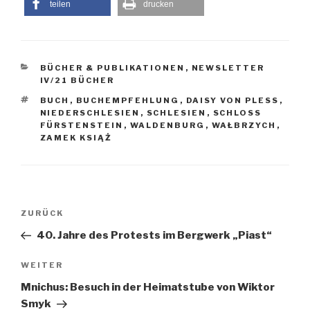
teilen
drucken
KATEGORIEN
BÜCHER & PUBLIKATIONEN
,
NEWSLETTER
IV/21 BÜCHER
SCHLAGWÖRTER
BUCH
,
BUCHEMPFEHLUNG
,
DAISY VON PLESS
,
NIEDERSCHLESIEN
,
SCHLESIEN
,
SCHLOSS
FÜRSTENSTEIN
,
WALDENBURG
,
WAŁBRZYCH
,
ZAMEK KSIĄŻ
Beitragsnavigation
Vorheriger
ZURÜCK
Beitrag
40. Jahre des Protests im Bergwerk „Piast“
Nächster
WEITER
Beitrag
Mnichus: Besuch in der Heimatstube von Wiktor
Smyk