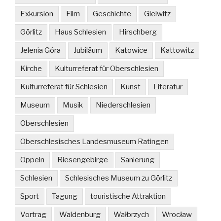
Exkursion
Film
Geschichte
Gleiwitz
Görlitz
Haus Schlesien
Hirschberg
Jelenia Góra
Jubiläum
Katowice
Kattowitz
Kirche
Kulturreferat für Oberschlesien
Kulturreferat für Schlesien
Kunst
Literatur
Museum
Musik
Niederschlesien
Oberschlesien
Oberschlesisches Landesmuseum Ratingen
Oppeln
Riesengebirge
Sanierung
Schlesien
Schlesisches Museum zu Görlitz
Sport
Tagung
touristische Attraktion
Vortrag
Waldenburg
Wałbrzych
Wrocław