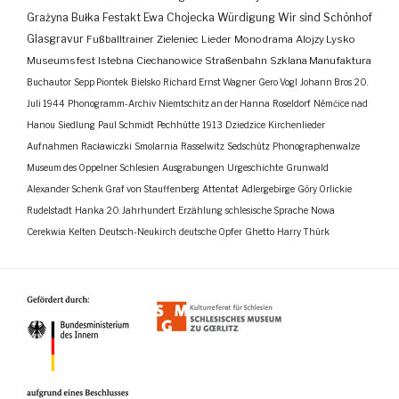
Grażyna Bułka
Festakt
Ewa Chojecka
Würdigung
Wir sind Schönhof
Glasgravur
Fußballtrainer
Zieleniec
Lieder
Monodrama
Alojzy Lysko
Museumsfest
Istebna
Ciechanowice
Straßenbahn
Szklana Manufaktura
Buchautor
Sepp Piontek
Bielsko
Richard Ernst Wagner
Gero Vogl
Johann Bros
20.
Juli 1944
Phonogramm-Archiv
Niemtschitz an der Hanna
Roseldorf
Némčice nad
Hanou
Siedlung
Paul Schmidt
Pechhütte
1913
Dziedzice
Kirchenlieder
Aufnahmen
Racławiczki
Smolarnia
Rasselwitz
Sedschütz
Phonographenwalze
Museum des Oppelner Schlesien
Ausgrabungen
Urgeschichte
Grunwald
Alexander Schenk Graf von Stauffenberg
Attentat
Adlergebirge
Góry Orlickie
Rudelstadt
Hanka
20. Jahrhundert
Erzählung
schlesische Sprache
Nowa
Cerekwia
Kelten
Deutsch-Neukirch
deutsche Opfer
Ghetto
Harry Thürk