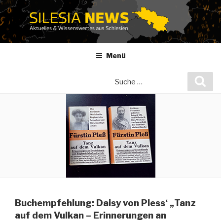
Zum
Inhalt
springen
Menü
Suche
Suc
nach:
Buchempfehlung: Daisy von Pless‘ „Tanz
auf dem Vulkan – Erinnerungen an