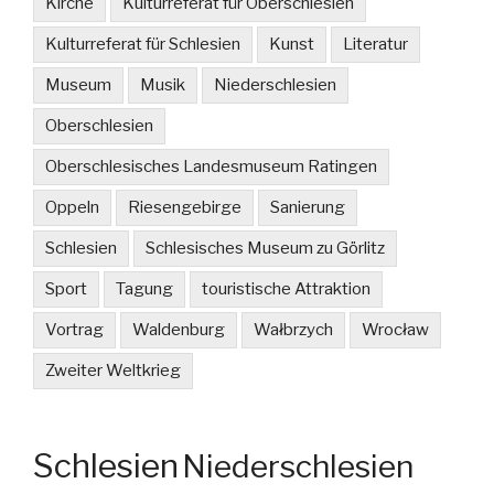
Kirche
Kulturreferat für Oberschlesien
Kulturreferat für Schlesien
Kunst
Literatur
Museum
Musik
Niederschlesien
Oberschlesien
Oberschlesisches Landesmuseum Ratingen
Oppeln
Riesengebirge
Sanierung
Schlesien
Schlesisches Museum zu Görlitz
Sport
Tagung
touristische Attraktion
Vortrag
Waldenburg
Wałbrzych
Wrocław
Zweiter Weltkrieg
Schlesien
Niederschlesien