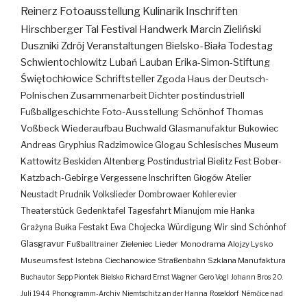
Reinerz
Fotoausstellung
Kulinarik
Inschriften
Hirschberger Tal
Festival
Handwerk
Marcin Zieliński
Duszniki Zdrój
Veranstaltungen
Bielsko-Biała
Todestag
Schwientochlowitz
Lubań
Lauban
Erika-Simon-Stiftung
Świętochłowice
Schriftsteller
Zgoda
Haus der Deutsch-
Polnischen Zusammenarbeit
Dichter
postindustriell
Fußballgeschichte
Foto-Ausstellung
Schönhof
Thomas
Voßbeck
Wiederaufbau
Buchwald
Glasmanufaktur
Bukowiec
Andreas Gryphius
Radzimowice
Glogau
Schlesisches Museum
Kattowitz
Beskiden
Altenberg
Postindustrial
Bielitz
Fest
Bober-
Katzbach-Gebirge
Vergessene Inschriften
Głogów
Atelier
Neustadt
Prudnik
Volkslieder
Dombrowaer Kohlerevier
Theaterstück
Gedenktafel
Tagesfahrt
Mianujom mie Hanka
Grażyna Bułka
Festakt
Ewa Chojecka
Würdigung
Wir sind Schönhof
Glasgravur
Fußballtrainer
Zieleniec
Lieder
Monodrama
Alojzy Lysko
Museumsfest
Istebna
Ciechanowice
Straßenbahn
Szklana Manufaktura
Buchautor
Sepp Piontek
Bielsko
Richard Ernst Wagner
Gero Vogl
Johann Bros
20.
Juli 1944
Phonogramm-Archiv
Niemtschitz an der Hanna
Roseldorf
Némčice nad