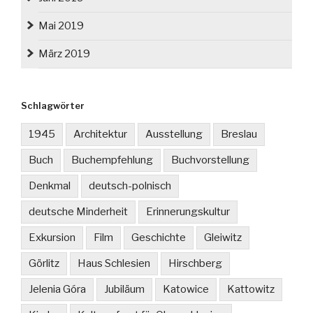
Mai 2019
März 2019
Schlagwörter
1945
Architektur
Ausstellung
Breslau
Buch
Buchempfehlung
Buchvorstellung
Denkmal
deutsch-polnisch
deutsche Minderheit
Erinnerungskultur
Exkursion
Film
Geschichte
Gleiwitz
Görlitz
Haus Schlesien
Hirschberg
Jelenia Góra
Jubiläum
Katowice
Kattowitz