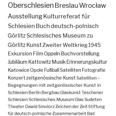
Oberschlesien
Breslau
Wrocław
Ausstellung
Kulturreferat für
Schlesien
Buch
deutsch-polnisch
Görlitz
Schlesisches Museum zu
Görlitz
Kunst
Zweiter Weltkrieg
1945
Exkursion
Film
Oppeln
Buchvorstellung
Jubiläum
Kattowitz
Musik
Erinnerungskultur
Katowice
Opole
Fußball
Satelliten
Fotografie
Konzert
zeitgenössische Kunst
Satelliten –
Begegnungen mit zeitgenössischer Kunst in
Schlesien
Berlin
Bergbau
Glaskunst
Teschener
Schlesien
Schlesisches Museum
Glas
Sudeten
Theater
Dawid Smolorz
Zeichen der Zeit
Stiftung
für deutsch-polnische Zusammenarbeit
Bad