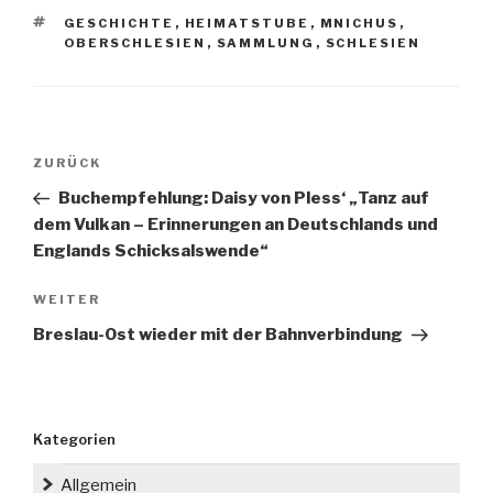
SCHLAGWÖRTER
GESCHICHTE
,
HEIMATSTUBE
,
MNICHUS
,
OBERSCHLESIEN
,
SAMMLUNG
,
SCHLESIEN
Beitragsnavigation
Vorheriger
ZURÜCK
Beitrag
Buchempfehlung: Daisy von Pless‘ „Tanz auf
dem Vulkan – Erinnerungen an Deutschlands und
Englands Schicksalswende“
Nächster
WEITER
Beitrag
Breslau-Ost wieder mit der Bahnverbindung
Kategorien
Allgemein