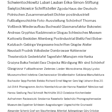
Schwientochlowitz
Lubań
Lauban
Erika-Simon-Stiftung
Świętochłowice
Schriftsteller
Zgoda
Haus der Deutsch-
Polnischen Zusammenarbeit
Dichter
postindustriell
Fußballgeschichte
Foto-Ausstellung
Schönhof
Thomas
Voßbeck
Wiederaufbau
Buchwald
Glasmanufaktur
Bukowiec
Andreas Gryphius
Radzimowice
Glogau
Schlesisches Museum
Kattowitz
Beskiden
Altenberg
Postindustrial
Bielitz
Fest
Bober-
Katzbach-Gebirge
Vergessene Inschriften
Głogów
Atelier
Neustadt
Prudnik
Volkslieder
Dombrowaer Kohlerevier
Theaterstück
Gedenktafel
Tagesfahrt
Mianujom mie Hanka
Grażyna Bułka
Festakt
Ewa Chojecka
Würdigung
Wir sind Schönhof
Glasgravur
Fußballtrainer
Zieleniec
Lieder
Monodrama
Alojzy Lysko
Museumsfest
Istebna
Ciechanowice
Straßenbahn
Szklana Manufaktura
Buchautor
Sepp Piontek
Bielsko
Richard Ernst Wagner
Gero Vogl
Johann Bros
20.
Juli 1944
Phonogramm-Archiv
Niemtschitz an der Hanna
Roseldorf
Némčice nad
Hanou
Siedlung
Paul Schmidt
Pechhütte
1913
Dziedzice
Kirchenlieder
Aufnahmen
Racławiczki
Smolarnia
Rasselwitz
Sedschütz
Phonographenwalze
Museum des Oppelner Schlesien
Ausgrabungen
Urgeschichte
Grunwald
Alexander Schenk Graf von Stauffenberg
Attentat
Adlergebirge
Góry Orlickie