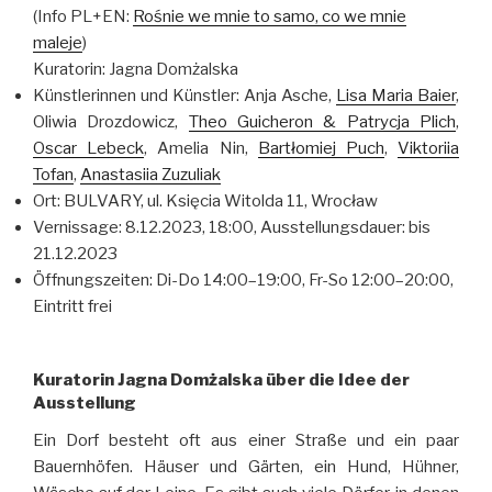
(Info PL+EN:
Rośnie we mnie to samo, co we mnie
maleje
)
Kuratorin: Jagna Domżalska
Künstlerinnen und Künstler: Anja Asche,
Lisa Maria Baier
,
Oliwia Drozdowicz,
Theo Guicheron & Patrycja Plich
,
Oscar Lebeck
, Amelia Nin,
Bartłomiej Puch
,
Viktoriia
Tofan
,
Anastasiia Zuzuliak
Ort: BULVARY, ul. Księcia Witolda 11, Wrocław
Vernissage: 8.12.2023, 18:00, Ausstellungsdauer: bis
21.12.2023
Öffnungszeiten: Di-Do 14:00–19:00, Fr-So 12:00–20:00,
Eintritt frei
Kuratorin Jagna Domżalska über die Idee der
Ausstellung
Ein Dorf besteht oft aus einer Straße und ein paar
Bauernhöfen. Häuser und Gärten, ein Hund, Hühner,