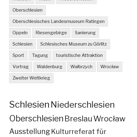
Oberschlesien
Oberschlesisches Landesmuseum Ratingen
Oppeln
Riesengebirge
Sanierung
Schlesien
Schlesisches Museum zu Görlitz
Sport
Tagung
touristische Attraktion
Vortrag
Waldenburg
Wałbrzych
Wrocław
Zweiter Weltkrieg
Schlesien
Niederschlesien
Oberschlesien
Breslau
Wrocław
Ausstellung
Kulturreferat für