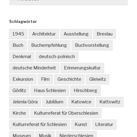
Schlagwörter
1945
Architektur
Ausstellung
Breslau
Buch
Buchempfehlung
Buchvorstellung
Denkmal
deutsch-polnisch
deutsche Minderheit
Erinnerungskultur
Exkursion
Film
Geschichte
Gleiwitz
Görlitz
Haus Schlesien
Hirschberg
Jelenia Góra
Jubiläum
Katowice
Kattowitz
Kirche
Kulturreferat für Oberschlesien
Kulturreferat für Schlesien
Kunst
Literatur
Museum
Musik
Niederschlesien