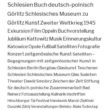
Schlesien
Buch
deutsch-polnisch
Görlitz
Schlesisches Museum zu
Görlitz
Kunst
Zweiter Weltkrieg
1945
Exkursion
Film
Oppeln
Buchvorstellung
Jubiläum
Kattowitz
Musik
Erinnerungskultur
Katowice
Opole
Fußball
Satelliten
Fotografie
Konzert
zeitgenössische Kunst
Satelliten –
Begegnungen mit zeitgenössischer Kunst in
Schlesien
Berlin
Bergbau
Glaskunst
Teschener
Schlesien
Schlesisches Museum
Glas
Sudeten
Theater
Dawid Smolorz
Zeichen der Zeit
Stiftung
für deutsch-polnische Zusammenarbeit
Bad
Reinerz
Fotoausstellung
Kulinarik
Inschriften
Hirschberger Tal
Festival
Handwerk
Marcin Zieliński
Duszniki Zdrój
Veranstaltungen
Bielsko-Biała
Todestag