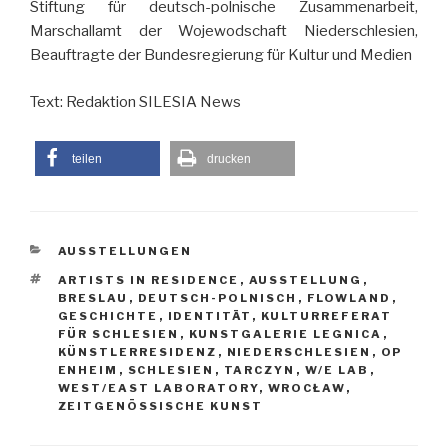
Stiftung für deutsch-polnische Zusammenarbeit,
Marschallamt der Wojewodschaft Niederschlesien,
Beauftragte der Bundesregierung für Kultur und Medien
Text: Redaktion SILESIA News
teilen
drucken
KATEGORIEN
AUSSTELLUNGEN
SCHLAGWÖRTER
ARTISTS IN RESIDENCE
,
AUSSTELLUNG
,
BRESLAU
,
DEUTSCH-POLNISCH
,
FLOWLAND
,
GESCHICHTE
,
IDENTITÄT
,
KULTURREFERAT
FÜR SCHLESIEN
,
KUNSTGALERIE LEGNICA
,
KÜNSTLERRESIDENZ
,
NIEDERSCHLESIEN
,
OP
ENHEIM
,
SCHLESIEN
,
TARCZYN
,
W/E LAB
,
WEST/EAST LABORATORY
,
WROCŁAW
,
ZEITGENÖSSISCHE KUNST