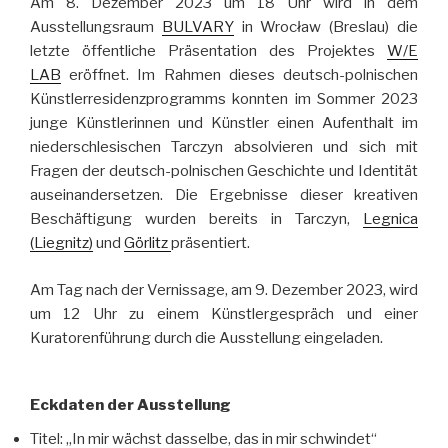
Am 8. Dezember 2023 um 18 Uhr wird in dem
Ausstellungsraum
BULVARY
in Wrocław (Breslau) die
letzte öffentliche Präsentation des Projektes
W/E
LAB
eröffnet. Im Rahmen dieses deutsch-polnischen
Künstlerresidenzprogramms konnten im Sommer 2023
junge Künstlerinnen und Künstler einen Aufenthalt im
niederschlesischen Tarczyn absolvieren und sich mit
Fragen der deutsch-polnischen Geschichte und Identität
auseinandersetzen. Die Ergebnisse dieser kreativen
Beschäftigung wurden bereits in Tarczyn,
Legnica
(Liegnitz)
und
Görlitz
präsentiert.
Am Tag nach der Vernissage, am 9. Dezember 2023, wird
um 12 Uhr zu einem Künstlergespräch und einer
Kuratorenführung durch die Ausstellung eingeladen.
Eckdaten der Ausstellung
Titel: „In mir wächst dasselbe, das in mir schwindet“