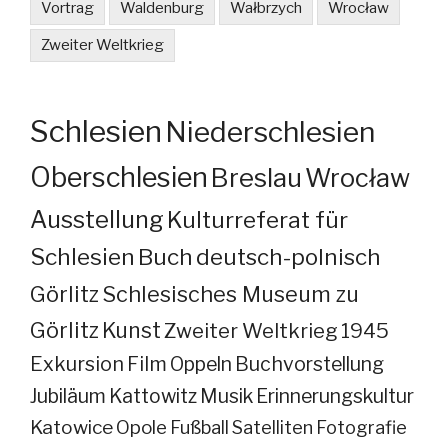
Vortrag
Waldenburg
Wałbrzych
Wrocław
Zweiter Weltkrieg
Schlesien
Niederschlesien
Oberschlesien
Breslau
Wrocław
Ausstellung
Kulturreferat für
Schlesien
Buch
deutsch-polnisch
Görlitz
Schlesisches Museum zu
Görlitz
Kunst
Zweiter Weltkrieg
1945
Exkursion
Film
Oppeln
Buchvorstellung
Jubiläum
Kattowitz
Musik
Erinnerungskultur
Katowice
Opole
Fußball
Satelliten
Fotografie