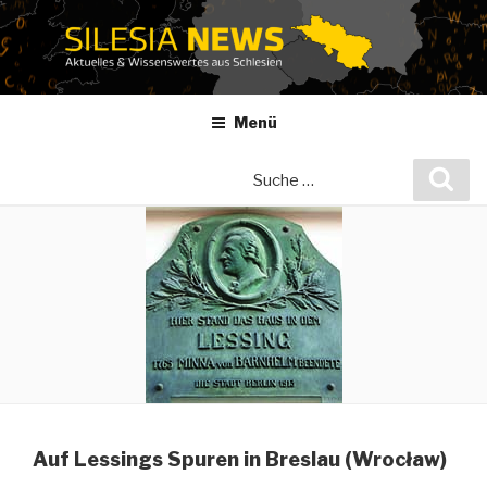
Zum
Inhalt
springen
Menü
Suche
Suc
nach:
Auf Lessings Spuren in Breslau (Wrocław)