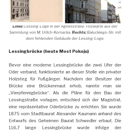
Links:
Lessing-Loge in der Agnesstraße. Postkarte aus der
Sammlung von M. Urlich-Kornacka.
Rechts:
Bałuckiego-Str. mit
dem fehlenden Gebäude der Lessing-Loge.
Lessingbrücke (heute Most Pokoju)
Bevor eine moderne Lessingbrücke die zwei Ufer der
Oder verband, funktionierte an dieser Stelle ein privater
Holzsteg für Fußgänger. Nachdem der Besitzer der
Brücke eine Brückenmaut erhob, nannte man sie
„Vierpfennigbrücke“. Als die Pläne für den Bau der
Lessingstraße vorlagen, entschied sich der Magistrat,
eine repräsentative Oderbrücke zu errichten. Sie wurde
1875 vom Stadtbaurat Alexander Kaumann anhand des
Entwurfs des Geheimen Baurat Schwedler erbaut. Die
116,7 lange Lessingbrücke wurde infolge der