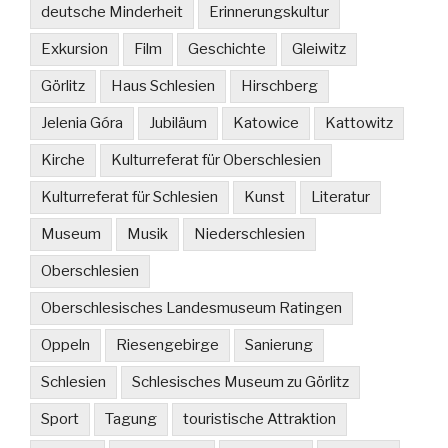
deutsche Minderheit
Erinnerungskultur
Exkursion
Film
Geschichte
Gleiwitz
Görlitz
Haus Schlesien
Hirschberg
Jelenia Góra
Jubiläum
Katowice
Kattowitz
Kirche
Kulturreferat für Oberschlesien
Kulturreferat für Schlesien
Kunst
Literatur
Museum
Musik
Niederschlesien
Oberschlesien
Oberschlesisches Landesmuseum Ratingen
Oppeln
Riesengebirge
Sanierung
Schlesien
Schlesisches Museum zu Görlitz
Sport
Tagung
touristische Attraktion