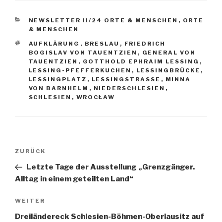
KATEGORIEN
NEWSLETTER II/24 ORTE & MENSCHEN
,
ORTE
& MENSCHEN
SCHLAGWÖRTER
AUFKLÄRUNG
,
BRESLAU
,
FRIEDRICH
BOGISLAV VON TAUENTZIEN
,
GENERAL VON
TAUENTZIEN
,
GOTTHOLD EPHRAIM LESSING
,
LESSING-PFEFFERKUCHEN
,
LESSINGBRÜCKE
,
LESSINGPLATZ
,
LESSINGSTRASSE
,
MINNA
VON BARNHELM
,
NIEDERSCHLESIEN
,
SCHLESIEN
,
WROCŁAW
Beitragsnavigation
Vorheriger
ZURÜCK
Beitrag
Letzte Tage der Ausstellung „Grenzgänger.
Alltag in einem geteilten Land“
Nächster
WEITER
Beitrag
Dreiländereck Schlesien-Böhmen-Oberlausitz auf