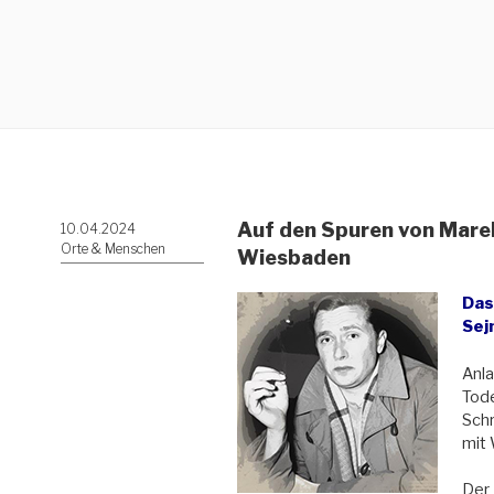
Auf den Spuren von Mare
Veröffentlicht
10.04.2024
am
Orte & Menschen
Wiesbaden
Das
Sej
Anla
Tod
Schr
mit 
Der