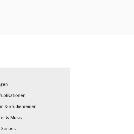
ngen
ublikationen
en & Studienreisen
ter & Musik
& Genuss