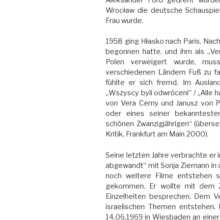
Wrocław die deutsche Schauspiel
Frau wurde.
1958 ging Hłasko nach Paris. Na
begonnen hatte, und ihm als „Ver
Polen verweigert wurde, muss
verschiedenen Ländern Fuß zu fas
fühlte er sich fremd. Im Auslan
„Wszyscy byli odwróceni“ / „Alle 
von Vera Cerny und Janusz von Pi
oder eines seiner bekanntesten
schönen Zwanzigjährigen“ (übers
Kritik, Frankfurt am Main 2000).
Seine letzten Jahre verbrachte er i
abgewandt“ mit Sonja Ziemann in 
noch weitere Filme entstehen s
gekommen. Er wollte mit dem 
Einzelheiten besprechen. Dem Ver
israelischen Themen entstehen.
14.06.1969 in Wiesbaden an einer