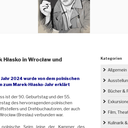
Kategorien
k Hłasko in Wrocław und
Allgemein
 Jahr 2024 wurde von dem polnischen
Ausstellu
m zum Marek-Hłasko-Jahr erklärt
Bücher & P
ss ist der 90. Geburtstag und der 55.
Exkursion
estag des hervorragenden polnischen
iftstellers und Drehbuchautoren, der auch
Film, Thea
Wrocław (Breslau) verbunden war.
Kulinarik 
 polnische Sejm (eine der Kammer des