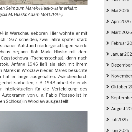
en Sejm zum Marek-Hłasko-Jahr erklärt
Mai 2026
jęcia M. Hłaski: Adam Mottl/PAP).
April 2026
März 2026
4 in Warschau geboren. Hier wohnte er mit
sich 1937 scheiden, zwei Jahre später starb
Februar 2
arschauer Aufstand niedergeschlagen wurde
chaus begann, floh Maria Hlasko mit dem
Januar 20
 Częstochowa (Tschenstochau), dann nach
stok. Anfang 1946 ließ sie sich mit ihrem
Dezember
n Marek in Wrocław nieder. Marek besuchte
November
ner hat er lange ausgehalten. Zwischendurch
enheitsarbeiten, z. B. 1948 arbeitete er als
Oktober 2
Intellektuellen für die Verteidigung des
 Autogramm von u. a. Pablo Picasso ist im
Septembe
en Schloss) in Wrocław ausgestellt.
August 2
Juli 2025
Juni 2025