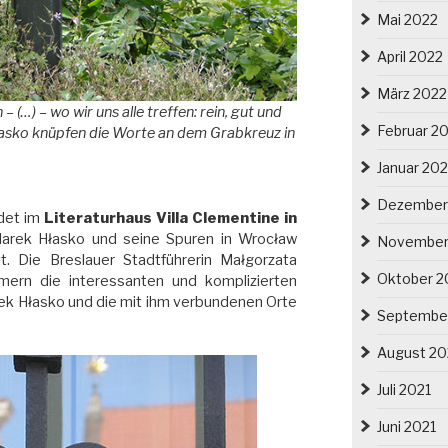
Mai 2022
April 2022
März 2022
 (…) – wo wir uns alle treffen: rein, gut und
Februar 2
Hłasko knüpfen die Worte an dem Grabkreuz in
Januar 20
Dezember
det im
Literaturhaus Villa Clementine in
arek Hłasko und seine Spuren in Wrocław
November
t. Die Breslauer Stadtführerin Małgorzata
Oktober 2
hmern die interessanten und komplizierten
k Hłasko und die mit ihm verbundenen Orte
Septembe
August 20
Juli 2021
Juni 2021