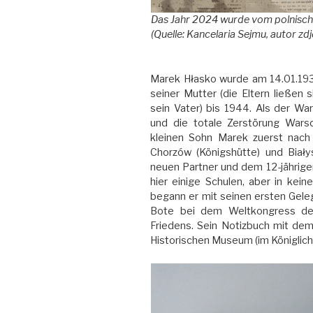
Das Jahr 2024 wurde vom polnisch
(Quelle: Kancelaria Sejmu, autor zd
Marek Hłasko wurde am 14.01.193
seiner Mutter (die Eltern ließen 
sein Vater) bis 1944. Als der W
und die totale Zerstörung Wars
kleinen Sohn Marek zuerst nach
Chorzów (Königshütte) und Biały
neuen Partner und dem 12-jährige
hier einige Schulen, aber in kei
begann er mit seinen ersten Geleg
Bote bei dem Weltkongress der 
Friedens. Sein Notizbuch mit dem
Historischen Museum (im Königlich