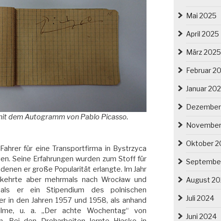
Mai 2025
April 2025
März 2025
Februar 2
Januar 20
Dezember
mit dem Autogramm von Pablo Picasso.
November
Oktober 2
ahrer für eine Transportfirma in Bystrzyca
ten. Seine Erfahrungen wurden zum Stoff für
Septembe
denen er große Popularität erlangte. Im Jahr
 kehrte aber mehrmals nach Wrocław und
August 2
, als er ein Stipendium des polnischen
Juli 2024
der in den Jahren 1957 und 1958, als anhand
Filme, u. a. „Der achte Wochentag“ von
Juni 2024
. Bei den Dreharbeiten lernte Hłasko in