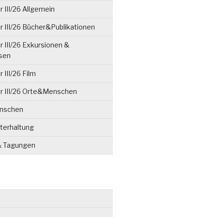
 III/26 Allgemein
 III/26 Bücher&Publikationen
 III/26 Exkursionen &
isen
 III/26 Film
r III/26 Orte&Menschen
enschen
terhaltung
& Tagungen