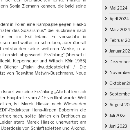
erin Sonja Ziemann kennen, die bald seine
Mai 2024
April 2024
chdem in Polen eine Kampagne gegen Hłasko
März 2024
räter des Sozialismus“ die Rückreise nach
te er im Exil leben. Er versuchte in
Februar 2
sen und weiter zu schreiben, aber überall
d entstanden seine weiteren Werke, u. a.
Januar 20
hatten sich abgewandt. Erzählung“ (übersetzt
lecki. Kiepenheuer und Witsch, Köln 1965)
Dezember
 Bücher, „Piękni dwudziestoletni“ / „Die
November
etzt von Roswitha Matwin-Buschmann. Neue
Oktober 2
n Israel, wo seine Erzählung „Alle hatten sich
Septembe
der Hauptrolle vom ZDF verfilmt wurde. Weil
ollten, ist Marek Hłasko nach Wiesbaden
August 20
ZDF-Redakteur Hans-Jürgen Bobermin die
Juli 2023
trag nach, sollte jährlich ein Drehbuch zu
 Leider starb Marek Hłasko unerwartet am
Juni 2023
 Überdosis von Schlaftabletten und Alkohol.