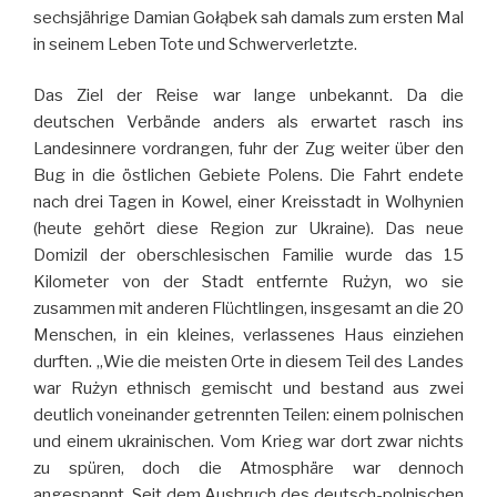
sechsjährige Damian Gołąbek sah damals zum ersten Mal
in seinem Leben Tote und Schwerverletzte.
Das Ziel der Reise war lange unbekannt. Da die
deutschen Verbände anders als erwartet rasch ins
Landesinnere vordrangen, fuhr der Zug weiter über den
Bug in die östlichen Gebiete Polens. Die Fahrt endete
nach drei Tagen in Kowel, einer Kreisstadt in Wolhynien
(heute gehört diese Region zur Ukraine). Das neue
Domizil der oberschlesischen Familie wurde das 15
Kilometer von der Stadt entfernte Rużyn, wo sie
zusammen mit anderen Flüchtlingen, insgesamt an die 20
Menschen, in ein kleines, verlassenes Haus einziehen
durften. „Wie die meisten Orte in diesem Teil des Landes
war Rużyn ethnisch gemischt und bestand aus zwei
deutlich voneinander getrennten Teilen: einem polnischen
und einem ukrainischen. Vom Krieg war dort zwar nichts
zu spüren, doch die Atmosphäre war dennoch
angespannt. Seit dem Ausbruch des deutsch-polnischen