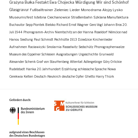
Grażyna Bułka
Festakt
Ewa Chojecka
Würdigung
Wir sind Schönhof
Glasgravur
Fußballtrainer
Zieleniec
Lieder
Monodrama
Alojzy Lysko
Museumsfest
Istebna
Ciechanowice
Straßenbahn
Szklana Manufaktura
Buchautor
Sepp Piontek
Bielsko
Richard Ernst Wagner
Gero Vogl
Johann Bros
20.
Juli 1944
Phonogramm-Archiv
Niemtschitz an der Hanna
Roseldorf
Némčice nad
Hanou
Siedlung
Paul Schmidt
Pechhütte
1913
Dziedzice
Kirchenlieder
Aufnahmen
Racławiczki
Smolarnia
Rasselwitz
Sedschütz
Phonographenwalze
Museum des Oppelner Schlesien
Ausgrabungen
Urgeschichte
Grunwald
Alexander Schenk Graf von Stauffenberg
Attentat
Adlergebirge
Góry Orlickie
Rudelstadt
Hanka
20. Jahrhundert
Erzählung
schlesische Sprache
Nowa
Cerekwia
Kelten
Deutsch-Neukirch
deutsche Opfer
Ghetto
Harry Thürk