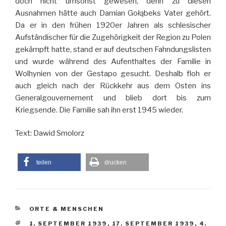
doch nicht umsonst gewesen, denn zu diesen
Ausnahmen hätte auch Damian Gołąbeks Vater gehört.
Da er in den frühen 1920er Jahren als schlesischer
Aufständischer für die Zugehörigkeit der Region zu Polen
gekämpft hatte, stand er auf deutschen Fahndungslisten
und wurde während des Aufenthaltes der Familie in
Wolhynien von der Gestapo gesucht. Deshalb floh er
auch gleich nach der Rückkehr aus dem Osten ins
Generalgouvernement und blieb dort bis zum
Kriegsende. Die Familie sah ihn erst 1945 wieder.
Text: Dawid Smolorz
teilen
drucken
KATEGORIEN
ORTE & MENSCHEN
SCHLAGWÖRTER
1. SEPTEMBER 1939
,
17. SEPTEMBER 1939
,
4.