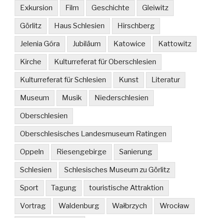
Exkursion
Film
Geschichte
Gleiwitz
Görlitz
Haus Schlesien
Hirschberg
Jelenia Góra
Jubiläum
Katowice
Kattowitz
Kirche
Kulturreferat für Oberschlesien
Kulturreferat für Schlesien
Kunst
Literatur
Museum
Musik
Niederschlesien
Oberschlesien
Oberschlesisches Landesmuseum Ratingen
Oppeln
Riesengebirge
Sanierung
Schlesien
Schlesisches Museum zu Görlitz
Sport
Tagung
touristische Attraktion
Vortrag
Waldenburg
Wałbrzych
Wrocław