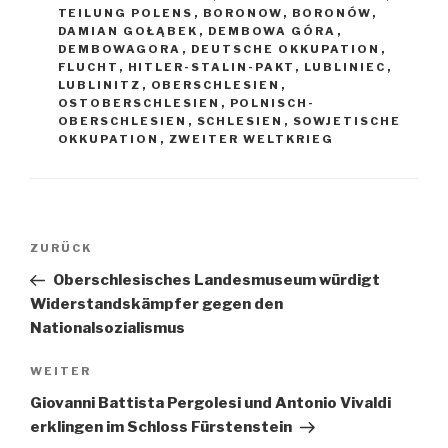
TEILUNG POLENS
,
BORONOW
,
BORONÓW
,
DAMIAN GOŁĄBEK
,
DEMBOWA GÓRA
,
DEMBOWAGORA
,
DEUTSCHE OKKUPATION
,
FLUCHT
,
HITLER-STALIN-PAKT
,
LUBLINIEC
,
LUBLINITZ
,
OBERSCHLESIEN
,
OSTOBERSCHLESIEN
,
POLNISCH-
OBERSCHLESIEN
,
SCHLESIEN
,
SOWJETISCHE
OKKUPATION
,
ZWEITER WELTKRIEG
Beitragsnavigation
Vorheriger
ZURÜCK
Beitrag
Oberschlesisches Landesmuseum würdigt
Widerstandskämpfer gegen den
Nationalsozialismus
Nächster
WEITER
Beitrag
Giovanni Battista Pergolesi und Antonio Vivaldi
erklingen im Schloss Fürstenstein