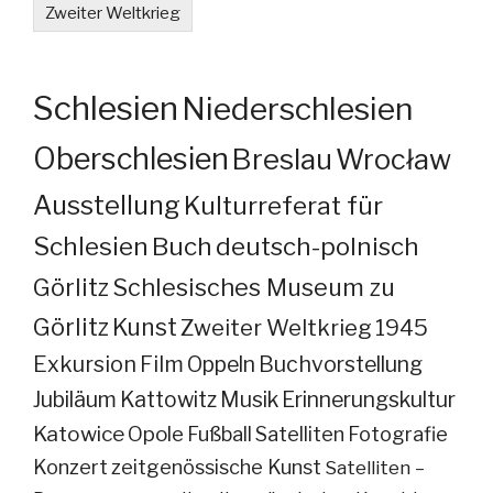
Zweiter Weltkrieg
Schlesien
Niederschlesien
Oberschlesien
Breslau
Wrocław
Ausstellung
Kulturreferat für
Schlesien
Buch
deutsch-polnisch
Görlitz
Schlesisches Museum zu
Görlitz
Kunst
Zweiter Weltkrieg
1945
Exkursion
Film
Oppeln
Buchvorstellung
Jubiläum
Kattowitz
Musik
Erinnerungskultur
Katowice
Opole
Fußball
Satelliten
Fotografie
Konzert
zeitgenössische Kunst
Satelliten –