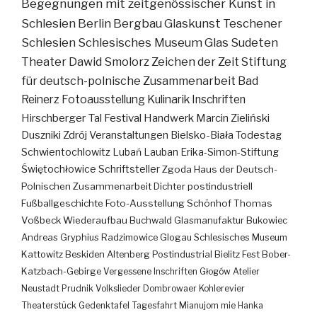
Begegnungen mit zeitgenössischer Kunst in
Schlesien
Berlin
Bergbau
Glaskunst
Teschener
Schlesien
Schlesisches Museum
Glas
Sudeten
Theater
Dawid Smolorz
Zeichen der Zeit
Stiftung
für deutsch-polnische Zusammenarbeit
Bad
Reinerz
Fotoausstellung
Kulinarik
Inschriften
Hirschberger Tal
Festival
Handwerk
Marcin Zieliński
Duszniki Zdrój
Veranstaltungen
Bielsko-Biała
Todestag
Schwientochlowitz
Lubań
Lauban
Erika-Simon-Stiftung
Świętochłowice
Schriftsteller
Zgoda
Haus der Deutsch-
Polnischen Zusammenarbeit
Dichter
postindustriell
Fußballgeschichte
Foto-Ausstellung
Schönhof
Thomas
Voßbeck
Wiederaufbau
Buchwald
Glasmanufaktur
Bukowiec
Andreas Gryphius
Radzimowice
Glogau
Schlesisches Museum
Kattowitz
Beskiden
Altenberg
Postindustrial
Bielitz
Fest
Bober-
Katzbach-Gebirge
Vergessene Inschriften
Głogów
Atelier
Neustadt
Prudnik
Volkslieder
Dombrowaer Kohlerevier
Theaterstück
Gedenktafel
Tagesfahrt
Mianujom mie Hanka