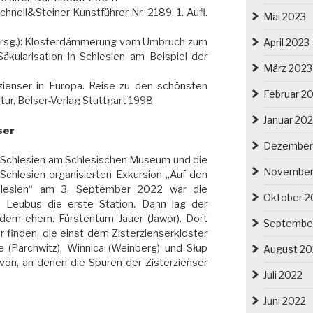
hnell&Steiner Kunstführer Nr. 2189, 1. Aufl.
Mai 2023
(Hrsg.): Klosterdämmerung vom Umbruch zum
April 2023
kularisation in Schlesien am Beispiel der
März 2023
rzienser in Europa. Reise zu den schönsten
Februar 2
ltur, Belser-Verlag Stuttgart 1998
Januar 20
ser
Dezember
ür Schlesien am Schlesischen Museum und die
November
 Schlesien organisierten Exkursion „Auf den
chlesien“ am 3. September 2022 war die
Oktober 2
n Leubus die erste Station. Dann lag der
dem ehem. Fürstentum Jauer (Jawor). Dort
Septembe
r finden, die einst dem Zisterzienserkloster
 (Parchwitz), Winnica (Weinberg) und Słup
August 20
avon, an denen die Spuren der Zisterzienser
Juli 2022
Juni 2022