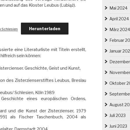
nen und auf das Kloster Leubus (Lubiąż).
Mai 2024
April 2024
Herunterladen
März 2024
in Schlesien
Februar 2
ierte eine Literaturliste mit Titeln erstellt,
Januar 20
hilfreich sein können:
Dezember
istercienser. Geschichte, Geist und Kunst,
November
ion des Zisterzienserstiftes Leubus, Breslau
Oktober 2
eubus/ Schlesien, Köln 1989
Septembe
. Geschichte eines europäischen Ordens,
August 20
ard und die Kunst der Zisterzienser, 1979
Juli 2023
 1991 als Fischer Taschenbuch, 2004 als
Juni 2023
telalter, Darmstadt 2004.