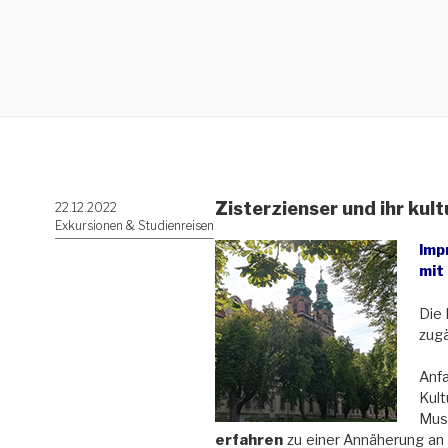
Zisterzienser und ihr kult
Veröffentlicht
22.12.2022
am
Exkursionen & Studienreisen
Imp
mit
Die 
zugä
Anf
Kul
Mus
erfahren
zu einer Annäherung an 