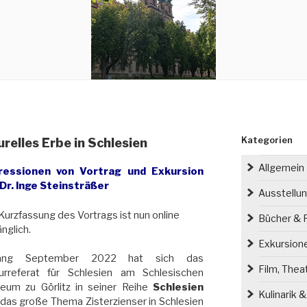
Kategorien
urelles Erbe in Schlesien
Allgemein
ressionen von Vortrag und Exkursion
 Dr. Inge Steinsträßer
Ausstellu
Kurzfassung des Vortrags ist nun online
Bücher & P
nglich.
Exkursion
ang September 2022 hat sich das
Film, Thea
turreferat für Schlesien am Schlesischen
eum zu Görlitz in seiner Reihe
Schlesien
Kulinarik 
das große Thema Zisterzienser in Schlesien