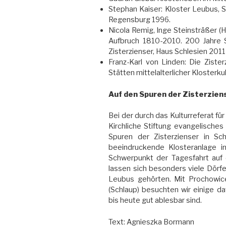
Stephan Kaiser: Kloster Leubus, Sc
Regensburg 1996.
Nicola Remig, Inge Steinsträßer 
Aufbruch 1810-2010. 200 Jahre Sä
Zisterzienser, Haus Schlesien 2011
Franz-Karl von Linden: Die Ziste
Stätten mittelalterlicher Klosterku
Auf den Spuren der Zisterzien
Bei der durch das Kulturreferat f
Kirchliche Stiftung evangelisches
Spuren der Zisterzienser in S
beeindruckende Klosteranlage i
Schwerpunkt der Tagesfahrt auf 
lassen sich besonders viele Dörfe
Leubus gehörten. Mit Prochowice
(Schlaup) besuchten wir einige d
bis heute gut ablesbar sind.
Text: Agnieszka Bormann