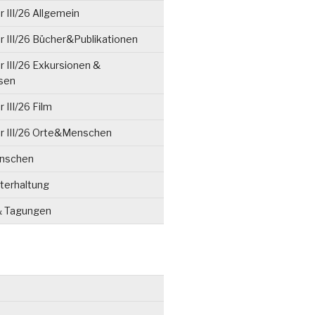
 III/26 Allgemein
 III/26 Bücher&Publikationen
 III/26 Exkursionen &
isen
 III/26 Film
r III/26 Orte&Menschen
enschen
terhaltung
& Tagungen