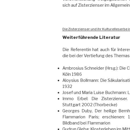
sich auf Zisterzienser im Allgemei
Die Zisterzienser und ihr Kulturelleserbe 
Weiterführende Literatur
Die Referentin hat auch für Interess
die bei der Vertiefung des Themas 
Ambrosius Schneider (Hrsg.): Die C
Köln 1986
Aloysius Bollmann: Die Säkularisat
1932
Josef und Maria Luise Buchmann: L
Immo Erbel: Die Zisterzienser
Stuttgart 2002 (Thorbecke)
Georges Duby, Der heilige Bernh
Flammarion Paris; erschienen:
Bildband bei Flammarion
Gudrun Gleba: Klosterleben im Mit