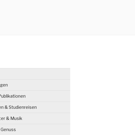
ngen
ublikationen
en & Studienreisen
ter & Musik
& Genuss