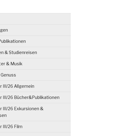
ngen
ublikationen
en & Studienreisen
ter & Musik
& Genuss
 III/26 Allgemein
 III/26 Bücher&Publikationen
 III/26 Exkursionen &
isen
 III/26 Film