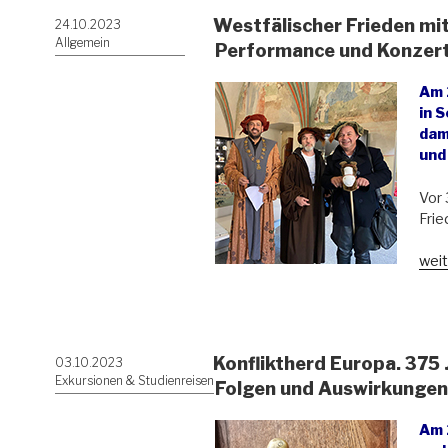
Westfälischer Frieden mi
Veröffentlicht
24.10.2023
am
Allgemein
Performance und Konzert
Am 
in 
dam
und
Vor 
Frie
„Wes
weit
Frie
mit
deu
poln
Konfliktherd Europa. 375 
Veröffentlicht
03.10.2023
Per
am
Exkursionen & Studienreisen
und
Folgen und Auswirkungen 
Kon
gefe
Am 