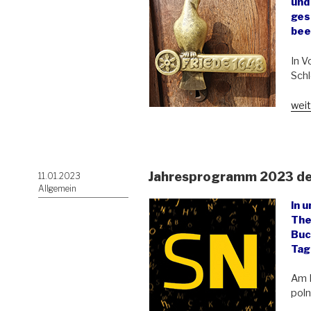
und
ges
bee
In V
Schl
„Kon
weit
Euro
375
Jahr
West
Jahresprogramm 2023 des 
Veröffentlicht
11.01.2023
Frie
am
Allgemein
–
In 
Fol
The
und
Buc
Aus
Tag
für
Schl
Am 
poln