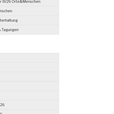
r III/26 Orte&Menschen
enschen
terhaltung
& Tagungen
026