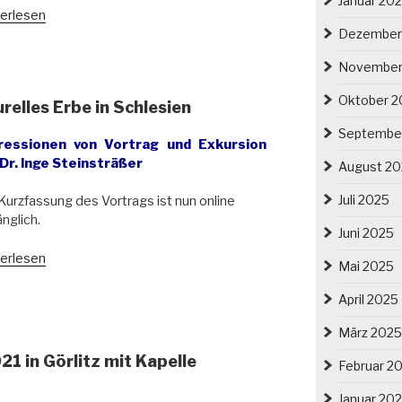
Januar 20
hresprogramm
erlesen
3
Dezember
November
urreferates
Oktober 2
urelles Erbe in Schlesien
esien“
Septembe
ressionen von Vortrag und Exkursion
 Dr. Inge Steinsträßer
August 2
Juli 2025
Kurzfassung des Vortrags ist nun online
nglich.
Juni 2025
terzienser
erlesen
Mai 2025
April 2025
urelles
März 2025
e
21 in Görlitz mit Kapelle
Februar 2
esien“
Januar 20