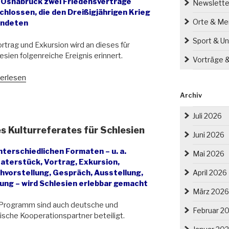
 Osnabrück zwei Friedensverträge
Newslette
chlossen, die den Dreißigjährigen Krieg
Orte & M
ndeten
Sport & Un
ortrag und Exkursion wird an dieses für
esien folgenreiche Ereignis erinnert.
Vorträge 
fliktherd
erlesen
pa.
Archiv
e
Juli 2026
fälischer
Kulturreferates für Schlesien
de
Juni 2026
unterschiedlichen Formaten – u. a.
gen
Mai 2026
aterstück, Vortrag, Exkursion,
hvorstellung, Gespräch, Ausstellung,
April 2026
wirkungen
ung – wird Schlesien erlebbar gemacht
März 2026
esien“
Programm sind auch deutsche und
Februar 2
ische Kooperationspartner beteiligt.