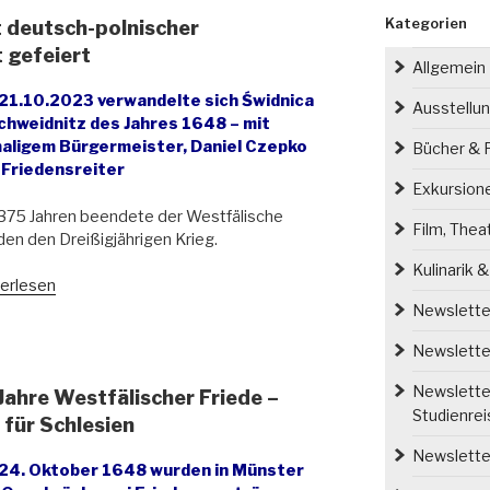
Kategorien
t deutsch-polnischer
 gefeiert
Allgemein
21.10.2023 verwandelte sich Świdnica
Ausstellu
Schweidnitz des Jahres 1648 – mit
aligem Bürgermeister, Daniel Czepko
Bücher & P
 Friedensreiter
Exkursion
375 Jahren beendete der Westfälische
Film, Thea
den den Dreißigjährigen Krieg.
Kulinarik 
tfälischer
erlesen
den
Newsletter
Newsletter
tsch-
ischer
Newsletter
Jahre Westfälischer Friede –
formance
Studienre
für Schlesien
zert
Newsletter
iert“
24. Oktober 1648 wurden in Münster