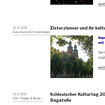
„Ja
weit
202
des
Kult
für
Zisterzienser und ihr kult
Veröffentlicht
22.12.2022
Schl
am
Exkursionen & Studienreisen
Imp
mit
Die 
zugä
„Zis
weit
und
ihr
kult
Erb
in
Schlesischer Kulturtag 20
Veröffentlicht
10.11.2021
Schl
am
Film, Theater & Musik
Bagatelle