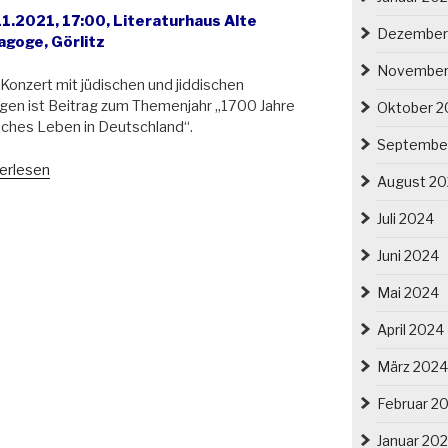
11.2021, 17:00, Literaturhaus Alte
Dezember
agoge, Görlitz
November
Konzert mit jüdischen und jiddischen
gen ist Beitrag zum Themenjahr „1700 Jahre
Oktober 2
sches Leben in Deutschland“.
Septembe
lesischer
erlesen
August 2
urtag
1
Juli 2024
tz
Juni 2024
Mai 2024
lle
telle“
April 2024
März 2024
Februar 2
Januar 20