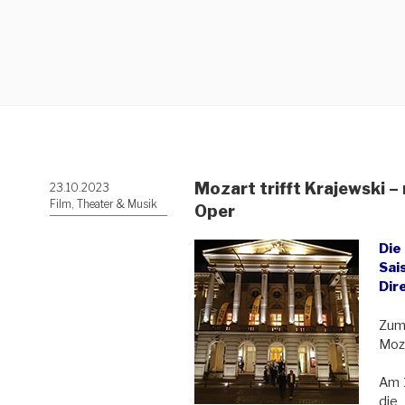
Mozart trifft Krajewski –
Veröffentlicht
23.10.2023
am
Film, Theater & Musik
Oper
Die
Sai
Dir
Zum 
Moza
Am 1
die