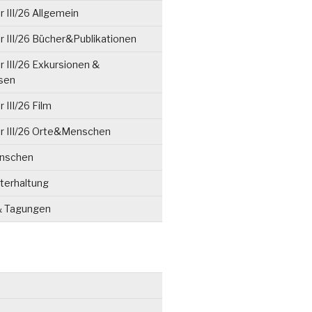
 III/26 Allgemein
 III/26 Bücher&Publikationen
 III/26 Exkursionen &
isen
 III/26 Film
r III/26 Orte&Menschen
enschen
terhaltung
& Tagungen