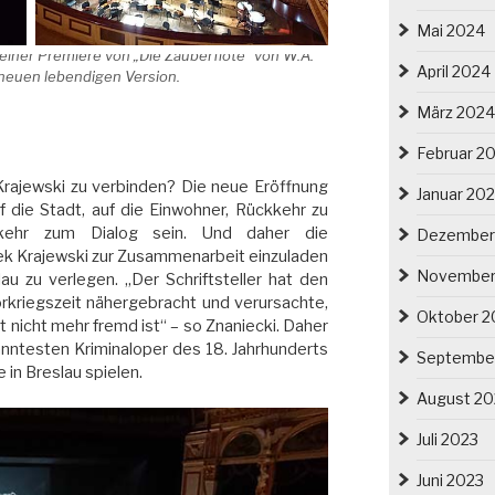
Mai 2024
einer Premiere von „Die Zauberflöte“ von W.A.
April 2024
 neuen lebendigen Version.
März 2024
Februar 2
rajewski zu verbinden? Die neue Eröffnung
Januar 20
f die Stadt, auf die Einwohner, Rückkehr zu
ckkehr zum Dialog sein. Und daher die
Dezember
ek Krajewski zur Zusammenarbeit einzuladen
November
u zu verlegen. „Der Schriftsteller hat den
rkriegszeit nähergebracht und verursachte,
Oktober 2
nicht mehr fremd ist“ – so Znaniecki. Daher
nntesten Kriminaloper des 18. Jahrhunderts
Septembe
 in Breslau spielen.
August 20
Juli 2023
Juni 2023