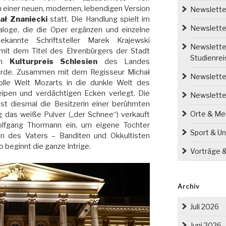
 einer neuen, modernen, lebendigen Version
Newsletter
ał Znaniecki
statt. Die Handlung spielt im
Newsletter
aloge, die die Oper ergänzen und einzelne
kannte Schriftsteller Marek Krajewski
Newsletter
 mit dem Titel des Ehrenbürgers der Stadt
Studienre
em
Kulturpreis Schlesien
des Landes
urde. Zusammen mit dem Regisseur Michał
Newsletter
olle Welt Mozarts in die dunkle Welt des
eipen und verdächtigen Ecken verlegt. Die
Newslette
ist diesmal die Besitzerin einer berühmten
Orte & M
 das weiße Pulver („der Schnee“) verkauft
Wolfgang Thormann ein, um eigene Tochter
Sport & Un
n des Vaters – Banditen und Okkultisten
o beginnt die ganze Intrige.
Vorträge 
Archiv
Juli 2026
Juni 2026