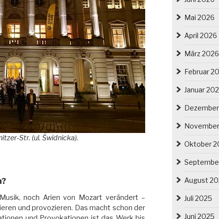
Mai 2026
April 2026
März 2026
Februar 2
Januar 20
Dezember
November
zer-Str. (ul. Świdnicka).
Oktober 2
Septembe
August 2
n?
Musik, noch Arien von Mozart verändert –
Juli 2025
kieren und provozieren. Das macht schon der
Juni 2025
rationen und Provokationen ist das Werk bis