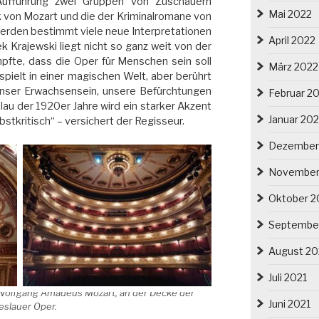
ufführung zwei Gruppen von Zuschauern
Mai 2022
k von Mozart und die der Kriminalromane von
erden bestimmt viele neue Interpretationen
April 2022
ek Krajewski liegt nicht so ganz weit von der
fte, dass die Oper für Menschen sein soll
März 2022
 spielt in einer magischen Welt, aber berührt
: unser Erwachsensein, unsere Befürchtungen
Februar 2
slau der 1920er Jahre wird ein starker Akzent
Januar 20
elbstkritisch“ – versichert der Regisseur.
Dezember
November
Oktober 2
Septembe
August 20
Juli 2021
Wolfgang Amadeus Mozart, an der Decke der
Juni 2021
eslauer Oper.