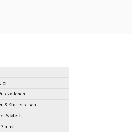
ngen
ublikationen
en & Studienreisen
ter & Musik
& Genuss