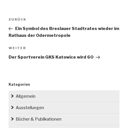
Beitragsnavigation
Vorheriger
ZURÜCK
Beitrag
Ein Symbol des Breslauer Stadtrates wieder im
Rathaus der Odermetropole
Nächster
WEITER
Beitrag
Der Sportverein GKS Katowice wird 60
Kategorien
Allgemein
Ausstellungen
Bücher & Publikationen