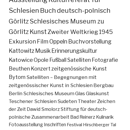
Schlesien
Buch
deutsch-polnisch
Görlitz
Schlesisches Museum zu
Görlitz
Kunst
Zweiter Weltkrieg
1945
Exkursion
Film
Oppeln
Buchvorstellung
Kattowitz
Musik
Erinnerungskultur
Katowice
Opole
Fußball
Satelliten
Fotografie
Beuthen
Konzert
zeitgenössische Kunst
Bytom
Satelliten – Begegnungen mit
zeitgenössischer Kunst in Schlesien
Bergbau
Berlin
Schlesisches Museum
Glas
Glaskunst
Teschener Schlesien
Sudeten
Theater
Zeichen
der Zeit
Dawid Smolorz
Stiftung für deutsch-
polnische Zusammenarbeit
Bad Reinerz
Kulinarik
Fotoausstellung
Inschriften
Festival
Hirschberger Tal