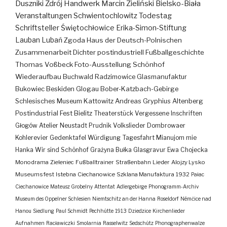
Duszniki Zdrój
Handwerk
Marcin Zieliński
Bielsko-Biała
Veranstaltungen
Schwientochlowitz
Todestag
Schriftsteller
Świętochłowice
Erika-Simon-Stiftung
Lauban
Lubań
Zgoda
Haus der Deutsch-Polnischen
Zusammenarbeit
Dichter
postindustriell
Fußballgeschichte
Thomas Voßbeck
Foto-Ausstellung
Schönhof
Wiederaufbau
Buchwald
Radzimowice
Glasmanufaktur
Bukowiec
Beskiden
Glogau
Bober-Katzbach-Gebirge
Schlesisches Museum Kattowitz
Andreas Gryphius
Altenberg
Postindustrial
Fest
Bielitz
Theaterstück
Vergessene Inschriften
Głogów
Atelier
Neustadt
Prudnik
Volkslieder
Dombrowaer
Kohlerevier
Gedenktafel
Würdigung
Tagesfahrt
Mianujom mie
Hanka
Wir sind Schönhof
Grażyna Bułka
Glasgravur
Ewa Chojecka
Monodrama
Zieleniec
Fußballtrainer
Straßenbahn
Lieder
Alojzy Lysko
Museumsfest
Istebna
Ciechanowice
Szklana Manufaktura
1932
Pałac
Ciechanowice
Mateusz Grobelny
Attentat
Adlergebirge
Phonogramm-Archiv
Museum des Oppelner Schlesien
Niemtschitz an der Hanna
Roseldorf
Némčice nad
Hanou
Siedlung
Paul Schmidt
Pechhütte
1913
Dziedzice
Kirchenlieder
Aufnahmen
Racławiczki
Smolarnia
Rasselwitz
Sedschütz
Phonographenwalze