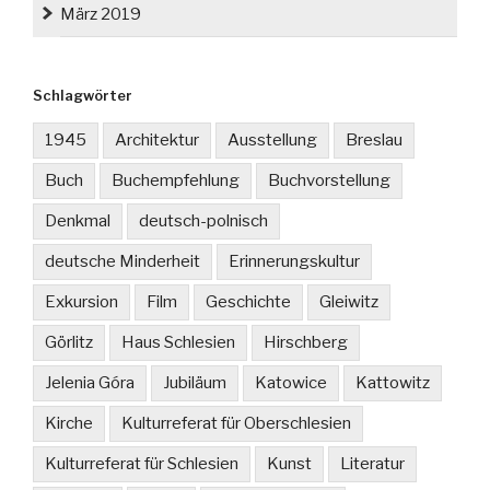
März 2019
Schlagwörter
1945
Architektur
Ausstellung
Breslau
Buch
Buchempfehlung
Buchvorstellung
Denkmal
deutsch-polnisch
deutsche Minderheit
Erinnerungskultur
Exkursion
Film
Geschichte
Gleiwitz
Görlitz
Haus Schlesien
Hirschberg
Jelenia Góra
Jubiläum
Katowice
Kattowitz
Kirche
Kulturreferat für Oberschlesien
Kulturreferat für Schlesien
Kunst
Literatur