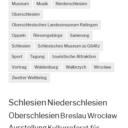
Museum
Musik
Niederschlesien
Oberschlesien
Oberschlesisches Landesmuseum Ratingen
Oppeln
Riesengebirge
Sanierung
Schlesien
Schlesisches Museum zu Görlitz
Sport
Tagung
touristische Attraktion
Vortrag
Waldenburg
Wałbrzych
Wrocław
Zweiter Weltkrieg
Schlesien
Niederschlesien
Oberschlesien
Breslau
Wrocław
Ausstellung
Kulturreferat für