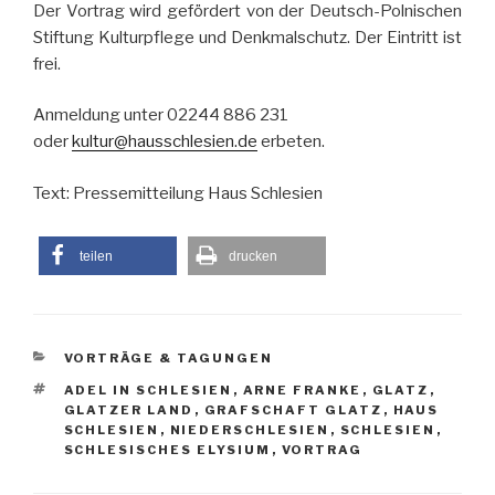
Der Vortrag wird gefördert von der Deutsch-Polnischen
Stiftung Kulturpflege und Denkmalschutz. Der Eintritt ist
frei.
Anmeldung unter 02244 886 231
oder
kultur@hausschlesien.de
erbeten.
Text: Pressemitteilung Haus Schlesien
teilen
drucken
KATEGORIEN
VORTRÄGE & TAGUNGEN
SCHLAGWÖRTER
ADEL IN SCHLESIEN
,
ARNE FRANKE
,
GLATZ
,
GLATZER LAND
,
GRAFSCHAFT GLATZ
,
HAUS
SCHLESIEN
,
NIEDERSCHLESIEN
,
SCHLESIEN
,
SCHLESISCHES ELYSIUM
,
VORTRAG