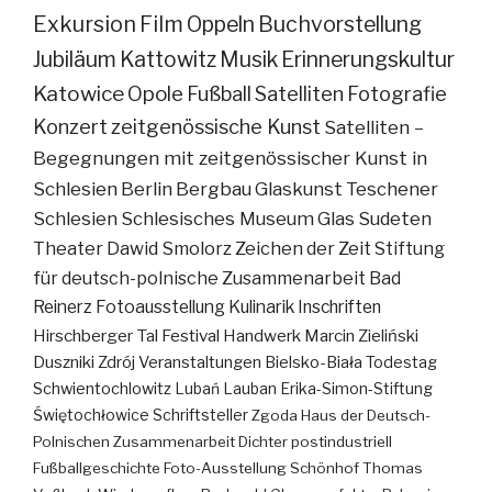
Exkursion
Film
Oppeln
Buchvorstellung
Jubiläum
Kattowitz
Musik
Erinnerungskultur
Katowice
Opole
Fußball
Satelliten
Fotografie
Konzert
zeitgenössische Kunst
Satelliten –
Begegnungen mit zeitgenössischer Kunst in
Schlesien
Berlin
Bergbau
Glaskunst
Teschener
Schlesien
Schlesisches Museum
Glas
Sudeten
Theater
Dawid Smolorz
Zeichen der Zeit
Stiftung
für deutsch-polnische Zusammenarbeit
Bad
Reinerz
Fotoausstellung
Kulinarik
Inschriften
Hirschberger Tal
Festival
Handwerk
Marcin Zieliński
Duszniki Zdrój
Veranstaltungen
Bielsko-Biała
Todestag
Schwientochlowitz
Lubań
Lauban
Erika-Simon-Stiftung
Świętochłowice
Schriftsteller
Zgoda
Haus der Deutsch-
Polnischen Zusammenarbeit
Dichter
postindustriell
Fußballgeschichte
Foto-Ausstellung
Schönhof
Thomas